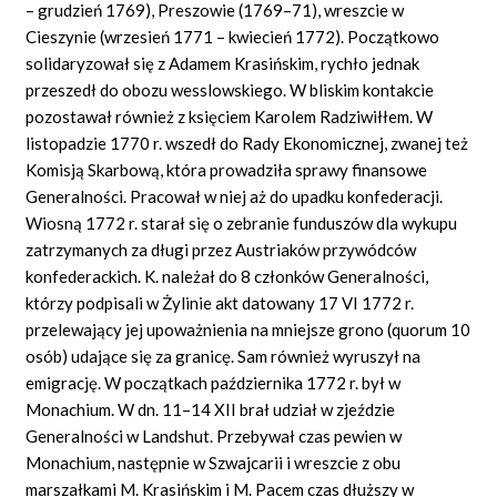
– grudzień 1769), Preszowie (1769–71), wreszcie w
Cieszynie (wrzesień 1771 – kwiecień 1772). Początkowo
solidaryzował się z Adamem Krasińskim, rychło jednak
przeszedł do obozu wesslowskiego. W bliskim kontakcie
pozostawał również z księciem Karolem Radziwiłłem. W
listopadzie 1770 r. wszedł do Rady Ekonomicznej, zwanej też
Komisją Skarbową, która prowadziła sprawy finansowe
Generalności. Pracował w niej aż do upadku konfederacji.
Wiosną 1772 r. starał się o zebranie funduszów dla wykupu
zatrzymanych za długi przez Austriaków przywódców
konfederackich. K. należał do 8 członków Generalności,
którzy podpisali w Żylinie akt datowany 17 VI 1772 r.
przelewający jej upoważnienia na mniejsze grono (quorum 10
osób) udające się za granicę. Sam również wyruszył na
emigrację. W początkach października 1772 r. był w
Monachium. W dn. 11–14 XII brał udział w zjeździe
Generalności w Landshut. Przebywał czas pewien w
Monachium, następnie w Szwajcarii i wreszcie z obu
marszałkami M. Krasińskim i M. Pacem czas dłuższy w