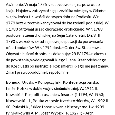
Awinionie. W maju 1775 r. zdecydował się na powrót do
kraju. Najpierw zatrzymał się przez kilka miesięcy w Gdańsku,
skąd w końcu t. r. wrócił do swych dóbr na Podlasiu. W r.
1779 bezskutecznie kandydował do kasztelanii podlaskiej. W
r. 1783 otrzymał urząd chorążego drohickiego. W r. 1788
posłował z ziemi drohickiej na Sejm Czteroletni. Dn. 8 III
1790 r. wszedł w skład sejmowej deputacji do porównania
ofiar i podatków. W r. 1791 dostał Order Św. Stanisława.
Obywatele ziemi drohickiej, dokonując 28 IV 1794 r. akcesu
do powstania, wydelegowali K-ego i Jana Krasnodębskiego
do Kościuszki po instrukcje. Rok śmierci K-ego nie jest znany.
Zmarł prawdopodobnie bezpotomnie.
Boniecki; Uruski; – Konopczyński, Konfederacja barska;
tenże, Polska w dobie wojny siedmioletniej, W. 1911 II;
Kowecki J., Pospolite ruszenie w insurekcji 1794, W. 1963;
Kraszewski J. I., Polska w czasie trzech rozbiorów, W. 1902 II
68; Pułaski K., Szkice i poszukiwania historyczne, Lw. 1909
IV; Skałkowski A. M., Józef Wybicki, P. 1927 I; – Arch.