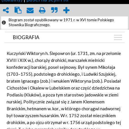
Biogram został opublikowany w 1971 r. w XVI tomie Polskiego
Słownika Biograficznego.
BIOGRAFIA
BIOGRAFIA
Kuczyński Wiktoryn h. Ślepowron (ur. 1731, zm. na przełomie
GRAF POWIĄZAŃ
XVIII i XIX w.), chorąży drohicki, marszałek mielnicki
konfederacji barskiej, poseł sejmowy. Był synem Mikołaja
DYSKUSJA
(1703–1755), podstolego drohickiego, i Ludwiki Szujskiej,
Mapa
bratem Ignacego (zob.) i wnukiem Wiktoryna (zob.). Posiadał
Cichostów i Okalew w Lubelskiem oraz część dziedzictwa na
Podlasiu (Kluków), a poza tym starostwo jadowskie w ziemi
nurskiej. Politycznie związał się z Janem Klemensem
Branickim, hetmanem w. kor., w którego chorągwi nadwornej
był towarzyszem husarskim. W r. 1752 został miecznikiem
drohickim, a po ojcu otrzymał w r. 1756 urząd podstolego tej