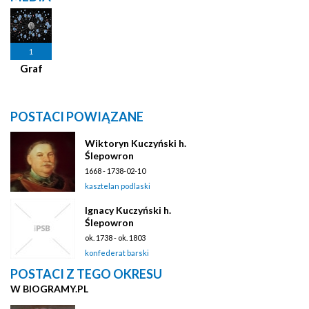
1
Graf
POSTACI POWIĄZANE
Wiktoryn Kuczyński h.
Ślepowron
1668 - 1738-02-10
kasztelan podlaski
Ignacy Kuczyński h.
Ślepowron
ok. 1738 - ok. 1803
konfederat barski
POSTACI Z TEGO OKRESU
W BIOGRAMY.PL