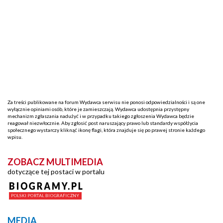
Za treści publikowane na forum Wydawca serwisu nie ponosi odpowiedzialności i są one
wyłącznie opiniami osób, które je zamieszczają. Wydawca udostępnia przystępny
mechanizm zgłaszania nadużyć i w przypadku takiego zgłoszenia Wydawca będzie
reagował niezwłocznie. Aby zgłosić post naruszający prawo lub standardy współżycia
społecznego wystarczy kliknąć ikonę flagi, która znajduje się po prawej stronie każdego
wpisu.
ZOBACZ MULTIMEDIA
dotyczące tej postaci w portalu
MEDIA