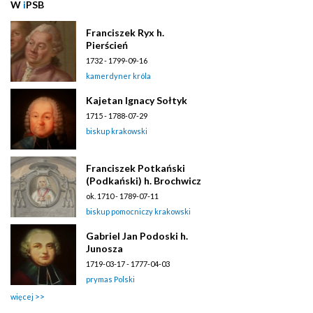
W
i
PSB
Franciszek Ryx h.
Pierścień
1732 - 1799-09-16
kamerdyner króla
Kajetan Ignacy Sołtyk
1715 - 1788-07-29
biskup krakowski
Franciszek Potkański
(Podkański) h. Brochwicz
ok. 1710 - 1789-07-11
biskup pomocniczy krakowski
Gabriel Jan Podoski h.
Junosza
1719-03-17 - 1777-04-03
prymas Polski
więcej