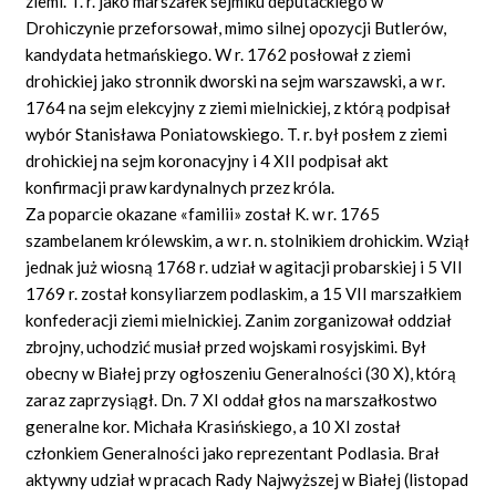
ziemi. T. r. jako marszałek sejmiku deputackiego w
Drohiczynie przeforsował, mimo silnej opozycji Butlerów,
kandydata hetmańskiego. W r. 1762 posłował z ziemi
drohickiej jako stronnik dworski na sejm warszawski, a w r.
1764 na sejm elekcyjny z ziemi mielnickiej, z którą podpisał
wybór Stanisława Poniatowskiego. T. r. był posłem z ziemi
drohickiej na sejm koronacyjny i 4 XII podpisał akt
konfirmacji praw kardynalnych przez króla.
Za poparcie okazane «familii» został K. w r. 1765
szambelanem królewskim, a w r. n. stolnikiem drohickim. Wziął
jednak już wiosną 1768 r. udział w agitacji probarskiej i 5 VII
1769 r. został konsyliarzem podlaskim, a 15 VII marszałkiem
konfederacji ziemi mielnickiej. Zanim zorganizował oddział
zbrojny, uchodzić musiał przed wojskami rosyjskimi. Był
obecny w Białej przy ogłoszeniu Generalności (30 X), którą
zaraz zaprzysiągł. Dn. 7 XI oddał głos na marszałkostwo
generalne kor. Michała Krasińskiego, a 10 XI został
członkiem Generalności jako reprezentant Podlasia. Brał
aktywny udział w pracach Rady Najwyższej w Białej (listopad