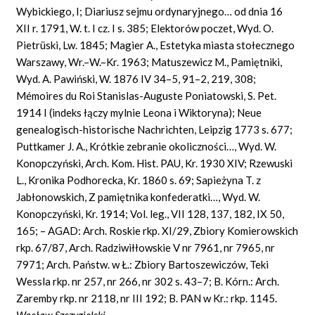
Wybickiego, I; Diariusz sejmu ordynaryjnego… od dnia 16
XII r. 1791, W. t. I cz. I s. 385; Elektorów poczet, Wyd. O.
Pietrüski, Lw. 1845; Magier A., Estetyka miasta stołecznego
Warszawy, Wr.–W.–Kr. 1963; Matuszewicz M., Pamiętniki,
Wyd. A. Pawiński, W. 1876 IV 34–5, 91–2, 219, 308;
Mémoires du Roi Stanislas-Auguste Poniatowski, S. Pet.
1914 I (indeks łączy mylnie Leona i Wiktoryna); Neue
genealogisch-historische Nachrichten, Leipzig 1773 s. 677;
Puttkamer J. A., Krótkie zebranie okoliczności…, Wyd. W.
Konopczyński, Arch. Kom. Hist. PAU, Kr. 1930 XIV; Rzewuski
L., Kronika Podhorecka, Kr. 1860 s. 69; Sapieżyna T. z
Jabłonowskich, Z pamiętnika konfederatki…, Wyd. W.
Konopczyński, Kr. 1914; Vol. leg., VII 128, 137, 182, IX 50,
165; – AGAD: Arch. Roskie rkp. XI/29, Zbiory Komierowskich
rkp. 67/87, Arch. Radziwiłłowskie V nr 7961, nr 7965, nr
7971; Arch. Państw. w Ł.: Zbiory Bartoszewiczów, Teki
Wessla rkp. nr 257, nr 266, nr 302 s. 43–7; B. Kórn.: Arch.
Zaremby rkp. nr 2118, nr III 192; B. PAN w Kr.: rkp. 1145.
Wacław Szczygielski