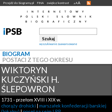
A
Przejdź do: biogramy.pl
FINA
zwiększ kontrast
A
A
wyszukiwanie zaawansowane
BIOGRAM
POSTACI Z TEGO OKRESU
WIKTORYN
KUCZYŃSKI H.
ŚLEPOWRON
1731
-
przełom XVIII i XIX w.
chorąży drohicki
|
marszałek konfederacji barskiej
(lokalny)
|
poseł na sejm I RP