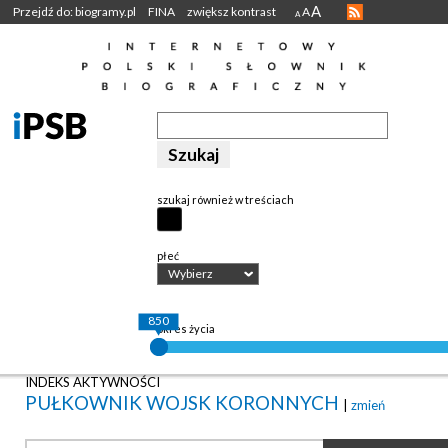
A
Przejdź do: biogramy.pl
FINA
zwiększ kontrast
A
A
szukaj również w treściach
płeć
Wybierz
850
okres życia
INDEKS AKTYWNOŚCI
PUŁKOWNIK WOJSK KORONNYCH
|
zmień