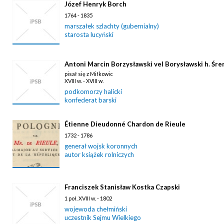
Józef Henryk Borch
1764 - 1835
marszałek szlachty (gubernialny)
starosta lucyński
Antoni Marcin Borzysławski vel Borysławski h. Śre
pisał się z Miłkowic
XVIII w. - XVIII w.
podkomorzy halicki
konfederat barski
Étienne Dieudonné Chardon de Rieule
1732 - 1786
generał wojsk koronnych
autor książek rolniczych
Franciszek Stanisław Kostka Czapski
1 poł. XVIII w. - 1802
wojewoda chełmiński
uczestnik Sejmu Wielkiego