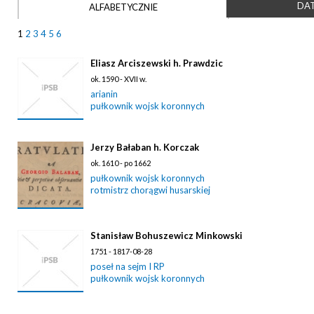
DAT
ALFABETYCZNIE
1
2
3
4
5
6
Eliasz Arciszewski h. Prawdzic
ok. 1590 - XVII w.
arianin
pułkownik wojsk koronnych
Jerzy Bałaban h. Korczak
ok. 1610 - po 1662
pułkownik wojsk koronnych
rotmistrz chorągwi husarskiej
Stanisław Bohuszewicz Minkowski
1751 - 1817-08-28
poseł na sejm I RP
pułkownik wojsk koronnych