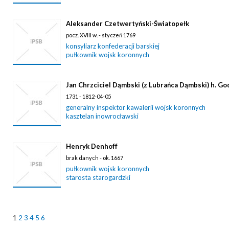
Aleksander Czetwertyński-Światopełk
pocz. XVIII w. - styczeń 1769
konsyliarz konfederacji barskiej
pułkownik wojsk koronnych
Jan Chrzciciel Dąmbski (z Lubrańca Dąmbski) h. G
1731 - 1812-04-05
generalny inspektor kawalerii wojsk koronnych
kasztelan inowrocławski
Henryk Denhoff
brak danych - ok. 1667
pułkownik wojsk koronnych
starosta starogardzki
1
2
3
4
5
6