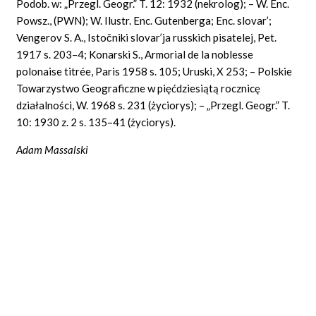
Podob. w: „Przegl. Geogr.” T. 12: 1932 (nekrolog); – W. Enc.
Powsz., (PWN); W. Ilustr. Enc. Gutenberga; Enc.
slovar’;
Vengerov S.
A., Istočniki
slovar’ja russkich pisatelej, Pet.
1917
s.
203–4; Konarski
S., Armorial de la noblesse
polonaise titrée, Paris
1958
s.
105;
Uruski, X
253; – Polskie
Towarzystwo Geograficzne w pięćdziesiątą rocznicę
działalności, W. 1968 s. 231 (życiorys); – „Przegl. Geogr.” T.
10: 1930 z. 2 s. 135–41 (życiorys).
Adam Massalski