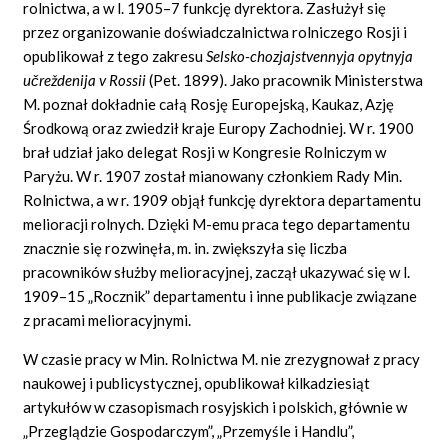
rolnictwa, a w l. 1905–7 funkcję dyrektora. Zasłużył się
przez organizowanie doświadczalnictwa rolniczego Rosji i
opublikował z tego zakresu
Selsko-chozjajstvennyja opytnyja
učreždenija
v
Rossii
(Pet. 1899). Jako pracownik Ministerstwa
M. poznał dokładnie całą Rosję Europejską, Kaukaz, Azję
Środkową oraz zwiedził kraje Europy Zachodniej. W r. 1900
brał udział jako delegat Rosji w Kongresie Rolniczym w
Paryżu. W r. 1907 został mianowany członkiem Rady Min.
Rolnictwa, a w r. 1909 objął funkcję dyrektora departamentu
melioracji rolnych. Dzięki M-emu praca tego departamentu
znacznie się rozwinęła, m. in. zwiększyła się liczba
pracowników służby melioracyjnej, zaczął ukazywać się w l.
1909–15 „Rocznik” departamentu i inne publikacje związane
z pracami melioracyjnymi.
W czasie pracy w Min. Rolnictwa M. nie zrezygnował z pracy
naukowej i publicystycznej, opublikował kilkadziesiąt
artykułów w czasopismach rosyjskich i polskich, głównie w
„Przeglądzie Gospodarczym”, „Przemyśle i Handlu”,