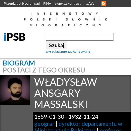
A
Przejdź do: biogramy.pl
FINA
zwiększ kontrast
A
A
wyszukiwanie zaawansowane
BIOGRAM
POSTACI Z TEGO OKRESU
WŁADYSŁAW
ANSGARY
MASSALSKI
1859-01-30
-
1932-11-24
geograf
|
dyrektor departamentu w
Ministerstwie Rolnictwa
|
profesor