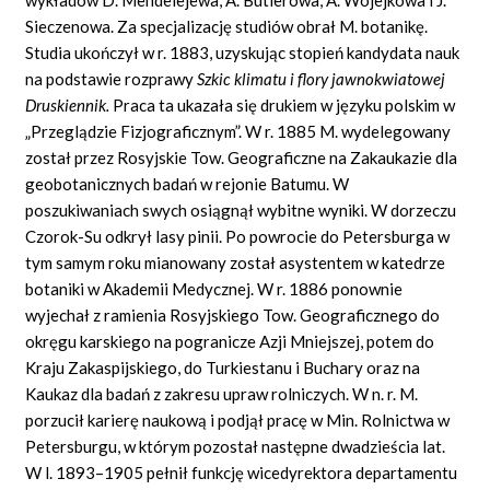
Sieczenowa. Za specjalizację studiów obrał M. botanikę.
Studia ukończył w r. 1883, uzyskując stopień kandydata nauk
na podstawie rozprawy
Szkic klimatu i flory jawnokwiatowej
Druskiennik.
Praca ta ukazała się drukiem w języku polskim w
„Przeglądzie Fizjograficznym”. W r. 1885 M. wydelegowany
został przez Rosyjskie Tow. Geograficzne na Zakaukazie dla
geobotanicznych badań w rejonie Batumu. W
poszukiwaniach swych osiągnął wybitne wyniki. W dorzeczu
Czorok-Su odkrył lasy pinii. Po powrocie do Petersburga w
tym samym roku mianowany został asystentem w katedrze
botaniki w Akademii Medycznej. W r. 1886 ponownie
wyjechał z ramienia Rosyjskiego Tow. Geograficznego do
okręgu karskiego na pogranicze Azji Mniejszej, potem do
Kraju Zakaspijskiego, do Turkiestanu i Buchary oraz na
Kaukaz dla badań z zakresu upraw rolniczych. W n. r. M.
porzucił karierę naukową i podjął pracę w Min. Rolnictwa w
Petersburgu, w którym pozostał następne dwadzieścia lat.
W l. 1893–1905 pełnił funkcję wicedyrektora departamentu