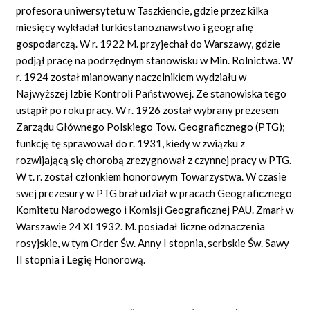
profesora uniwersytetu w Taszkiencie, gdzie przez kilka
miesięcy wykładał turkiestanoznawstwo i geografię
gospodarczą. W r. 1922 M. przyjechał do Warszawy, gdzie
podjął pracę na podrzędnym stanowisku w Min. Rolnictwa. W
r. 1924 został mianowany naczelnikiem wydziału w
Najwyższej Izbie Kontroli Państwowej. Ze stanowiska tego
ustąpił po roku pracy. W r. 1926 został wybrany prezesem
Zarządu Głównego Polskiego Tow. Geograficznego (PTG);
funkcję tę sprawował do r. 1931, kiedy w związku z
rozwijającą się chorobą zrezygnował z czynnej pracy w PTG.
W t. r. został członkiem honorowym Towarzystwa. W czasie
swej prezesury w PTG brał udział w pracach Geograficznego
Komitetu Narodowego i Komisji Geograficznej
PAU.
Zmarł w
Warszawie 24 XI 1932. M. posiadał liczne odznaczenia
rosyjskie, w tym Order Św. Anny I stopnia, serbskie Św. Sawy
II stopnia i Legię Honorową.