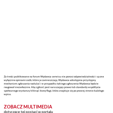
Za treści publikowane na forum Wydawca serwisu nie ponosi odpowiedzialności i są one
wyłącznie opiniami osób, które je zamieszczają. Wydawca udostępnia przystępny
mechanizm zgłaszania nadużyć i w przypadku takiego zgłoszenia Wydawca będzie
reagował niezwłocznie. Aby zgłosić post naruszający prawo lub standardy współżycia
społecznego wystarczy kliknąć ikonę flagi, która znajduje się po prawej stronie każdego
wpisu.
ZOBACZ MULTIMEDIA
dotyczące tej postaci w portalu