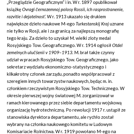
„Przeglądzie Geograficznym” i in. W r. 1897 opublikował
książkę
Ovragi černozemnoj polosy Rossii, ich rasprostranenie,
razvitie i dejatelnost’.
W r. 1913 ukazało się drukiem
największe dzieło naukowe M-ego
Turkestanskij Kraj
uznane
nie tylko w Rosji, ale i za granicą za najlepszą monografię
tego kraju. Za dzieło to uzyskał M. wielki zloty medal
Rosyjskiego Tow. Geograficznego. W r. 1914 ogłosił
Otdel
zemelnych ulučšenii v 1909–1913.
M. brał także czynny
udział w pracach Rosyjskiego Tow. Geograficznego, jako
sekretarz wydziału ekonomiczno-statystycznego i
kilkakrotny członek zarządu, ponadto współpracował z
szeregiem innych towarzystw naukowych, będąc m. in.
członkiem rzeczywistym Rosyjskiego Tow. Technicznego. W
okresie pierwszej wojny światowej M. zorganizował w
ramach kierowanego przez siebie departamentu wojskową
organizację hydrotechniczną. Po rewolucji 1917 r. ustąpił ze
stanowiska dyrektora departamentu, ale rychło został
wybrany na członka naukowego komitetu w Ludowym
Komisariacie Rolnictwa. W r. 1919 powołano M-ego na