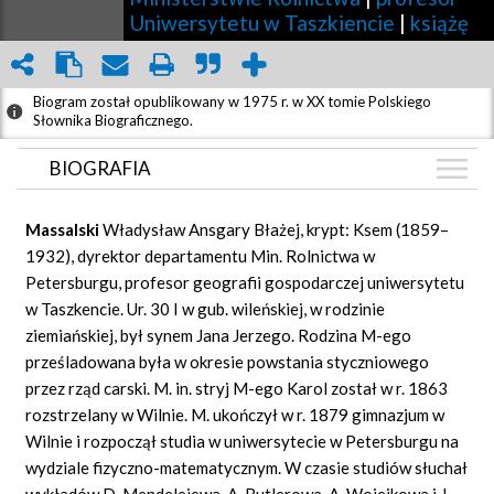
Uniwersytetu w Taszkiencie
|
książę
Biogram został opublikowany w 1975 r. w XX tomie Polskiego
Słownika Biograficznego.
BIOGRAFIA
BIOGRAFIA
Massalski
Władysław Ansgary Błażej, krypt: Ksem (1859–
GRAF POWIĄZAŃ
1932), dyrektor departamentu Min. Rolnictwa w
Petersburgu, profesor geografii gospodarczej uniwersytetu
DYSKUSJA
w Taszkencie. Ur. 30 I w gub. wileńskiej, w rodzinie
Mapa
ziemiańskiej, był synem Jana Jerzego. Rodzina M-ego
prześladowana była w okresie powstania styczniowego
przez rząd carski. M.
in.
stryj M-ego Karol został w r. 1863
rozstrzelany w Wilnie. M. ukończył w r. 1879 gimnazjum w
Wilnie i rozpoczął studia w uniwersytecie w Petersburgu na
wydziale fizyczno-matematycznym. W czasie studiów słuchał
wykładów D. Mendelejewa, A. Butlerowa, A. Wojejkowa i J.