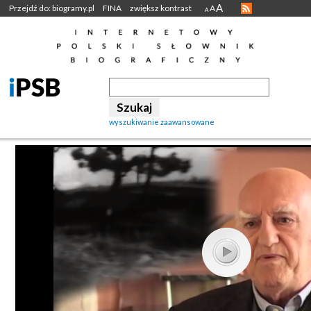
A
Przejdź do: biogramy.pl
FINA
zwiększ kontrast
A
A
wyszukiwanie zaawansowane