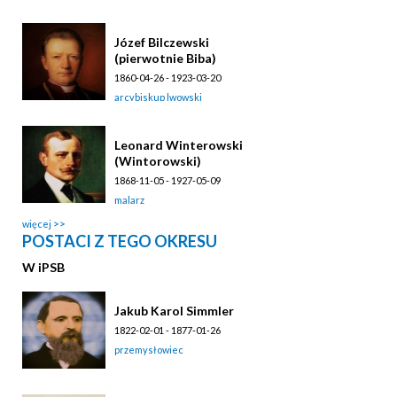
Józef Bilczewski
(pierwotnie Biba)
1860-04-26 - 1923-03-20
arcybiskup lwowski
Leonard Winterowski
(Wintorowski)
1868-11-05 - 1927-05-09
malarz
więcej
POSTACI Z TEGO OKRESU
W
i
PSB
Jakub Karol Simmler
1822-02-01 - 1877-01-26
przemysłowiec