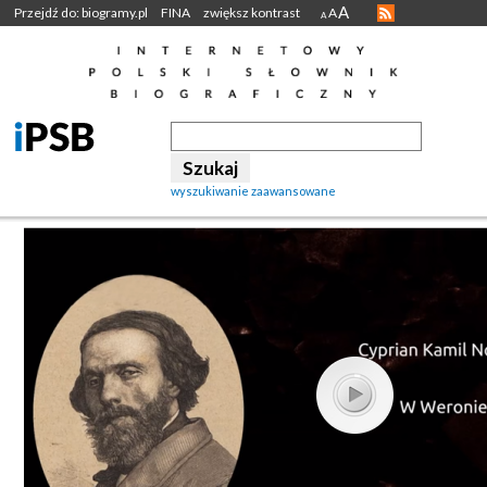
A
Przejdź do: biogramy.pl
FINA
zwiększ kontrast
A
A
wyszukiwanie zaawansowane