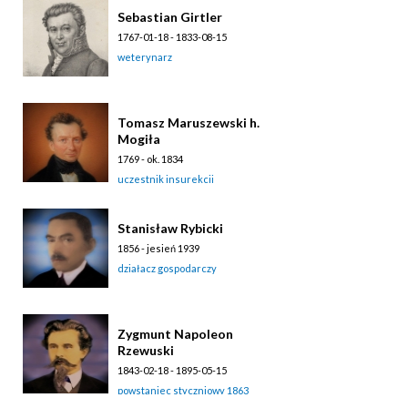
Sebastian Girtler
1767-01-18 - 1833-08-15
weterynarz
Tomasz Maruszewski h.
Mogiła
1769 - ok. 1834
uczestnik insurekcji
kościuszkowskiej 1794
Stanisław Rybicki
1856 - jesień 1939
działacz gospodarczy
Zygmunt Napoleon
Rzewuski
1843-02-18 - 1895-05-15
powstaniec styczniowy 1863