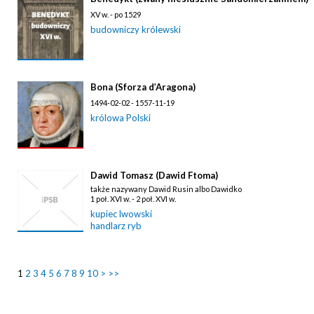
XV w. - po 1529
budowniczy królewski
Bona (Sforza d’Aragona)
1494-02-02 - 1557-11-19
królowa Polski
Dawid Tomasz (Dawid Ftoma)
także nazywany Dawid Rusin albo Dawidko
1 poł. XVI w. - 2 poł. XVI w.
kupiec lwowski
handlarz ryb
1
2
3
4
5
6
7
8
9
10
>
>>