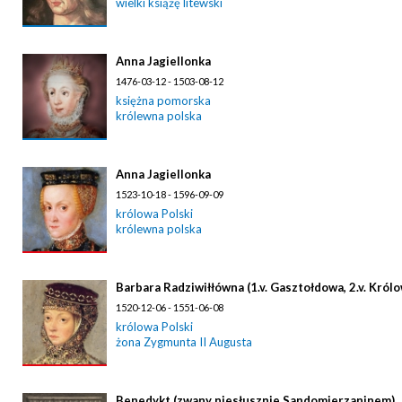
wielki książę litewski
Anna Jagiellonka
1476-03-12 - 1503-08-12
księżna pomorska
królewna polska
Anna Jagiellonka
1523-10-18 - 1596-09-09
królowa Polski
królewna polska
Barbara Radziwiłłówna (1.v. Gasztołdowa, 2.v. Królo
1520-12-06 - 1551-06-08
królowa Polski
żona Zygmunta II Augusta
Benedykt (zwany niesłusznie Sandomierzaninem)