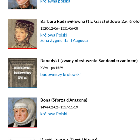
królewna polska
Barbara Radziwiłłówna (1.v. Gasztołdowa, 2.v. Królo
1520-12-06 - 1551-06-08
królowa Polski
żona Zygmunta II Augusta
Benedykt (zwany niesłusznie Sandomierzaninem)
XV w. - po 1529
budowniczy królewski
Bona (Sforza d’Aragona)
1494-02-02 - 1557-11-19
królowa Polski
Dawid Tomasz (Dawid Ftoma)