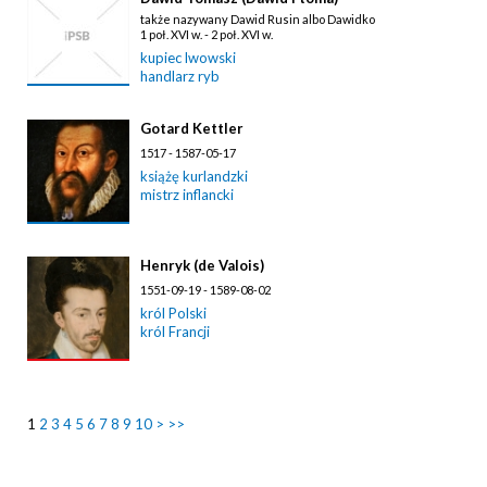
także nazywany Dawid Rusin albo Dawidko
1 poł. XVI w. - 2 poł. XVI w.
kupiec lwowski
handlarz ryb
Gotard Kettler
1517 - 1587-05-17
książę kurlandzki
mistrz inflancki
Henryk (de Valois)
1551-09-19 - 1589-08-02
król Polski
król Francji
1
2
3
4
5
6
7
8
9
10
>
>>