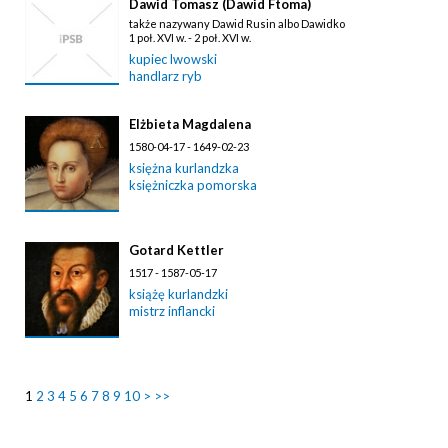
Dawid Tomasz (Dawid Ftoma)
także nazywany Dawid Rusin albo Dawidko
1 poł. XVI w. - 2 poł. XVI w.
kupiec lwowski
handlarz ryb
Elżbieta Magdalena
1580-04-17 - 1649-02-23
księżna kurlandzka
księżniczka pomorska
Gotard Kettler
1517 - 1587-05-17
książę kurlandzki
mistrz inflancki
1
2
3
4
5
6
7
8
9
10
>
>>