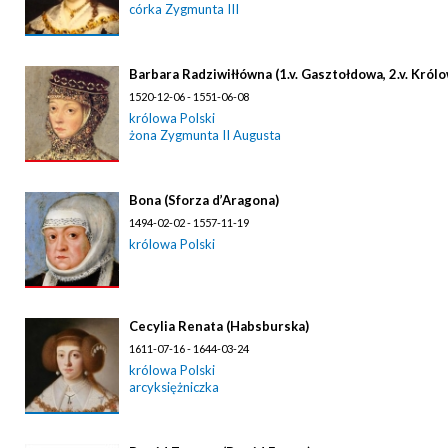
córka Zygmunta III
Barbara Radziwiłłówna (1.v. Gasztołdowa, 2.v. Królo
1520-12-06 - 1551-06-08
królowa Polski
żona Zygmunta II Augusta
Bona (Sforza d’Aragona)
1494-02-02 - 1557-11-19
królowa Polski
Cecylia Renata (Habsburska)
1611-07-16 - 1644-03-24
królowa Polski
arcyksiężniczka