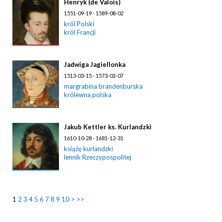
Henryk (de Valois)
1551-09-19 - 1589-08-02
król Polski
król Francji
Jadwiga Jagiellonka
1513-03-15 - 1573-02-07
margrabina brandenburska
królewna polska
Jakub Kettler ks. Kurlandzki
1610-10-28 - 1681-12-31
książę kurlandzki
lennik Rzeczypospolitej
1
2
3
4
5
6
7
8
9
10
>
>>