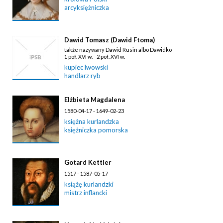
arcyksiężniczka
Dawid Tomasz (Dawid Ftoma)
także nazywany Dawid Rusin albo Dawidko
1 poł. XVI w. - 2 poł. XVI w.
kupiec lwowski
handlarz ryb
Elżbieta Magdalena
1580-04-17 - 1649-02-23
księżna kurlandzka
księżniczka pomorska
Gotard Kettler
1517 - 1587-05-17
książę kurlandzki
mistrz inflancki