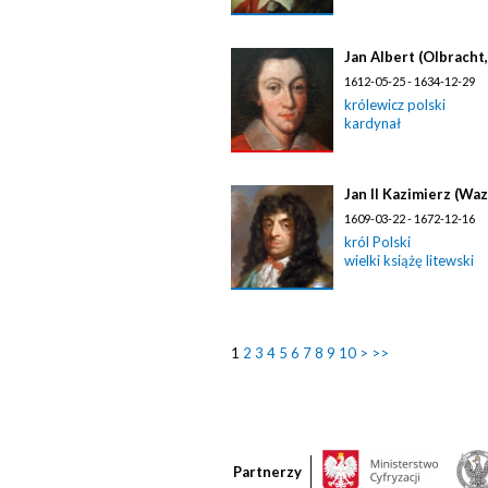
Jan Albert (Olbracht
1612-05-25 - 1634-12-29
królewicz polski
kardynał
Jan II Kazimierz (Waz
1609-03-22 - 1672-12-16
król Polski
wielki książę litewski
1
2
3
4
5
6
7
8
9
10
>
>>
Partnerzy