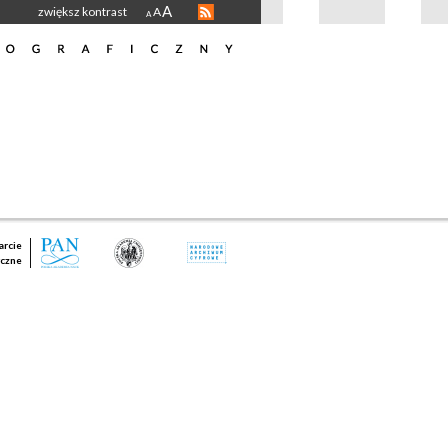
A
zwiększ kontrast
A
A
rcie
czne