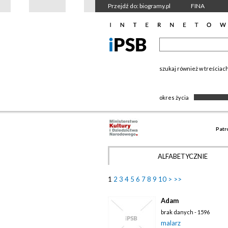
Przejdź do: biogramy.pl
FINA
szukaj również w treściac
okres życia
Patr
ALFABETYCZNIE
1
2
3
4
5
6
7
8
9
10
>
>>
Adam
brak danych - 1596
malarz