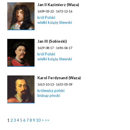
Jan II Kazimierz (Waza)
1609-03-22 - 1672-12-16
król Polski
wielki książę litewski
Jan III (Sobieski)
1629-08-17 - 1696-06-17
król Polski
wielki książę litewski
Karol Ferdynand (Waza)
1613-10-13 - 1655-05-09
królewicz polski
biskup płocki
1
2
3
4
5
6
7
8
9
10
>
>>