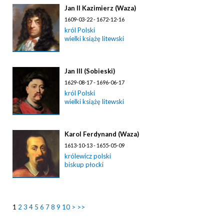
Jan II Kazimierz (Waza)
1609-03-22 - 1672-12-16
król Polski
wielki książę litewski
Jan III (Sobieski)
1629-08-17 - 1696-06-17
król Polski
wielki książę litewski
Karol Ferdynand (Waza)
1613-10-13 - 1655-05-09
królewicz polski
biskup płocki
1
2
3
4
5
6
7
8
9
10
>
>>