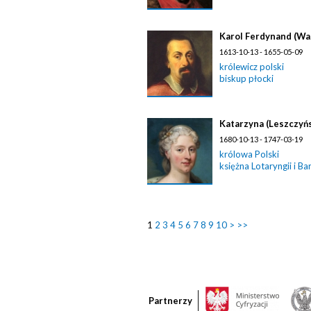
Karol Ferdynand (Wa
1613-10-13 - 1655-05-09
królewicz polski
biskup płocki
Katarzyna (Leszczyńs
1680-10-13 - 1747-03-19
królowa Polski
księżna Lotaryngii i Ba
1
2
3
4
5
6
7
8
9
10
>
>>
Partnerzy