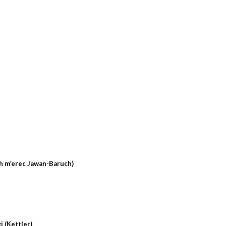
h m’erec Jawan-Baruch)
 (Kettler)