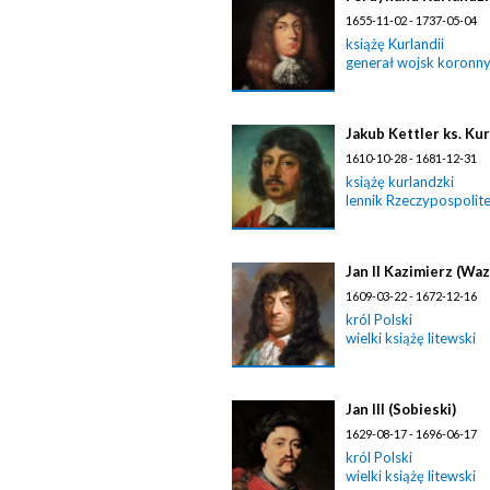
1655-11-02 - 1737-05-04
książę Kurlandii
generał wojsk koronn
Jakub Kettler ks. Ku
1610-10-28 - 1681-12-31
książę kurlandzki
lennik Rzeczypospolite
Jan II Kazimierz (Waz
1609-03-22 - 1672-12-16
król Polski
wielki książę litewski
Jan III (Sobieski)
1629-08-17 - 1696-06-17
król Polski
wielki książę litewski