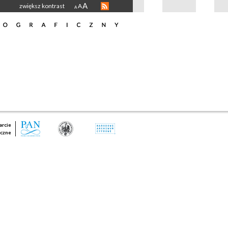
A
zwiększ kontrast
A
A
rcie
czne