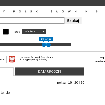
Wybierz
h
płeć
1650
1713
Honorowy Patronat Prezydenta
Wspa
onat
Rzeczypospolitej Polskiej
merytory
DATA URODZIN
pokaż
10
|
20
|
50
tancja