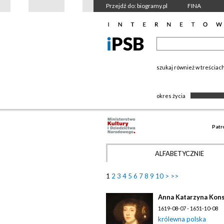
Przejdź do: biogramy.pl
FINA
szukaj również w treściac
okres życia
Patr
ALFABETYCZNIE
1
2
3
4
5
6
7
8
9
10
>
>>
Anna Katarzyna Kons
1619-08-07 - 1651-10-08
królewna polska