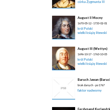
córka Zygmunta III
August II Mocny
1670-05-12 - 1733-02-01
król Polski
wielki książę litewski
August III (Wettyn)
1696-10-17 - 1763-10-05
król Polski
wielki książę litewski
Baruch Jawan (Baruc
brak danych - po 1767
faktor nadworny
Ferdynand Kurlandzki