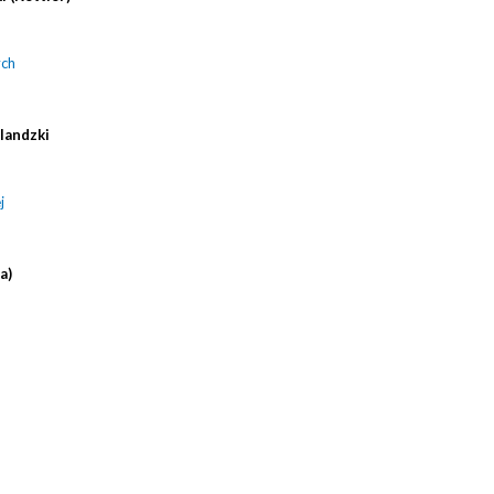
ych
rlandzki
j
a)