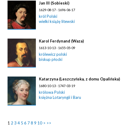
Jan III (Sobieski)
1629-08-17 - 1696-06-17
król Polski
wielki książę litewski
Karol Ferdynand (Waza)
1613-10-13 - 1655-05-09
królewicz polski
biskup płocki
Katarzyna (Leszczyńska, z domu Opalińska)
1680-10-13 - 1747-03-19
królowa Polski
księżna Lotaryngii i Baru
1
2
3
4
5
6
7
8
9
10
>
>>