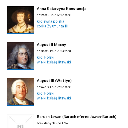
Anna Katarzyna Konstancja
1619-08-07 - 1651-10-08
królewna polska
córka Zygmunta III
August II Mocny
1670-05-12 - 1733-02-01
król Polski
wielki książę litewski
August III (Wettyn)
1696-10-17 - 1763-10-05
król Polski
wielki książę litewski
Baruch Jawan (Baruch m’erec Jawan-Baruch)
brak danych - po 1767