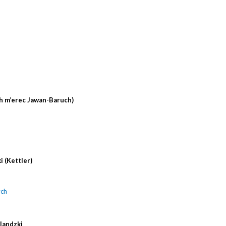
h m’erec Jawan-Baruch)
 (Kettler)
ych
rlandzki