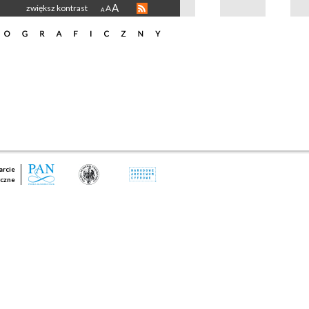
A
zwiększ kontrast
A
A
rcie
czne