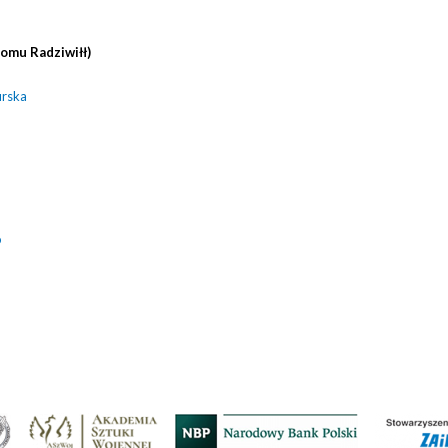
domu Radziwiłł)
urska
o