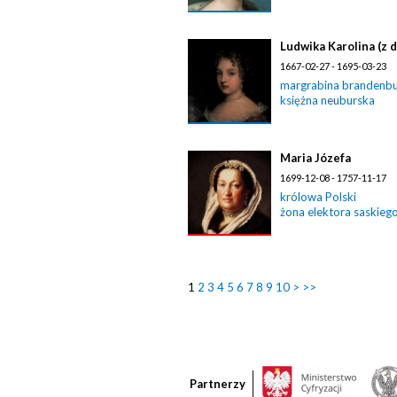
Ludwika Karolina (z 
1667-02-27 - 1695-03-23
margrabina brandenb
księżna neuburska
Maria Józefa
1699-12-08 - 1757-11-17
królowa Polski
żona elektora saskieg
1
2
3
4
5
6
7
8
9
10
>
>>
Partnerzy