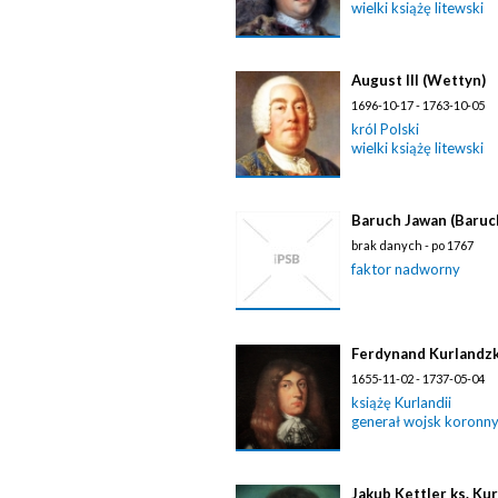
wielki książę litewski
August III (Wettyn)
1696-10-17 - 1763-10-05
król Polski
wielki książę litewski
Baruch Jawan (Baruc
brak danych - po 1767
faktor nadworny
Ferdynand Kurlandzki
1655-11-02 - 1737-05-04
książę Kurlandii
generał wojsk koronn
Jakub Kettler ks. Ku