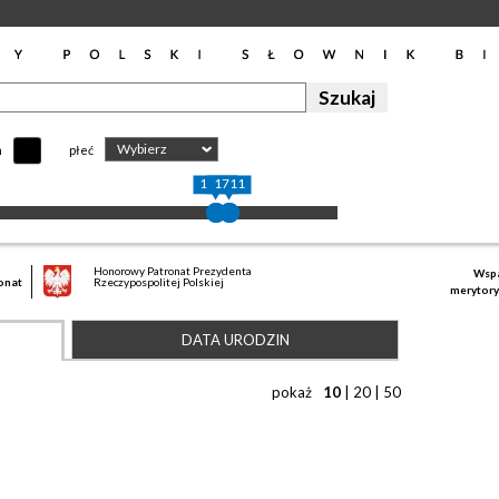
Wybierz
h
płeć
1671
1711
Honorowy Patronat Prezydenta
Wspa
onat
Rzeczypospolitej Polskiej
merytory
DATA URODZIN
pokaż
10
|
20
|
50