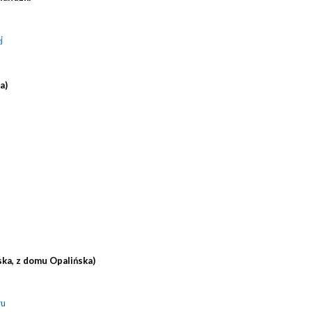
j
a)
ka, z domu Opalińska)
ru