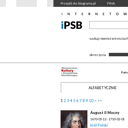
Przejdź do: biogramy.pl
FINA
szukaj również w treściac
okres życia
Patr
ALFABETYCZNIE
1
2
3
4
5
6
7
8
9
10
>
>>
August II Mocny
1670-05-12 - 1733-02-01
król Polski