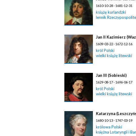
1610-10-28 - 1681-12-31
książę kurlandzki
lennik Rzeczypospolite
Jan II Kazimierz (Waz
1609-03-22 - 1672-12-16
król Polski
wielki książę litewski
Jan III (Sobieski)
1629-08-17 - 1696-06-17
król Polski
wielki książę litewski
Katarzyna (Leszczyńs
1680-10-13 - 1747-03-19
królowa Polski
księżna Lotaryngii i Ba