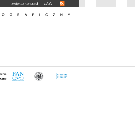
A
zwiększ kontrast
A
A
rcie
czne