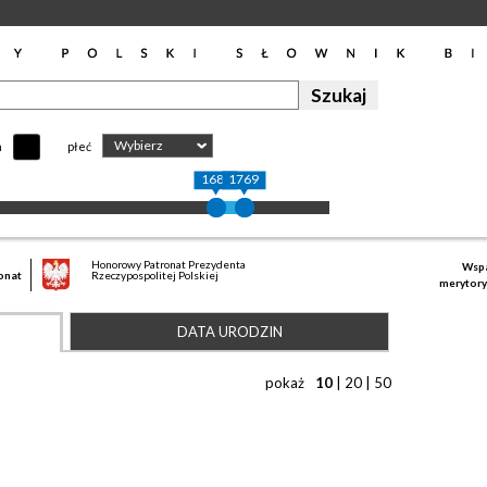
Wybierz
h
płeć
1689
1769
Honorowy Patronat Prezydenta
Wspa
onat
Rzeczypospolitej Polskiej
merytory
DATA URODZIN
pokaż
10
|
20
|
50