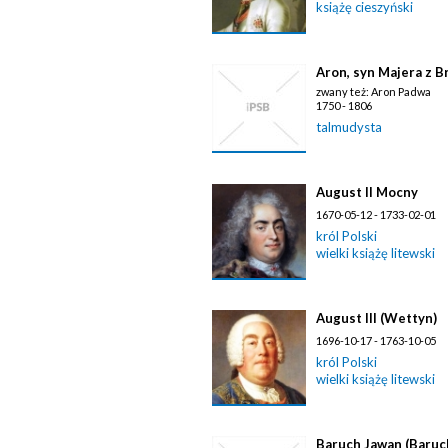
książę cieszyński
Aron, syn Majera z Br
zwany też: Aron Padwa
1750 - 1806
talmudysta
August II Mocny
1670-05-12 - 1733-02-01
król Polski
wielki książę litewski
August III (Wettyn)
1696-10-17 - 1763-10-05
król Polski
wielki książę litewski
Baruch Jawan (Baruc