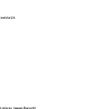
ześcia Lit.
h m’erec Jawan-Baruch)