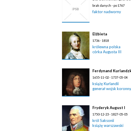
brak danych - po 1767
faktor nadworny
Elżbieta
1736 - 1818
królewna polska
córka Augusta III
Ferdynand Kurlandzki
1655-11-02 - 1737-05-04
książę Kurlandii
generał wojsk koronn
Fryderyk August I
1750-12-23 - 1827-05-05
król Saksonii
książę warszawski