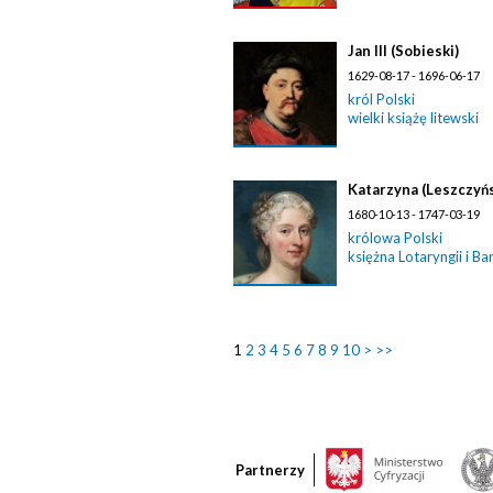
Jan III (Sobieski)
1629-08-17 - 1696-06-17
król Polski
wielki książę litewski
Katarzyna (Leszczyńs
1680-10-13 - 1747-03-19
królowa Polski
księżna Lotaryngii i Ba
1
2
3
4
5
6
7
8
9
10
>
>>
Partnerzy