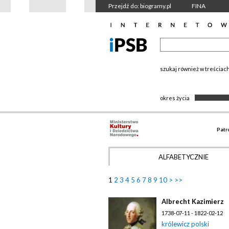
Przejdź do: biogramy.pl
FINA
szukaj również w treściac
okres życia
Patr
ALFABETYCZNIE
1
2
3
4
5
6
7
8
9
10
>
>>
Albrecht Kazimierz
1738-07-11 - 1822-02-12
królewicz polski