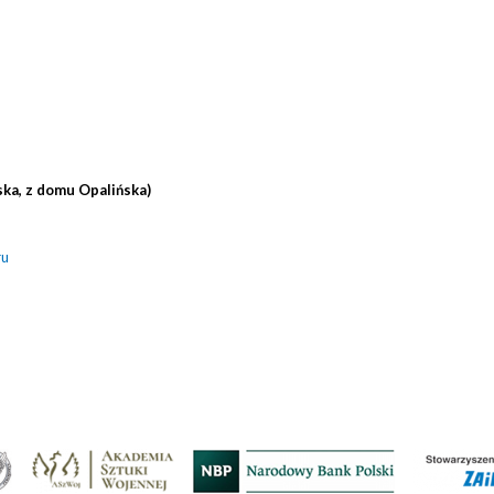
ka, z domu Opalińska)
ru