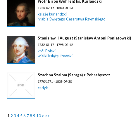
Piotr Biron (Bühren) ks. Kurlandzki
1724-02-15 - 1800-01-23
książę kurlandzki
hrabia Świętego Cesarstwa Rzymskiego
Stanisław II August (Stanisław Antoni Poniatowski)
1732-01-17 - 1798-02-12
król Polski
wielki książę litewski
Szachna Szalom (Szraga) z Pohrebyszcz
1770/1771 - 1803-09-30
cadyk
1
2
3
4
5
6
7
8
9
10
>
>>