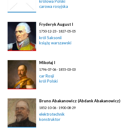
królowa Polski
carowa rosyjska
Fryderyk August I
1750-12-23 - 1827-05-05
król Saksonii
książę warszawski
Mikołaj I
1796-07-06 - 1855-03-03
car Rosji
król Polski
Bruno Abakanowicz (Abdank Abakanowicz)
1852-10-06 - 1900-08-29
elektrotechnik
konstruktor