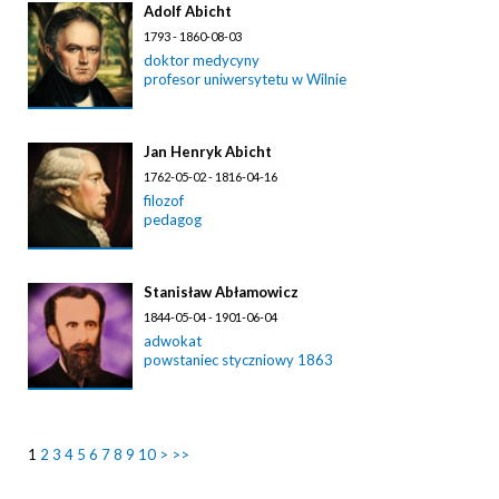
Adolf Abicht
1793 - 1860-08-03
doktor medycyny
profesor uniwersytetu w Wilnie
Jan Henryk Abicht
1762-05-02 - 1816-04-16
filozof
pedagog
Stanisław Abłamowicz
1844-05-04 - 1901-06-04
adwokat
powstaniec styczniowy 1863
1
2
3
4
5
6
7
8
9
10
>
>>