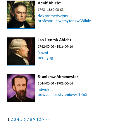
Adolf Abicht
1793 - 1860-08-03
doktor medycyny
profesor uniwersytetu w Wilnie
Jan Henryk Abicht
1762-05-02 - 1816-04-16
filozof
pedagog
Stanisław Abłamowicz
1844-05-04 - 1901-06-04
adwokat
powstaniec styczniowy 1863
1
2
3
4
5
6
7
8
9
10
>
>>