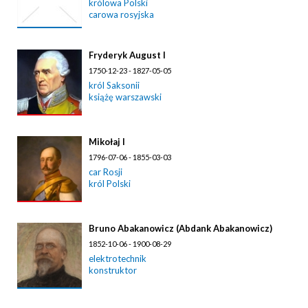
królowa Polski
carowa rosyjska
Fryderyk August I
1750-12-23 - 1827-05-05
król Saksonii
książę warszawski
Mikołaj I
1796-07-06 - 1855-03-03
car Rosji
król Polski
Bruno Abakanowicz (Abdank Abakanowicz)
1852-10-06 - 1900-08-29
elektrotechnik
konstruktor