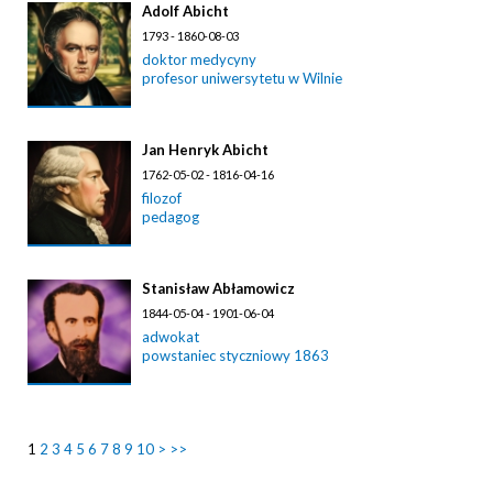
Adolf Abicht
1793 - 1860-08-03
doktor medycyny
profesor uniwersytetu w Wilnie
Jan Henryk Abicht
1762-05-02 - 1816-04-16
filozof
pedagog
Stanisław Abłamowicz
1844-05-04 - 1901-06-04
adwokat
powstaniec styczniowy 1863
1
2
3
4
5
6
7
8
9
10
>
>>