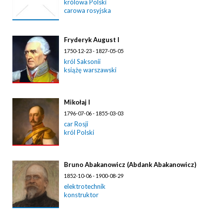
królowa Polski
carowa rosyjska
Fryderyk August I
1750-12-23 - 1827-05-05
król Saksonii
książę warszawski
Mikołaj I
1796-07-06 - 1855-03-03
car Rosji
król Polski
Bruno Abakanowicz (Abdank Abakanowicz)
1852-10-06 - 1900-08-29
elektrotechnik
konstruktor