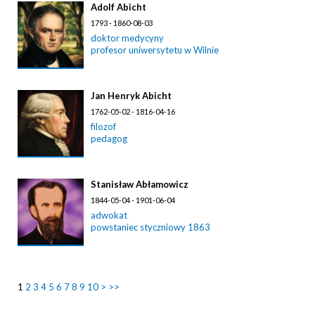
Adolf Abicht
1793 - 1860-08-03
doktor medycyny
profesor uniwersytetu w Wilnie
Jan Henryk Abicht
1762-05-02 - 1816-04-16
filozof
pedagog
Stanisław Abłamowicz
1844-05-04 - 1901-06-04
adwokat
powstaniec styczniowy 1863
1
2
3
4
5
6
7
8
9
10
>
>>