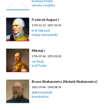
królowa Polski
carowa rosyjska
Fryderyk August I
1750-12-23 - 1827-05-05
król Saksonii
książę warszawski
Mikołaj I
1796-07-06 - 1855-03-03
car Rosji
król Polski
Bruno Abakanowicz (Abdank Abakanowicz)
1852-10-06 - 1900-08-29
elektrotechnik
konstruktor