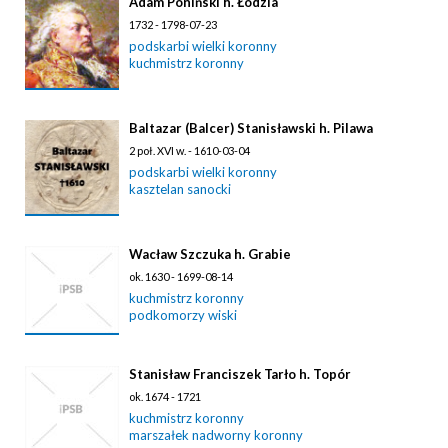
Adam Poniński h. Łodzia
1732 - 1798-07-23
podskarbi wielki koronny
kuchmistrz koronny
Baltazar (Balcer) Stanisławski h. Pilawa
2 poł. XVI w. - 1610-03-04
podskarbi wielki koronny
kasztelan sanocki
Wacław Szczuka h. Grabie
ok. 1630 - 1699-08-14
kuchmistrz koronny
podkomorzy wiski
Stanisław Franciszek Tarło h. Topór
ok. 1674 - 1721
kuchmistrz koronny
marszałek nadworny koronny