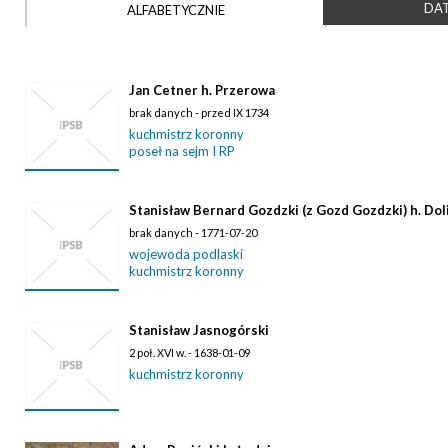
DAT
ALFABETYCZNIE
Jan Cetner h. Przerowa
brak danych - przed IX 1734
kuchmistrz koronny
poseł na sejm I RP
Stanisław Bernard Gozdzki (z Gozd Gozdzki) h. Dol
brak danych - 1771-07-20
wojewoda podlaski
kuchmistrz koronny
Stanisław Jasnogórski
2 poł. XVI w. - 1638-01-09
kuchmistrz koronny