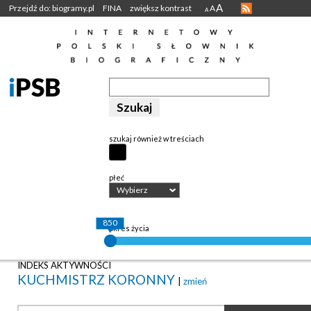
A
Przejdź do: biogramy.pl
FINA
zwiększ kontrast
A
A
szukaj również w treściach
płeć
Wybierz
850
okres życia
INDEKS AKTYWNOŚCI
KUCHMISTRZ KORONNY
|
zmień