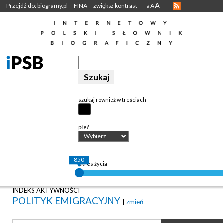
A
Przejdź do: biogramy.pl
FINA
zwiększ kontrast
A
A
szukaj również w treściach
płeć
Wybierz
850
okres życia
INDEKS AKTYWNOŚCI
POLITYK EMIGRACYJNY
|
zmień