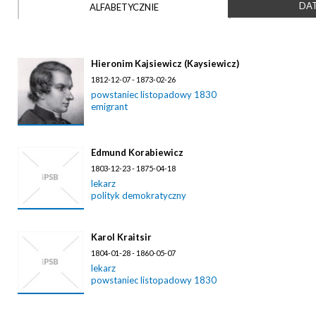
DAT
ALFABETYCZNIE
Hieronim Kajsiewicz (Kaysiewicz)
1812-12-07 - 1873-02-26
powstaniec listopadowy 1830
emigrant
Edmund Korabiewicz
1803-12-23 - 1875-04-18
lekarz
polityk demokratyczny
Karol Kraitsir
1804-01-28 - 1860-05-07
lekarz
powstaniec listopadowy 1830