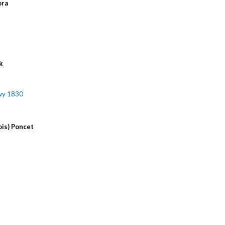
ora
k
wy 1830
ois) Poncet