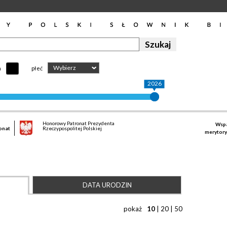
Wybierz
h
płeć
2026
Honorowy Patronat Prezydenta
Wspa
onat
Rzeczypospolitej Polskiej
merytory
DATA URODZIN
pokaż
10
|
20
|
50