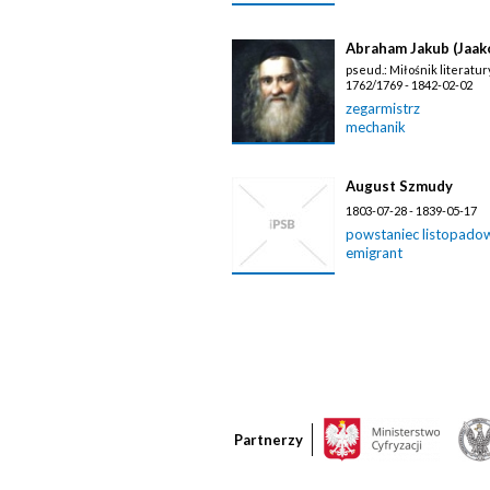
Abraham Jakub (Jaako
pseud.: Miłośnik literatur
1762/1769 - 1842-02-02
zegarmistrz
mechanik
August Szmudy
1803-07-28 - 1839-05-17
powstaniec listopado
emigrant
Partnerzy