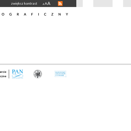
A
zwiększ kontrast
A
A
rcie
czne