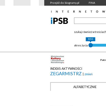
Przejdź do: biogramy.pl
FINA
szukaj również w treściac
850
okres życia
Patr
INDEKS AKTYWNOŚCI
ZEGARMISTRZ
|
zmień
ALFABETYCZNIE