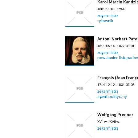
Karol Marcin Kandzi
1881-11-01 - 1944
zegarmistrz
rytownik
Antoni Norbert Pate
1811-06-14 - 1877-03-01
zegarmistrz
powstaniec listopado
François (Jean Franç
1714-12-12 - 1804-07-03
zegarmistrz
agent polityczny
Wolfgang Prenner
XVII w. - XVII w.
zegarmistrz