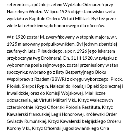
referentem, a później szefem Wydziału Odznaczeń przy
Naczelnym Wodzu. W lipcu 1925 objął stanowisko szefa
wydziału w Kapitule Orderu Virtuti Militari. Był też przez
wiele lat członkiem sądu honorowego dla oficerów.
W r. 1920 został M. zweryfikowany w stopniu majora, w r.
1925 mianowany podpułkownikiem. Był jednym z bardziej
zaufanych ludzi Piłsudskiego, a po r. 1926 jego lekarzem
przybocznym (wg Drobnera). Dn. 31 III 1928, w związku z
wyborem na posła sejmowego, został przeniesiony w stan
spoczynku; wybrano go z listy Bezpartyjnego Bloku
Współpracy z Rządem (BBWR) z okręgu wyborczego: Płock,
Płońsk, Sierpc i Rypin. Należał do Komisji Opieki Społecznej i
Inwalidzkiej oraz do Komisji Wojskowej. Miał liczne
odznaczenia, jak Virtuti Militari V kl., Krzyż Walecznych
czterokrotnie, Krzyż Oficerski Polonia
Restituta,
Krzyż
Kawalerski francuskiej Legii Honorowej, Królewski Order
Gwiazdy Rumuńskiej, Krzyż Kawalerski belgijskiego Orderu
Korony V kl., Krzyż Oficerski jugosłowiańskiego Orła