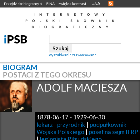
A
Przejdź do: biogramy.pl
FINA
zwiększ kontrast
A
A
wyszukiwanie zaawansowane
BIOGRAM
POSTACI Z TEGO OKRESU
ADOLF
MACIESZA
1878-06-17
-
1929-06-30
lekarz
|
przyrodnik
|
podpułkownik
Wojska Polskiego
|
poseł na sejm II RP
|
legionista Piłsudskiego