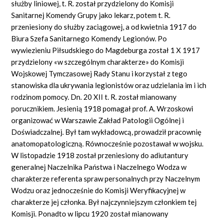
służby liniowej, t. R. został przydzielony do Komisji
Sanitarnej Komendy Grupy jako lekarz, potem t. R.
przeniesiony do służby zaciągowej, a od kwietnia 1917 do
Biura Szefa Sanitarnego Komendy Legionów. Po
wywiezieniu Piłsudskiego do Magdeburga został 1 X 1917
przydzielony «w szczególnym charakterze» do Komisji
Wojskowej Tymczasowej Rady Stanu i korzystał z tego
stanowiska dla ukrywania legionistów oraz udzielania im i ich
rodzinom pomocy. Dn. 20 XII t. R. został mianowany
porucznikiem. Jesienią 1918 pomagał prof. A. Wrzoskowi
organizować w Warszawie Zakład Patologii Ogólnej i
Doświadczalnej. Był tam wykładowcą, prowadził pracownię
anatomopatologiczną. Równocześnie pozostawał w wojsku.
W listopadzie 1918 został przeniesiony do adiutantury
generalnej Naczelnika Państwa i Naczelnego Wodza w
charakterze referenta spraw personalnych przy Naczelnym
Wodzu oraz jednocześnie do Komisji Weryfikacyjnej w
charakterze jej członka. Był najczynniejszym członkiem tej
Komisji. Ponadto w lipcu 1920 został mianowany