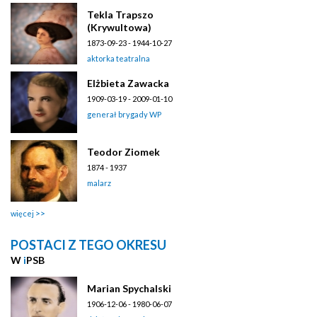
Tekla Trapszo
(Krywultowa)
1873-09-23 - 1944-10-27
aktorka teatralna
Elżbieta Zawacka
1909-03-19 - 2009-01-10
generał brygady WP
Teodor Ziomek
1874 - 1937
malarz
więcej
POSTACI Z TEGO OKRESU
W
i
PSB
Marian Spychalski
1906-12-06 - 1980-06-07