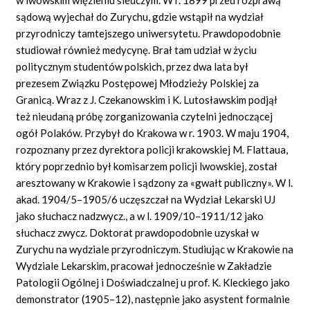
sądową wyjechał do Zurychu, gdzie wstąpił na wydział
przyrodniczy tamtejszego uniwersytetu. Prawdopodobnie
studiował również medycynę. Brał tam udział w życiu
politycznym studentów polskich, przez dwa lata był
prezesem Związku Postępowej Młodzieży Polskiej za
Granicą. Wraz z J. Czekanowskim i K. Lutosławskim podjął
też nieudaną próbę zorganizowania czytelni jednoczącej
ogół Polaków. Przybył do Krakowa w r. 1903. W maju 1904,
rozpoznany przez dyrektora policji krakowskiej M. Flattaua,
który poprzednio był komisarzem policji lwowskiej, został
aresztowany w Krakowie i sądzony za «gwałt publiczny». W l.
akad. 1904/5–1905/6 uczęszczał na Wydział Lekarski UJ
jako słuchacz nadzwycz., a w l. 1909/10–1911/12 jako
słuchacz zwycz. Doktorat prawdopodobnie uzyskał w
Zurychu na wydziale przyrodniczym. Studiując w Krakowie na
Wydziale Lekarskim, pracował jednocześnie w Zakładzie
Patologii Ogólnej i Doświadczalnej u prof. K. Kleckiego jako
demonstrator (1905–12), następnie jako asystent formalnie