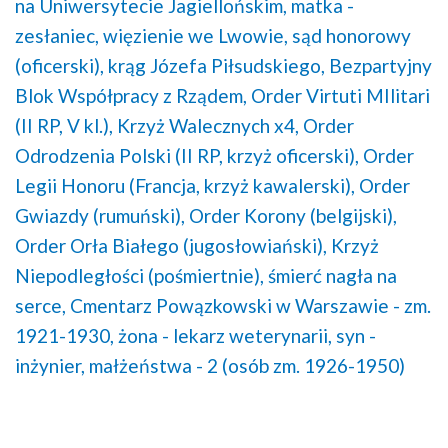
na Uniwersytecie Jagiellońskim,
matka -
zesłaniec,
więzienie we Lwowie,
sąd honorowy
(oficerski),
krąg Józefa Piłsudskiego,
Bezpartyjny
Blok Współpracy z Rządem,
Order Virtuti MIlitari
(II RP, V kl.),
Krzyż Walecznych x4,
Order
Odrodzenia Polski (II RP, krzyż oficerski),
Order
Legii Honoru (Francja, krzyż kawalerski),
Order
Gwiazdy (rumuński),
Order Korony (belgijski),
Order Orła Białego (jugosłowiański),
Krzyż
Niepodległości (pośmiertnie),
śmierć nagła na
serce,
Cmentarz Powązkowski w Warszawie - zm.
1921-1930,
żona - lekarz weterynarii,
syn -
inżynier,
małżeństwa - 2 (osób zm. 1926-1950)