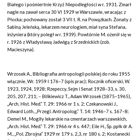
Białego i pośmiertnie Krzyż Niepodległości w r. 1931. Zmarł
nagle na zawał serca 30 VI 1929 w Warszawie, wracając z
Płocka; pochowany został 3 VII t. R. na Powązkach. Żonaty z
Sabiną Jeleńską, lekarzem neurologiem, miał syna Stefana,
inżyniera (który poległ w r. 1939). Powtórnie M. ożenił się w
r. 1926 z Władysławą Jadwigą z Srzednickich (zob.
Macieszyna).
Wrzosek A., Bibliografia antropologii polskiej do roku 1955
włącznie, Wr. 1959 I 176–7 (spis prac); Rocznik oficerski, W.
1923, 1924, 1928; Rzepeccy, Sejm i Senat 1928–33, s. 30,
205, 207, 211; – Biliki
e
wicz T., Adam Wrzosek (1875–1965),
„Arch. Hist. Med.” T. 29: 1966 nr 1 s. 2; Czekanowski J.,
Edward Loth, „Przegl. Antropolog.” T. 14: 1946–7 s. 167–8;
Demel M., Mogiły lekarskie na cmentarzach warszawskich,
„Arch. Hist. Med.” T. 29: 1966 nr 4 s. 447; Eile H., Śp. ppłk dr A.
M., „Pol. Zbrojna” 1929 nr 179 s. 2,3, nr 180 s. 2; Kostanecki