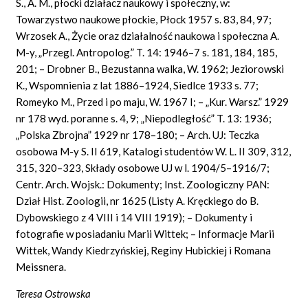
S., A. M., płocki działacz naukowy i społeczny, w:
Towarzystwo naukowe płockie, Płock 1957 s. 83, 84, 97;
Wrzosek A., Życie oraz działalność naukowa i społeczna A.
M-y, „Przegl. Antropolog.” T. 14: 1946–7 s. 181, 184, 185,
201; – Drobner B., Bezustanna walka, W. 1962; Jeziorowski
K., Wspomnienia z lat 1886–1924, Siedlce 1933 s. 77;
Romeyko M., Przed i po maju, W. 1967 I; – „Kur. Warsz.” 1929
nr 178 wyd. poranne s. 4, 9; „Niepodległość” T. 13: 1936;
„Polska Zbrojna” 1929 nr 178–180; – Arch. UJ: Teczka
osobowa M-y S. II 619, Katalogi studentów W. L. II 309, 312,
315, 320–323, Składy osobowe UJ w l. 1904/5–1916/7;
Centr. Arch. Wojsk.: Dokumenty; Inst. Zoologiczny PAN:
Dział Hist. Zoologii, nr 1625 (Listy A. Kręckiego do B.
Dybowskiego z 4 VIII i 14 VIII 1919); – Dokumenty i
fotografie w posiadaniu Marii Wittek; – Informacje Marii
Wittek, Wandy Kiedrzyńskiej, Reginy Hubickiej i Romana
Meissnera.
Teresa Ostrowska