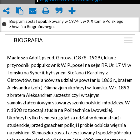
Biogram został opublikowany w 1974 r. w XIX tomie Polskiego
Słownika Biograficznego.
BIOGRAFIA
BIOGRAFIA
Maciesza
Adolf, pseud. Gintowt (1878–1929), lekarz,
ZDJĘCIA
przyrodnik, podpułkownik W. P., poseł na sejm RP. Ur. 17 VI w
(2)
Tomsku na Syberii, był synem Stefana i Karoliny z
GRAF POWIĄZAŃ
Gintowtów, zesłańców za udział w powstaniu 1863 r., bratem
DYSKUSJA
Aleksandra (zob.). Gimnazjum ukończył w Tomsku. W r. 1893,
Mapa
z bratem Aleksandrem, uczestniczył w tajnym
samokształceniowym stowarzyszeniu polskiej młodzieży. W
r. 1898 rozpoczął studia na Politechnice Lwowskiej.
Ukończył tylko I semestr, gdyż za udział w demonstracji
studenckiej przed gmachem policji i próbie odbicia więźnia
nazwiskiem Siemaszko został aresztowany i spędził pół roku
w lwowskim więzieniu śledczym. W r. 1899 przed rozprawą