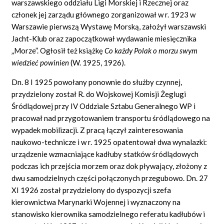
warszawskiego oddziału Ligi Morskiej i Rzecznej oraz
członek jej zarządu głównego zorganizował w r. 1923 w
Warszawie pierwszą Wystawę Morską, założył warszawski
Jacht-Klub oraz zapoczątkował wydawanie miesięcznika
„Morze”. Ogłosił też książkę
Co każdy Polak o morzu swym
wiedzieć powinien
(W. 1925, 1926).
Dn. 8 I 1925 powołany ponownie do służby czynnej,
przydzielony został R. do Wojskowej Komisji Żeglugi
Śródlądowej przy IV Oddziale Sztabu Generalnego WP i
pracował nad przygotowaniem transportu śródlądowego na
wypadek mobilizacji. Z pracą łączył zainteresowania
naukowo-technicze i w r. 1925 opatentował dwa wynalazki:
urządzenie wzmacniające kadłuby statków śródlądowych
podczas ich przejścia morzem oraz dok pływający, złożony z
dwu samodzielnych części połączonych przegubowo. Dn. 27
XI 1926 został przydzielony do dyspozycji szefa
kierownictwa Marynarki Wojennej i wyznaczony na
stanowisko kierownika samodzielnego referatu kadłubów i