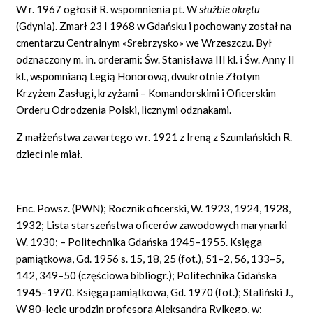
W r. 1967 ogłosił R. wspomnienia pt. W
służbie okrętu
(Gdynia). Zmarł 23 I 1968 w Gdańsku i pochowany został na
cmentarzu Centralnym «Srebrzysko» we Wrzeszczu. Był
odznaczony m. in. orderami: Św. Stanisława III kl. i Św. Anny II
kl., wspomnianą Legią Honorową, dwukrotnie Złotym
Krzyżem Zasługi, krzyżami – Komandorskimi i Oficerskim
Orderu Odrodzenia Polski, licznymi odznakami.
Z małżeństwa zawartego w r. 1921 z Ireną z Szumlańskich R.
dzieci nie miał.
Enc. Powsz. (PWN); Rocznik oficerski, W. 1923, 1924, 1928,
1932; Lista starszeństwa oficerów zawodowych marynarki
W. 1930; – Politechnika Gdańska 1945–1955. Księga
pamiątkowa, Gd. 1956 s. 15, 18, 25 (fot.), 51–2, 56, 133–5,
142, 349–50 (częściowa bibliogr.); Politechnika Gdańska
1945–1970. Księga pamiątkowa, Gd. 1970 (fot.); Staliński J.,
W 80-lecie urodzin profesora Aleksandra Rylkego, w: