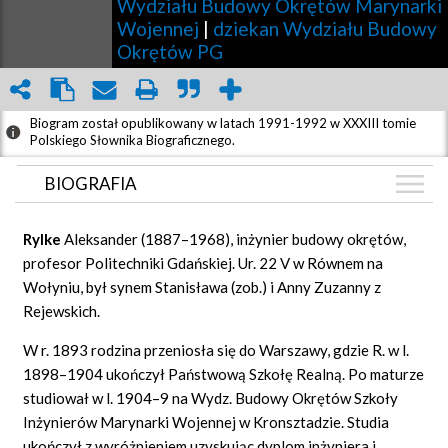
Wydziału Budowy Okrętów Marynarki
Wojennej
|
dziekan Wydziału Budowy
Okrętów PG
Biogram został opublikowany w latach 1991-1992 w XXXIII tomie
Polskiego Słownika Biograficznego.
BIOGRAFIA
BIOGRAFIA
Rylke
Aleksander (1887–1968), inżynier budowy okrętów,
GRAF POWIĄZAŃ
profesor Politechniki Gdańskiej. Ur. 22 V w Równem na
Wołyniu, był synem Stanisława (zob.) i Anny Zuzanny z
DYSKUSJA
Rejewskich.
Mapa
W r. 1893 rodzina przeniosła się do Warszawy, gdzie R. w l.
1898–1904 ukończył Państwową Szkołę Realną. Po maturze
studiował w l. 1904–9 na Wydz. Budowy Okrętów Szkoły
Inżynierów Marynarki Wojennej w Kronsztadzie. Studia
ukończył z wyróżnieniem uzyskując dyplom inżyniera i