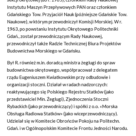
Instytutu Maszyn Przepływowych PAN oraz członkiem
Gdańskiego Tow. Przyjaciół Nauk (późniejsze Gdańskie Tow.
Naukowe), w którym przewodniczył Komisji Morskiej. W r.
1963, po powstaniu Instytutu Okrętowego Politechniki
Gdań., został przewodniczącym Rady Naukowej,
przewodniczył także Radzie Technicznej Biura Projektów
Budownictwa Morskiego w Gdańsku.
Był R. również m.in. doradcą ministra żeglugi do spraw
budownictwa okrętowego, współpracował z delegatem
rządu Eugeniuszem Kwiatkowskim przy odbudowie i
organizacji stoczni. Działał w radach nadzorczych:
reaktywującego się Polskiego Rejestru Statków (jako
przedstawiciel Min. Żeglugi), Zjednoczenia Stoczni
Rybackich (jako przewodniczący) i spółki z o.o. «Morska
Obsługa Radiowa Statków» (jako wiceprzewodniczący).
Udzielał się w Komitecie Obrońców Pokoju na Politechn.
Gdań. i w Ogólnopolskim Komitecie Frontu Jedności Narodu.