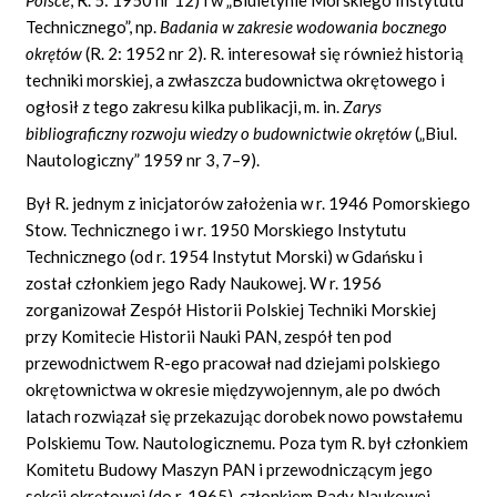
Technicznego”, np.
Badania w zakresie wodowania bocznego
okrętów
(R. 2: 1952 nr 2). R. interesował się również historią
techniki morskiej, a zwłaszcza budownictwa okrętowego i
ogłosił z tego zakresu kilka publikacji, m. in.
Zarys
bibliograficzny rozwoju wiedzy o budownictwie okrętów
(„Biul.
Nautologiczny” 1959 nr 3, 7–9).
Był R. jednym z inicjatorów założenia w r. 1946 Pomorskiego
Stow. Technicznego i w r. 1950 Morskiego Instytutu
Technicznego (od r. 1954 Instytut Morski) w Gdańsku i
został członkiem jego Rady Naukowej. W r. 1956
zorganizował Zespół Historii Polskiej Techniki Morskiej
przy Komitecie Historii Nauki PAN, zespół ten pod
przewodnictwem R-ego pracował nad dziejami polskiego
okrętownictwa w okresie międzywojennym, ale po dwóch
latach rozwiązał się przekazując dorobek nowo powstałemu
Polskiemu Tow. Nautologicznemu. Poza tym R. był członkiem
Komitetu Budowy Maszyn PAN i przewodniczącym jego
sekcji okrętowej (do r. 1965), członkiem Rady Naukowej