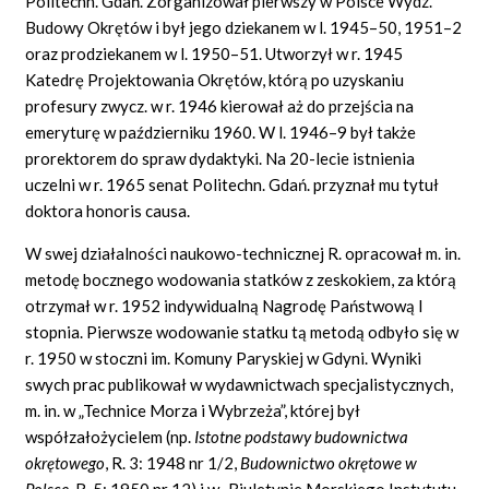
Politechn. Gdań. Zorganizował pierwszy w Polsce Wydz.
Budowy Okrętów i był jego dziekanem w l. 1945–50, 1951–2
oraz prodziekanem w l. 1950–51. Utworzył w r. 1945
Katedrę Projektowania Okrętów, którą po uzyskaniu
profesury zwycz. w r. 1946 kierował aż do przejścia na
emeryturę w październiku 1960. W l. 1946–9 był także
prorektorem do spraw dydaktyki. Na 20-lecie istnienia
uczelni w r. 1965 senat Politechn. Gdań. przyznał mu tytuł
doktora honoris causa.
W swej działalności naukowo-technicznej R. opracował m. in.
metodę bocznego wodowania statków z zeskokiem, za którą
otrzymał w r. 1952 indywidualną Nagrodę Państwową I
stopnia. Pierwsze wodowanie statku tą metodą odbyło się w
r. 1950 w stoczni im. Komuny Paryskiej w Gdyni. Wyniki
swych prac publikował w wydawnictwach specjalistycznych,
m. in. w „Technice Morza i Wybrzeża”, której był
współzałożycielem (np.
Istotne podstawy budow
nictwa
okrętowego
,
R. 3: 1948 nr 1/2,
Budownictwo okrętowe w
Polsce
,
R. 5: 1950 nr 12) i w „Biuletynie Morskiego Instytutu