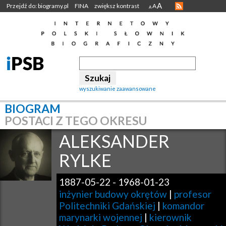
A
Przejdź do: biogramy.pl
FINA
zwiększ kontrast
A
A
wyszukiwanie zaawansowane
BIOGRAM
POSTACI Z TEGO OKRESU
ALEKSANDER
RYLKE
1887-05-22
-
1968-01-23
inżynier budowy okrętów
|
profesor
Politechniki Gdańskiej
|
komandor
marynarki wojennej
|
kierownik