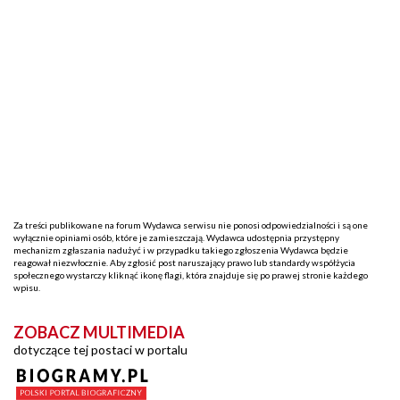
Za treści publikowane na forum Wydawca serwisu nie ponosi odpowiedzialności i są one
wyłącznie opiniami osób, które je zamieszczają. Wydawca udostępnia przystępny
mechanizm zgłaszania nadużyć i w przypadku takiego zgłoszenia Wydawca będzie
reagował niezwłocznie. Aby zgłosić post naruszający prawo lub standardy współżycia
społecznego wystarczy kliknąć ikonę flagi, która znajduje się po prawej stronie każdego
wpisu.
ZOBACZ MULTIMEDIA
dotyczące tej postaci w portalu