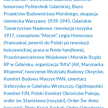
honorowy Politechnik Gdańskiej,
Biuro
Projektów Budownictwa Morskiego,
okupacja
niemiecka Warszawy 1939-1945,
Gdańskie
Towarzystwo Naukowe,
rewolucja rosyjska
1917,
czasopismo "Morze",
Legia Honorowa
(francuska),
powrót do Polski po rewolucji
bolszewickiej,
praca w firmie handlowej,
Przedstawicielstwo Wojskowe i Morskie Rządu
RP w Gdańsku,
organizacja "Alfa" (AK, Marynarka
Wojenna",
tworzenie Wydziału Budowy Okrętów,
Komitet Budowy Maszyn PAN,
cmentarz
Srebrzysko w Gdańsku-Wrzeszczu,
Ogólnopolski
Komitet FJN,
Polski Komitet Obrońców Pokoju,
order św. Stanisława (rosyjski),
Order Św. Anny
(rosyjski),
Złoty Krzyż Zasługi,
Order Odrodzenia