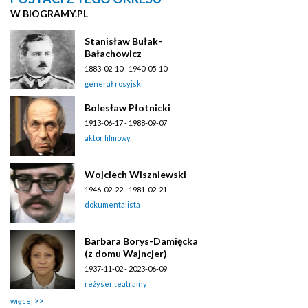
W BIOGRAMY.PL
Stanisław Bułak-
Bałachowicz
1883-02-10 - 1940-05-10
generał rosyjski
Bolesław Płotnicki
1913-06-17 - 1988-09-07
aktor filmowy
Wojciech Wiszniewski
1946-02-22 - 1981-02-21
dokumentalista
Barbara Borys-Damięcka
(z domu Wajncjer)
1937-11-02 - 2023-06-09
reżyser teatralny
więcej