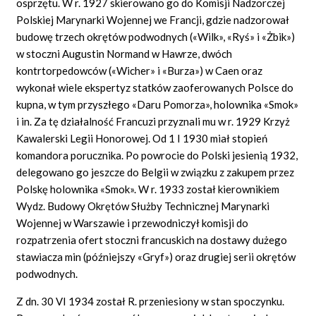
osprzętu. W r. 1927 skierowano go do Komisji Nadzorczej
Polskiej Marynarki Wojennej we Francji, gdzie nadzorował
budowę trzech okrętów podwodnych («Wilk», «Ryś» i «Żbik»)
w stoczni Augustin Normand w Hawrze, dwóch
kontrtorpedowców («Wicher» i «Burza») w Caen oraz
wykonał wiele ekspertyz statków zaoferowanych Polsce do
kupna, w tym przyszłego «Daru Pomorza», holownika «Smok»
i in. Za tę działalność Francuzi przyznali mu w r. 1929 Krzyż
Kawalerski Legii Honorowej. Od 1 I 1930 miał stopień
komandora porucznika. Po powrocie do Polski jesienią 1932,
delegowano go jeszcze do Belgii w związku z zakupem przez
Polskę holownika «Smok». W r. 1933 został kierownikiem
Wydz. Budowy Okrętów Służby Technicznej Marynarki
Wojennej w Warszawie i przewodniczył komisji do
rozpatrzenia ofert stoczni francuskich na dostawy dużego
stawiacza min (późniejszy «Gryf») oraz drugiej serii okrętów
podwodnych.
Z dn. 30 VI 1934 został R. przeniesiony w stan spoczynku.