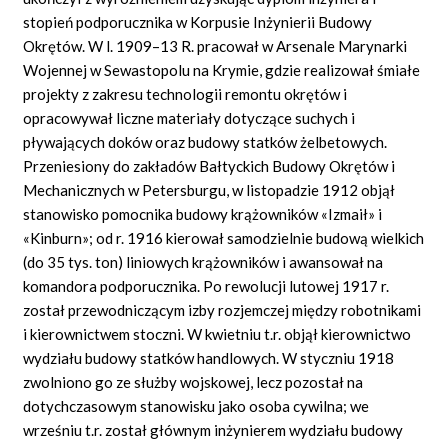
stopień podporucznika w Korpusie Inżynierii Budowy
Okrętów. W l. 1909–13 R. pracował w Arsenale Marynarki
Wojennej w Sewastopolu na Krymie, gdzie realizował śmiałe
projekty z zakresu technologii remontu okrętów i
opracowywał liczne materiały dotyczące suchych i
pływających doków oraz budowy statków żelbetowych.
Przeniesiony do zakładów Bałtyckich Budowy Okrętów i
Mechanicznych w Petersburgu, w listopadzie 1912 objął
stanowisko pomocnika budowy krążowników «Izmaił» i
«Kinburn»; od r. 1916 kierował samodzielnie budową wielkich
(do 35 tys. ton) liniowych krążowników i awansował na
komandora podporucznika. Po rewolucji lutowej 1917 r.
został przewodniczącym izby rozjemczej między robotnikami
i kierownictwem stoczni. W kwietniu t.r. objął kierownictwo
wydziału budowy statków handlowych. W styczniu 1918
zwolniono go ze służby wojskowej, lecz pozostał na
dotychczasowym stanowisku jako osoba cywilna; we
wrześniu t.r. został głównym inżynierem wydziału budowy