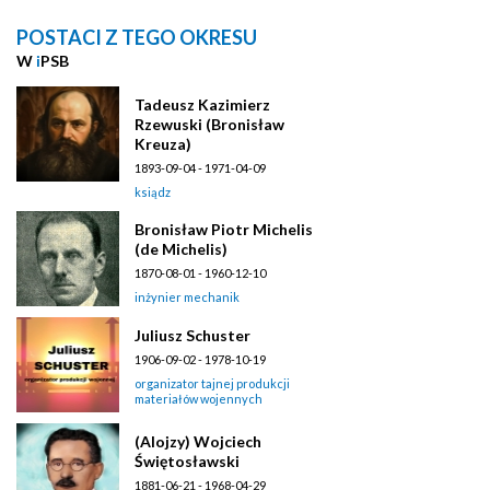
POSTACI Z TEGO OKRESU
W
i
PSB
Tadeusz Kazimierz
Rzewuski (Bronisław
Kreuza)
1893-09-04 - 1971-04-09
ksiądz
Bronisław Piotr Michelis
(de Michelis)
1870-08-01 - 1960-12-10
inżynier mechanik
Juliusz Schuster
1906-09-02 - 1978-10-19
organizator tajnej produkcji
materiałów wojennych
(Alojzy) Wojciech
Świętosławski
1881-06-21 - 1968-04-29