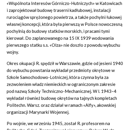
«Wspólnota Interesów Górniczo-Hutniczych» w Katowicach
i zaprojektował budowę traserni kadłubowej, instalacji
rurociągów sprężonego powietrza, a także pochylni łukowej
własnej koncepcji, która była pierwszą w Polsce nowoczesną
pochylnią do budowy statków morskich, i pracami tymi
kierował. Do zaplanowanego na 15 IX 1939 wodowania
pierwszego statku s.s. «Olza» nie doszło z powodu wybuchu
wojny.
Okres okupacji R. spędził w Warszawie, gdzie od jesieni 1940
do wybuchu powstania wykładał przedmioty okrętowe w
Szkole Samochodowo-Lotniczej, która czynna była za
zezwoleniem władz niemieckich w ograniczonym zakresie
pod nazwą Szkoły Techniczno-Mechanicznej. W l. 1943–4
wykładał również budowę okrętów na tajnych kompletach
Politechn. Warsz. oraz działał w ramach «Alfy», akowskiej
organizacji Marynarki Wojennej.
Po wojnie, we wrześniu 1945, został R. profesorem na