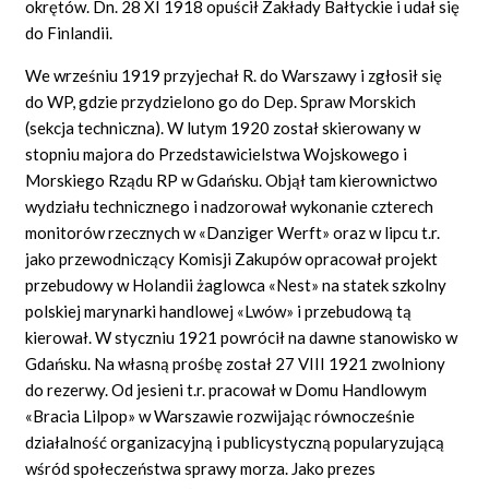
okrętów. Dn. 28 XI 1918 opuścił Zakłady Bałtyckie i udał się
do Finlandii.
We wrześniu 1919 przyjechał R. do Warszawy i zgłosił się
do WP, gdzie przydzielono go do Dep. Spraw Morskich
(sekcja techniczna). W lutym 1920 został skierowany w
stopniu majora do Przedstawicielstwa Wojskowego i
Morskiego Rządu RP w Gdańsku. Objął tam kierownictwo
wydziału technicznego i nadzorował wykonanie czterech
monitorów rzecznych w «Danziger Werft» oraz w lipcu t.r.
jako przewodniczący Komisji Zakupów opracował projekt
przebudowy w Holandii żaglowca «Nest» na statek szkolny
polskiej marynarki handlowej «Lwów» i przebudową tą
kierował. W styczniu 1921 powrócił na dawne stanowisko w
Gdańsku. Na własną prośbę został 27 VIII 1921 zwolniony
do rezerwy. Od jesieni t.r. pracował w Domu Handlowym
«Bracia Lilpop» w Warszawie rozwijając równocześnie
działalność organizacyjną i publicystyczną popularyzującą
wśród społeczeństwa sprawy morza. Jako prezes