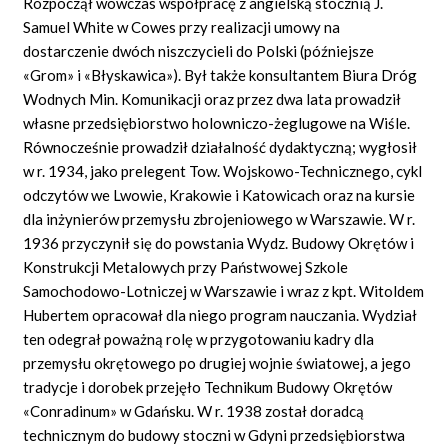
Rozpoczął wówczas współpracę z angielską stocznią J.
Samuel White w Cowes przy realizacji umowy na
dostarczenie dwóch niszczycieli do Polski (późniejsze
«Grom» i «Błyskawica»). Był także konsultantem Biura Dróg
Wodnych Min. Komunikacji oraz przez dwa lata prowadził
własne przedsiębiorstwo holowniczo-żeglugowe na Wiśle.
Równocześnie prowadził działalność dydaktyczną; wygłosił
w r. 1934, jako prelegent Tow. Wojskowo-Technicznego, cykl
odczytów we Lwowie, Krakowie i Katowicach oraz na kursie
dla inżynierów przemysłu zbrojeniowego w Warszawie. W r.
1936 przyczynił się do powstania Wydz. Budowy Okrętów i
Konstrukcji Metalowych przy Państwowej Szkole
Samochodowo-Lotniczej w Warszawie i wraz z kpt. Witoldem
Hubertem opracował dla niego program nauczania. Wydział
ten odegrał poważną rolę w przygotowaniu kadry dla
przemysłu okrętowego po drugiej wojnie światowej, a jego
tradycje i dorobek przejęło Technikum Budowy Okrętów
«Conradinum» w Gdańsku. W r. 1938 został doradcą
technicznym do budowy stoczni w Gdyni przedsiębiorstwa