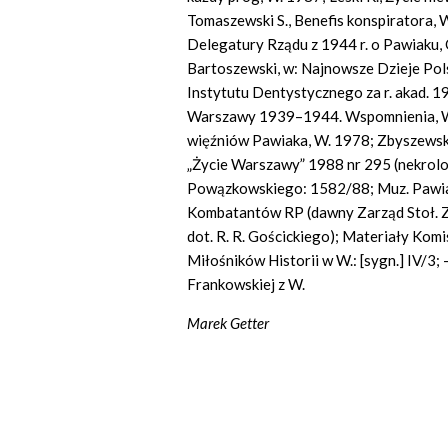
Tomaszewski S., Benefis konspiratora, 
Delegatury Rządu z 1944 r. o Pawiaku,
Bartoszewski, w: Najnowsze Dzieje Po
Instytutu Dentystycznego za r. akad. 
Warszawy 1939–1944. Wspomnienia, Wyd
więźniów Pawiaka, W. 1978; Zbyszewska 
„Życie Warszawy” 1988 nr 295 (nekrolog
Powązkowskiego: 1582/88; Muz. Pawiak
Kombatantów RP (dawny Zarząd Stoł. 
dot.
R. R. Gościckiego); Materiały Komi
Miłośników Historii w W.: [sygn.]
IV/3;
Frankowskiej z W.
Marek
Getter