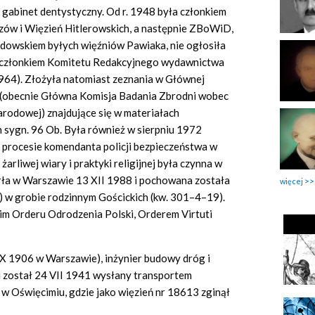
gabinet dentystyczny. Od r. 1948 była członkiem
zów i Więzień Hitlerowskich, a następnie ZBoWiD,
rodowskiem byłych więźniów Pawiaka, nie ogłosiła
ła członkiem Komitetu Redakcyjnego wydawnictwa
964). Złożyła natomiast zeznania w Głównej
h (obecnie Główna Komisja Badania Zbrodni wobec
arodowej) znajdujące się w materiałach
 sygn. 96 Ob. Była również w sierpniu 1972
procesie komendanta policji bezpieczeństwa w
rliwej wiary i praktyki religijnej była czynna w
arła w Warszawie 13 XII 1988 i pochowana została
więcej
 w grobie rodzinnym Gościckich (kw. 301–4–19).
 Orderu Odrodzenia Polski, Orderem Virtuti
7 X 1906 w Warszawie), inżynier budowy dróg i
 został 24 VII 1941 wysłany transportem
 Oświęcimiu, gdzie jako więzień nr 18613 zginął