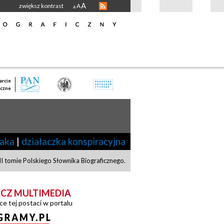
A
zwiększ kontrast
A
A
rcie
czne
iaka
|
działaczka konspiracyjna
 tomie Polskiego Słownika Biograficznego.
CZ MULTIMEDIA
ce tej postaci w portalu