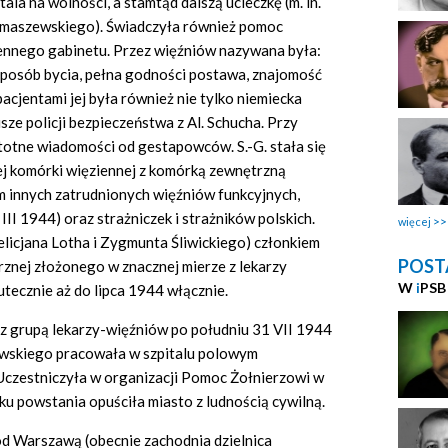
tala na wolności, a stamtąd dalszą ucieczkę (m.
in.
omaszewskiego). Świadczyła również pomoc
iennego gabinetu. Przez więźniów nazywana była:
sposób bycia, pełna godności postawa, znajomość
pacjentami jej była również nie tylko niemiecka
sze policji bezpieczeństwa z Al. Schucha. Przy
stotne wiadomości od gestapowców. S.-G. stała się
ej komórki więziennej z komórką zewnętrzną
 innych zatrudnionych więźniów funkcyjnych,
II 1944) oraz strażniczek i strażników polskich.
więcej
elicjana Lotha i Zygmunta Śliwickiego) członkiem
POST
znej złożonego w znacznej mierze z lekarzy
W
i
PSB
tecznie aż do lipca 1944 włącznie.
 z grupą lekarzy-więźniów po południu 31 VII 1944
zawskiego pracowała w szpitalu polowym
. Uczestniczyła w organizacji Pomoc Żołnierzowi w
dku powstania opuściła miasto z ludnością cywilną.
od Warszawą (obecnie zachodnia dzielnica