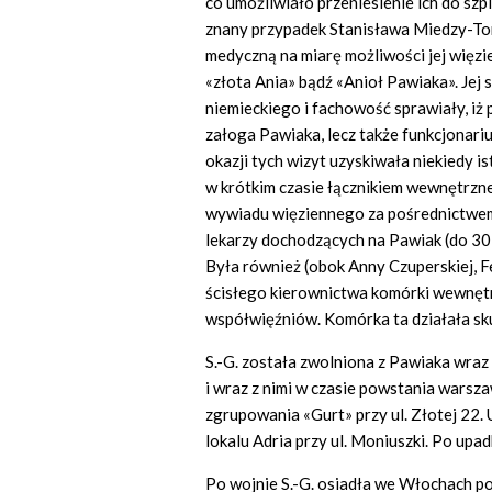
co umożliwiało przeniesienie ich do szpi
znany przypadek Stanisława Miedzy-T
medyczną na miarę możliwości jej więz
«złota
Ania»
bądź
«Anioł Pawiaka».
Jej 
niemieckiego i fachowość sprawiały, iż 
załoga Pawiaka, lecz także funkcjonariu
okazji tych wizyt uzyskiwała niekiedy i
w krótkim czasie łącznikiem wewnętrzn
wywiadu więziennego za pośrednictwem
lekarzy dochodzących na Pawiak (do 30 I
Była również (obok Anny Czuperskiej, F
ścisłego kierownictwa komórki wewnętr
współwięźniów. Komórka ta działała sku
S.-G. została zwolniona z Pawiaka wraz
i wraz z nimi w czasie powstania wars
zgrupowania
«Gurt»
przy ul. Złotej 22
lokalu Adria przy ul. Moniuszki. Po upa
Po wojnie S.-G. osiadła we Włochach p