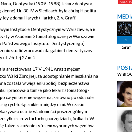
. Nana, Dentystka (1909–1988), lekarz dentysta,
iennej. Ur. 30 IV w Siedlcach, była córką Hipolita
MEDI
Idy z domu Harych (Harich), 2. v. Graff.
owym Instytucie Dentystycznym w Warszawie, a 8
ntysty w Akademii Stomatologicznej w Warszawie
1
nia Państwowego Instytutu Dentystycznego)
Graf
czeniu studiów prowadziła gabinet dentystyczny
 ul. Złotej 27 m. 2.
POST
stała aresztowana 17 V 1941 wraz z mężem
W BIO
ku Walki Zbrojnej, za udostępnianie mieszkania na
na została w więzieniu policji bezpieczeństwa
aku i pracowała tamże jako lekarz stomatolog-
po całym terenie więzienia, zarówno po oddziale
a się rychło łącznikiem między nimi. W czasie
zekazywała ustnie wiadomości poszczególnym
zesyłki m.
in.
w fartuchu, narzędziach, fiolkach. W
ię także zakażanie tyfusem wybranych więźniów,