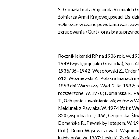
S.-G. miała brata Rajmunda Romualda G
żołnierza Armii Krajowej, pseud. Lis, d
«Obroża»,
w czasie powstania warszaw
zgrupowania
«Gurt»,
oraz brata przyro
Rocznik lekarski RP na 1936 rok, W. 193
1949 (występuje jako Gościcka); Spis 
1935/36–1942; Wesołowski Z., Order 
612; Woźniewski Z., Polski almanach m
1859 dni Warszawy, Wyd. 2, Kr. 1982; t
rozszerzone, W. 1970; Domańska R., Pa
T., Odbijanie i uwalnianie więźniów w 
Meldunek z Pawiaka, W. 1974 (fot.); Wa
320 (wspólna fot.), 466; Czuperska-Śliw
Domańska R., Pawiak był etapem, W. 1987
(fot.);
D
uni
n-Wą
so
wiczowa J., Wspomni
każdy próg, W. 1987; Leski K., Życie n