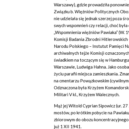
Warszawy), gdzie prowadziła ponownie 
Związku b. Więźniów Politycznych Obo
nie udzielała się jednak szerzej poza ś
swych wspomnień czy relacji, choć by
„Wspomnienia więźniów Pawiaka” (W. 1
Komisji Badania Zbrodni Hitlerowskic
Narodu Polskiego – Instutut Pamięci N
archiwalnych tejże Komisji oznaczonych
świadkiem na toczącym się w Hamburgu 
Warszawie, Ludwiga Hahna. Jako osoba ża
życiu parafii miejsca zamieszkania. Zm
na cmentarzu Powązkowskim (cywilnym)
Odznaczona była Krzyżem Komandorskim
Militari
V kl., Krzyżem Walecznych.
Mąż jej Witold Cyprian Sipowicz (ur. 2
mostów, po krótkim pobycie na Pawiaku
zbiorowym do obozu koncentracyjnego w
już 1 XII 1941.