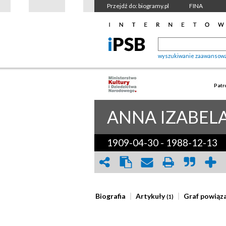
Przejdź do: biogramy.pl
FINA
wyszukiwanie zaawansow
Patr
ANNA IZABEL
1909-04-30
-
1988-12-13
Biografia
Artykuły
Graf powiąz
(1)