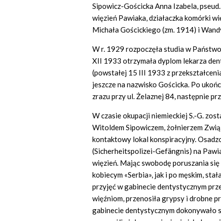
Sipowicz-Gościcka Anna Izabela, pseud
więzień Pawiaka, działaczka komórki więz
Michała Gościckiego (zm. 1914) i Wandy 
W r. 1929 rozpoczęła studia w Państw
XII 1933 otrzymała dyplom lekarza de
(powstałej 15 III 1933 z przekształce
jeszcze na nazwisko Gościcka. Po ukoń
zrazu przy ul. Żelaznej 84, następnie przy
W czasie okupacji niemieckiej S.-G. zo
Witoldem Sipowiczem, żołnierzem Związ
kontaktowy lokal konspiracyjny. Osadzo
(Sicherheitspolizei-Gefängnis) na Pawi
więzień. Mając swobodę poruszania się 
kobiecym «Serbia», jak i po męskim, stał
przyjęć w gabinecie dentystycznym pr
więźniom, przenosiła grypsy i drobne pr
gabinecie dentystycznym dokonywało s