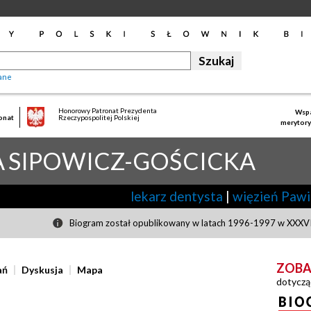
ane
Honorowy Patronat Prezydenta
Wspa
onat
Rzeczypospolitej Polskiej
merytory
A
SIPOWICZ-GOŚCICKA
lekarz dentysta
|
więzień Paw
Biogram został opublikowany w latach 1996-1997 w XXXVII
ZOBA
ań
Dyskusja
Mapa
dotyczą