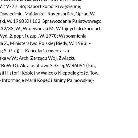
W. 1977 s. 86; Raport komórki więziennej
 Oświęcimiu, Majdanku i
Ravensbrück,
Oprac. W.
lski, W. 1968 XII 162; Sprawozdanie Państwowego
1932/33, W.; Wojewódzki M., W tajnych drukarniach
. 2, popr. i uzup., W. 1978; Wspomnienia
Z., Ministerstwo Polskiej Biedy, W. 1983; –
 S.-G-ej); – Kancelaria cmentarza
a w W.; Arch. Zarządu Woj. Związku
ZBoWiD): Akta osobowe S.-G-ej, W 86091
(fot.,
sji Historii Kobiet w Walce o Niepodległość. Tow.
– Informacje Marii Kopeć i Janiny Palmowskiej-