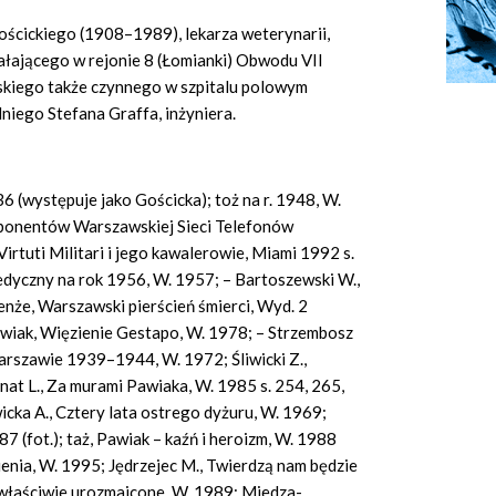
ościckiego (1908–1989), lekarza weterynarii,
ziałającego w rejonie 8 (Łomianki) Obwodu
VII
skiego także czynnego w szpitalu polowym
dniego Stefana
Graffa,
inżyniera.
6 (występuje jako Gościcka); toż na r. 1948, W.
Abonentów Warszawskiej Sieci Telefonów
Virtuti
Militari
i jego kawalerowie, Miami 1992 s.
edyczny na rok 1956, W. 1957; – Bartoszewski W.,
enże, Warszawski pierścień śmierci, Wyd. 2
wiak, Więzienie Gestapo, W. 1978; – Strzembosz
Warszawie 1939–1944, W. 1972; Śliwicki Z.,
nat L., Za murami Pawiaka, W. 1985 s. 254, 265,
icka A., Cztery lata ostrego dyżuru, W. 1969;
 (fot.); taż, Pawiak – kaźń i heroizm, W. 1988
enia, W. 1995; Jędrzejec M., Twierdzą nam będzie
iewłaściwie urozmaicone, W. 1989; Mi
ed
za-