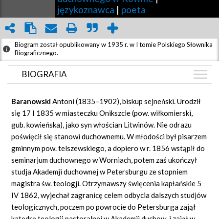
językoznawca
|
poeta
Biogram został opublikowany w 1935 r. w I tomie Polskiego Słownika
Biograficznego.
BIOGRAFIA
BIOGRAFIA
Baranowski
Antoni (1835–1902), biskup sejneński. Urodził
ZDJĘCIA
się 17 I 1835 w miasteczku Onikszcie (pow. wiłkomierski,
(1)
gub. kowieńska), jako syn włościan Litwinów. Nie odrazu
GRAF POWIĄZAŃ
poświęcił się stanowi duchownemu. W młodości był pisarzem
DYSKUSJA
gminnym pow. telszewskiego, a dopiero w r. 1856 wstąpił do
Mapa
seminarjum duchownego w Worniach, potem zaś ukończył
studja Akademji duchownej w Petersburgu ze stopniem
magistra św. teologji. Otrzymawszy święcenia kapłańskie 5
IV 1862, wyjechał zagranicę celem odbycia dalszych studjów
teologicznych, poczem po powrocie do Petersburga zajął
katedrę teologji pastoralnej w Akademji duchow. i zajął w