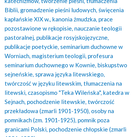
katechizmów,
tworzenie pieśni,
tłumaczenia
Biblii,
gromadzenie pieśni ludowych,
święcenia
kapłańskie XIX w.,
kanonia żmudzka,
prace
pozostawione w rękopisie,
nauczanie teologii
pastoralnej,
publikacje rosyjskojęzyczne,
publikacje poetyckie,
seminarium duchowne w
Worniach,
magisterium teologii,
profesura
seminarium duchownego w Kownie,
biskupstwo
sejneńskie,
sprawa języka litewskiego,
twórczość w języku litewskim,
tłumaczenia na
litewski,
czasopismo "Teka Wileńska",
katedra w
Sejnach,
pochodzenie litewskie,
twórczość
przekładowa (zmarli 1901-1950),
osoby na
pomnikach (zm. 1901-1925),
pomnik poza
granicami Polski,
pochodzenie chłopskie (zmarli