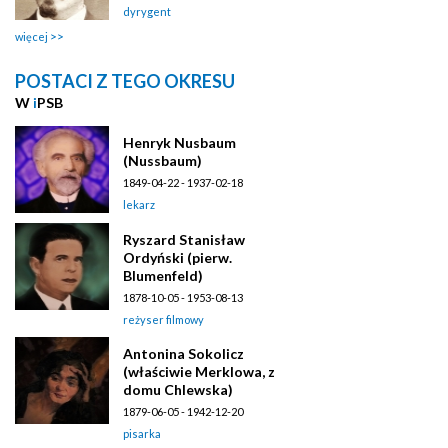
dyrygent
więcej
POSTACI Z TEGO OKRESU
W
i
PSB
Henryk Nusbaum
(Nussbaum)
1849-04-22 - 1937-02-18
lekarz
Ryszard Stanisław
Ordyński (pierw.
Blumenfeld)
1878-10-05 - 1953-08-13
reżyser filmowy
Antonina Sokolicz
(właściwie Merklowa, z
domu Chlewska)
1879-06-05 - 1942-12-20
pisarka