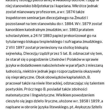
niej stanowisko bibljotekarza i kapelana. Wkrótce jednak
został mianowany profesorem, a w r. 1874 także
inspektorem seminarjum diecezjalnego na Żmudzi i
pozostawał na tem stanowisku do r. 1884. W r. 1879 został
kanonikiem katedralnym żmudzkim, w r. 1883 prałatem
scholastykiem, a 24 IV 1883 papież prekonizował go na
tytularnego biskupa tespieńskiego i sufragana żmudzkiego.
2 VIII 1897 został przeniesiony na stolicę biskupią
sejneńską. Diecezją rządził przez 5 lat. B. odznaczał się tem,
że starał się o pogodzenie Litwinów i Polaków w sprawie
języka w dodatkowem nabożeństwie w parafjach z mieszaną
ludnością, niektóre jednak jego rozporządzenia okazywały
się niepraktyczne. Obok obowiązków kapłańskich, B.
pracował także na niwie literackiej, odznaczając się talentem
poetyckim. Prócz tego B. posiadał także zdolności
matematyczne i lingwistyczne. Wielkiem powodzeniem
cieszyło się jego dzieło liryczne, ułożone w r. 1858 i 1859, a
napisane w obronie języka litewskiego, pt.
Anykszczu Szitelis