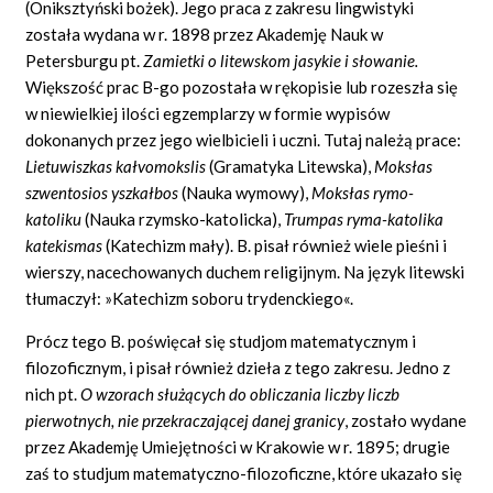
(Oniksztyński bożek). Jego praca z zakresu lingwistyki
została wydana w r. 1898 przez Akademję Nauk w
Petersburgu pt.
Zamietki o litewskom jasykie i słowanie.
Większość prac B-go pozostała w rękopisie lub rozeszła się
w niewielkiej ilości egzemplarzy w formie wypisów
dokonanych przez jego wielbicieli i uczni. Tutaj należą prace:
Lietuwiszkas kałvomokslis
(Gramatyka Litewska),
Moksłas
szwentosios yszkałbos
(Nauka wymowy),
Moksłas rymo-
katoliku
(Nauka rzymsko-katolicka),
Trumpas ryma-katolika
katekismas
(Katechizm mały). B. pisał również wiele pieśni i
wierszy, nacechowanych duchem religijnym. Na język litewski
tłumaczył: »Katechizm soboru trydenckiego«.
Prócz tego B. poświęcał się studjom matematycznym i
filozoficznym, i pisał również dzieła z tego zakresu. Jedno z
nich pt.
O wzorach służących do obliczania liczby liczb
pierwotnych, nie przekraczającej danej granicy
, zostało wydane
przez Akademję Umiejętności w Krakowie w r. 1895; drugie
zaś to studjum matematyczno-filozoficzne, które ukazało się