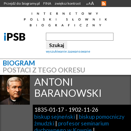
A
Przejdź do: biogramy.pl
FINA
zwiększ kontrast
A
A
wyszukiwanie zaawansowane
BIOGRAM
POSTACI Z TEGO OKRESU
ANTONI
BARANOWSKI
1835-01-17
-
1902-11-26
biskup sejneński
|
biskup pomocniczy
żmudzki
|
profesor seminarium
duchownego w Kownie
|