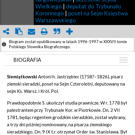
Wielkiego
|
deputat do Trybunału
Koronnego
|
poseł na Sejm Księstwa
Warszawskiego
Biogram został opublikowany w latach 1996-1997 w XXXVII tomie
Polskiego Słownika Biograficznego.
BIOGRAFIA
BIOGRAFIA
Siemiątkowski
Antoni h. Jastrzębiec (1758?–1826), pisarz
GRAF POWIĄZAŃ
ziemski sieradzki, poseł na Sejm Czteroletni, deputowany na
sejm Ks. Warsz. i Król. Pol.
DYSKUSJA
Mapa
Prawdopodobnie S. ukończył studia prawnicze. W r. 1778 był
palestrantem przy Trybunale Kor. w Piotrkowie. Dn. 2 VII
1781, będąc regentem grodzkim sieradzkim, został wybrany,
a trzy dni później nominowany, na pisarza ziemskiego
sieradzkiego. Dn. 9 IX t.r. otrzymał Order św. Stanisława. Był