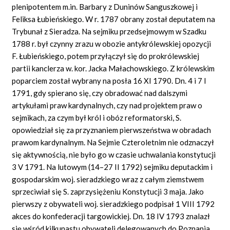
plenipotentem m.in. Barbary z Duninów Sanguszkowej i
Feliksa Łubieńskiego. W r. 1787 obrany został deputatem na
Trybunał z Sieradza. Na sejmiku przedsejmowym w Szadku
1788 r. był czynny zrazu w obozie antykrólewskiej opozycji
F. Łubieńskiego, potem przyłączył się do prokrólewskiej
partii kanclerza w. kor. Jacka Małachowskiego. Z królewskim
poparciem został wybrany na posła 16 XI 1790. Dn. 4 i 7 I
1791, gdy spierano się, czy obradować nad dalszymi
artykułami praw kardynalnych, czy nad projektem praw o
sejmikach, za czym był król i obóz reformatorski, S.
opowiedział się za przyznaniem pierwszeństwa w obradach
prawom kardynalnym. Na Sejmie Czteroletnim nie odznaczył
się aktywnością, nie było go w czasie uchwalania konstytucji
3 V 1791. Na lutowym (14–27 II 1792) sejmiku deputackim i
gospodarskim woj. sieradzkiego wraz z całym ziemstwem
sprzeciwiał się S. zaprzysiężeniu Konstytucji 3 maja. Jako
pierwszy z obywateli woj. sieradzkiego podpisał 1 VIII 1792
akces do konfederacji targowickiej. Dn. 18 IV 1793 znalazł
się wśród kilkunastu obywateli delegowanych do Poznania