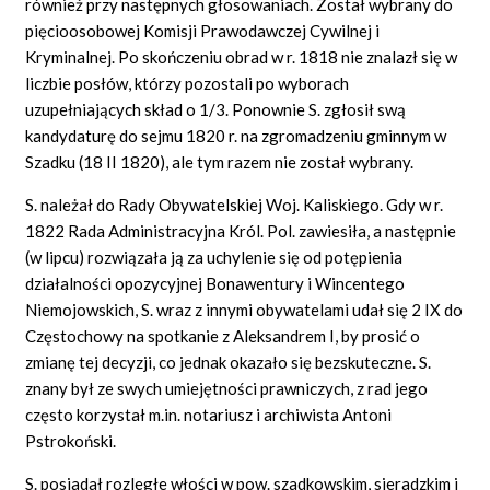
również przy następnych głosowaniach. Został wybrany do
pięcioosobowej Komisji Prawodawczej Cywilnej i
Kryminalnej. Po skończeniu obrad w r. 1818 nie znalazł się w
liczbie posłów, którzy pozostali po wyborach
uzupełniających skład o 1/3. Ponownie S. zgłosił swą
kandydaturę do sejmu 1820 r. na zgromadzeniu gminnym w
Szadku (18 II 1820), ale tym razem nie został wybrany.
S. należał do Rady Obywatelskiej Woj. Kaliskiego. Gdy w r.
1822 Rada Administracyjna Król. Pol. zawiesiła, a następnie
(w lipcu) rozwiązała ją za uchylenie się od potępienia
działalności opozycyjnej Bonawentury i Wincentego
Niemojowskich, S. wraz z innymi obywatelami udał się 2 IX do
Częstochowy na spotkanie z Aleksandrem I, by prosić o
zmianę tej decyzji, co jednak okazało się bezskuteczne. S.
znany był ze swych umiejętności prawniczych, z rad jego
często korzystał m.in. notariusz i archiwista Antoni
Pstrokoński.
S. posiadał rozległe włości w pow. szadkowskim, sieradzkim i