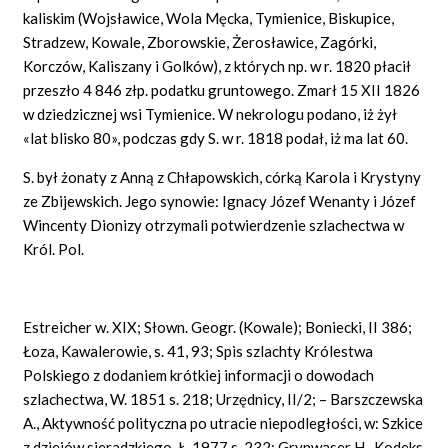
kaliskim (Wojsławice, Wola Męcka, Tymienice, Biskupice,
Stradzew, Kowale, Zborowskie, Żerosławice, Zagórki,
Korczów, Kaliszany i Golków), z których np. w r. 1820 płacił
przeszło 4 846 złp. podatku gruntowego. Zmarł 15 XII 1826
w dziedzicznej wsi Tymienice. W nekrologu podano, iż żył
«lat blisko 80», podczas gdy S. w r. 1818 podał, iż ma lat 60.
S. był żonaty z Anną z Chłapowskich, córką Karola i Krystyny
ze Zbijewskich. Jego synowie: Ignacy Józef Wenanty i Józef
Wincenty Dionizy otrzymali potwierdzenie szlachectwa w
Król. Pol.
Estreicher w. XIX; Słown. Geogr. (Kowale); Boniecki, II 386;
Łoza, Kawalerowie, s. 41, 93; Spis szlachty Królestwa
Polskiego z dodaniem krótkiej informacji o dowodach
szlachectwa, W. 1851 s. 218; Urzędnicy, II/2; – Barszczewska
A., Aktywność polityczna po utracie niepodległości, w: Szkice
z dziejów sieradzkiego, Ł. 1977 s. 232; Grynwaser H., Kodeks