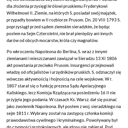
dla złożenia przysięgi królowi pruskiemu Fryderykowi
Wilhelmowi II. Ziemie, na których S. posiadał swój majątek,
przypadły bowiem w II rozbiorze Prusom. Dn. 20 VIII 1793 S.
poprzysiągł przed sądem ziemskim sieradzkim, że będąc
posłem na Sejm Czteroletni, nie brał pieniędzy ani innych
darów od obcych mocarstw, króla czy magnatów.
Po wkroczeniu Napoleona do Berlina, S. wraz z innymi
ziemianami i mieszczanami zawiązał w Sieradzu 13 XI 1806
akt powstania przeciwko Prusom. Insurgenci przejmowali
władzę od oficjalistów i urzędników pruskich. S. odznaczył się
wówczas aktywnością i hojnością na cele wojskowe. W r.
1807 starał się o funkcję prezesa Sądu Apelacyjnego
Kaliskiego, lecz Komisja Rządząca na posiedzeniu 16 II nie
przyjęła jego podania. W czasach Ks. Warsz. dał się poznać
jako zwolennik Napoleona. Był posłem z woj. sieradzkiego na
sejm 1811 r. Wybrany został na zastępcę członka komisji
prawodawstwa cywilnego i kryminalnego. Powoływany był
do czynności protokolarnych, ale głosu nie zabierał. Pod