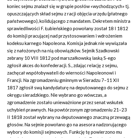
koniec sejmu znalazł się w grupie posłów «wychodzących» tj.
opuszczających skład sejmu z racji objęcia urzędu (płatnego
państwowego), kolidującego z mandatem. Dekretem ministra
sprawiedliwości F. Łubieńskiego powołany został 18 I 1812
do komisji pracującej nad przystosowaniem i wdrożeniem
kodeksu karnego Napoleona. Komisja jednak nie wywiązała
się z nałożonych na nią obowiązków. Sejmik Szadkowski
zebrany 10 VIII 1812 pod marszałkowską laską S-ego
zgłosił akces do konfederacji. S., zdając relację z sejmu,
zachęcał współobywateli do wierności Napoleonowi i
Francji. Na zgromadzeniu gminnym w Sieradzu 7–11 XII
1817 zgłosił swą kandydaturę na deputowanego do sejmu z
okręgu sieradzkiego. Nie wybrano go wówczas, a
zgromadzenie zostało unieważnione przez senat wskutek
uchybień prawnych. Na powtórzonym zgromadzeniu 21–23
II 1818 został wybrany na deputowanego znaczną przewagą
głosów. Na sejmie powołano go na asesora nadzorującego
wybory do komisji sejmowych. Funkcję tę powierzono mu