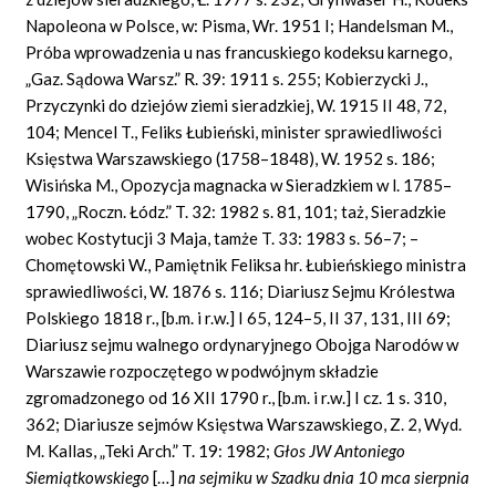
Napoleona w Polsce, w: Pisma, Wr. 1951 I; Handelsman M.,
Próba wprowadzenia u nas francuskiego kodeksu karnego,
„Gaz. Sądowa Warsz.” R. 39: 1911 s. 255; Kobierzycki J.,
Przyczynki do dziejów ziemi sieradzkiej, W. 1915 II 48, 72,
104; Mencel T., Feliks Łubieński, minister sprawiedliwości
Księstwa Warszawskiego (1758–1848), W. 1952 s. 186;
Wisińska M., Opozycja magnacka w Sieradzkiem w l. 1785–
1790, „Roczn. Łódz.” T. 32: 1982 s. 81, 101; taż, Sieradzkie
wobec Kostytucji 3 Maja, tamże T. 33: 1983 s. 56–7; –
Chomętowski W., Pamiętnik Feliksa hr. Łubieńskiego ministra
sprawiedliwości, W. 1876 s. 116; Diariusz Sejmu Królestwa
Polskiego 1818 r., [b.m. i r.w.] I 65, 124–5, II 37, 131, III 69;
Diariusz sejmu walnego ordynaryjnego Obojga Narodów w
Warszawie rozpoczętego w podwójnym składzie
zgromadzonego od 16 XII 1790 r., [b.m. i r.w.] I cz. 1 s. 310,
362; Diariusze sejmów Księstwa Warszawskiego, Z. 2, Wyd.
M. Kallas, „Teki Arch.” T. 19: 1982;
Głos JW Antoniego
Siemiątkowskiego
[…]
na sejmiku w Szadku dnia 10 mca sierpnia