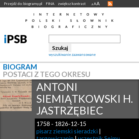
A
Przejdź do: biogramy.pl
FINA
zwiększ kontrast
A
A
wyszukiwanie zaawansowane
BIOGRAM
POSTACI Z TEGO OKRESU
ANTONI
SIEMIĄTKOWSKI H.
JASTRZĘBIEC
1758
-
1826-12-15
pisarz ziemski sieradzki
|
targowiczanin
|
uczestnik Sejmu