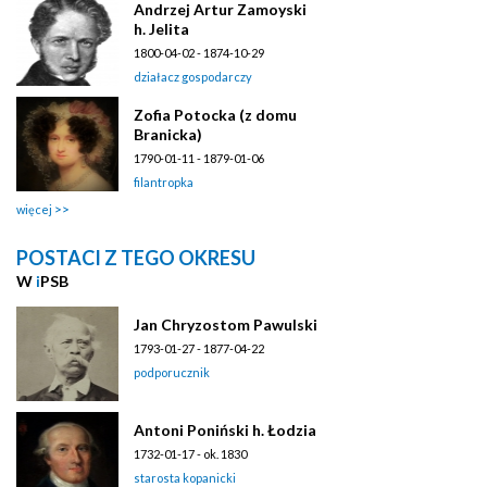
Andrzej Artur Zamoyski
h. Jelita
1800-04-02 - 1874-10-29
działacz gospodarczy
Zofia Potocka (z domu
Branicka)
1790-01-11 - 1879-01-06
filantropka
więcej
POSTACI Z TEGO OKRESU
W
i
PSB
Jan Chryzostom Pawulski
1793-01-27 - 1877-04-22
podporucznik
Antoni Poniński h. Łodzia
1732-01-17 - ok. 1830
starosta kopanicki