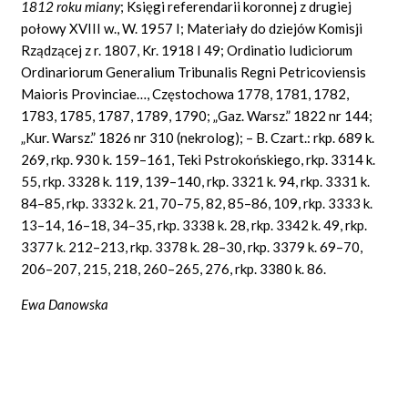
1812 roku miany
;
Księgi referendarii koronnej z drugiej
połowy XVIII w., W. 1957 I; Materiały do dziejów Komisji
Rządzącej z r. 1807, Kr. 1918 I 49; Ordinatio Iudiciorum
Ordinariorum Generalium Tribunalis Regni Petricoviensis
Maioris Provinciae…, Częstochowa 1778, 1781, 1782,
1783, 1785, 1787, 1789, 1790; „Gaz. Warsz.” 1822 nr 144;
„Kur. Warsz.” 1826 nr 310 (nekrolog); – B. Czart.: rkp. 689 k.
269, rkp. 930 k. 159–161, Teki Pstrokońskiego, rkp. 3314 k.
55, rkp. 3328 k. 119, 139–140, rkp. 3321 k. 94, rkp. 3331 k.
84–85, rkp. 3332 k. 21, 70–75, 82, 85–86, 109, rkp. 3333 k.
13–14, 16–18, 34–35, rkp. 3338 k. 28, rkp. 3342 k. 49, rkp.
3377 k. 212–213, rkp. 3378 k. 28–30, rkp. 3379 k. 69–70,
206–207, 215, 218, 260–265, 276, rkp. 3380 k. 86.
Ewa Danowska