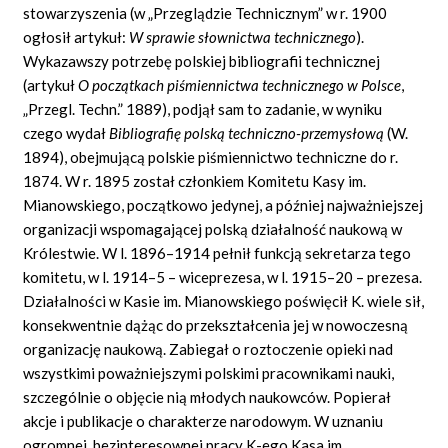
stowarzyszenia (w „Przeglądzie Technicznym” w r. 1900
ogłosił artykuł:
W sprawie słownictwa technicznego
).
Wykazawszy potrzebę polskiej bibliografii technicznej
(artykuł
O początkach piśmiennictwa technicznego w Polsce
,
„Przegl. Techn.” 1889), podjął sam to zadanie, w wyniku
czego wydał
Bibliografię polską techniczno-przemysłową
(W.
1894), obejmującą polskie piśmiennictwo techniczne do r.
1874. W r. 1895 został członkiem Komitetu Kasy im.
Mianowskiego, początkowo jedynej, a później najważniejszej
organizacji wspomagającej polską działalność naukową w
Królestwie. W l. 1896–1914 pełnił funkcją sekretarza tego
komitetu, w l. 1914–5 – wiceprezesa, w l. 1915–20 – prezesa.
Działalności w Kasie im. Mianowskiego poświęcił K. wiele sił,
konsekwentnie dążąc do przekształcenia jej w nowoczesną
organizację naukową. Zabiegał o roztoczenie opieki nad
wszystkimi poważniejszymi polskimi pracownikami nauki,
szczególnie o objęcie nią młodych naukowców. Popierał
akcje i publikacje o charakterze narodowym. W uznaniu
ogromnej, bezinteresownej pracy K-ego Kasa im.