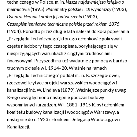
technicznego w Polsce,
m.
in.
Nasza najdawniejsza książka o
miernictwie
(1895),
Planimetry polskie i ich wynalazcy
(1903),
Dyoptra Herona i próba jej odtworzenia
(1903),
Czasopiśmiennictwo techniczne polskie przed rokiem 1875
(1904). Ponadto przez długie lata należał do koła popierania
„Przeglądu Technicznego”, którego członkowie pokrywali
częste niedobory tego czasopisma, borykającego się w
niesprzyjających warunkach z ciągłymi trudnościami
finansowymi. Przyszedł mu też wydatnie z pomocą w bardzo
trudnym okresie w l. 1914–20. Właśnie na łamach
„Przeglądu Technicznego” poddał m. in. K. szczegółowej,
rzeczowej krytyce projekt warszawskich wodociągów i
kanalizacji inż. W. Lindleya (1879). Ważniejsze punkty uwag
K-ego uwzględniono następnie podczas budowy
wspomnianych urządzeń. W l. 1881–1915 K. był członkiem
komitetu budowy kanalizacji i wodociągów Warszawy, a
następnie do r. 1923 członkiem Delegacji Wodociągów i
Kanalizacji.