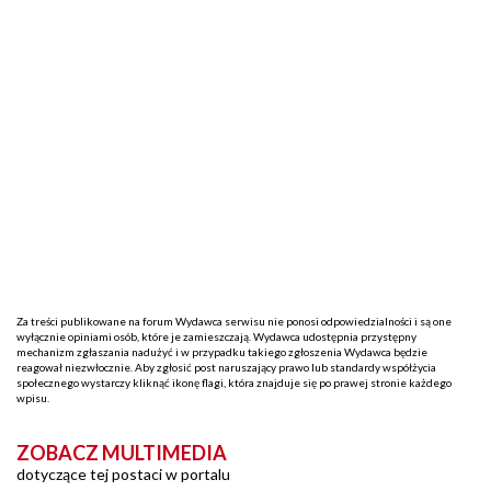
Za treści publikowane na forum Wydawca serwisu nie ponosi odpowiedzialności i są one
wyłącznie opiniami osób, które je zamieszczają. Wydawca udostępnia przystępny
mechanizm zgłaszania nadużyć i w przypadku takiego zgłoszenia Wydawca będzie
reagował niezwłocznie. Aby zgłosić post naruszający prawo lub standardy współżycia
społecznego wystarczy kliknąć ikonę flagi, która znajduje się po prawej stronie każdego
wpisu.
ZOBACZ MULTIMEDIA
dotyczące tej postaci w portalu