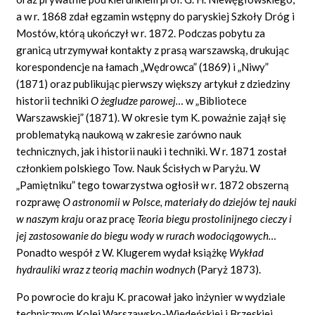
a w r. 1868 zdał egzamin wstępny do paryskiej Szkoły Dróg i
Mostów, którą ukończył w r. 1872. Podczas pobytu za
granicą utrzymywał kontakty z prasą warszawską, drukując
korespondencje na łamach „Wędrowca” (1869) i „Niwy”
(1871) oraz publikując pierwszy większy artykuł z dziedziny
historii techniki
O żegludze parowej…
w „Bibliotece
Warszawskiej” (1871). W okresie tym K. poważnie zajął się
problematyką naukową w zakresie zarówno nauk
technicznych, jak i historii nauki i techniki. W r. 1871 został
członkiem polskiego Tow. Nauk Ścisłych w Paryżu. W
„Pamiętniku” tego towarzystwa ogłosił w r. 1872 obszerną
rozprawę
O astronomii w Polsce, materiały do dziejów tej nauki
w naszym kraju
oraz pracę
Teoria biegu prostolinijnego cieczy i
jej zastosowanie do biegu wody w rurach wodociągowych…
Ponadto wespół z W. Klugerem wydał książkę
Wykład
hydrauliki wraz z teorią machin wodnych
(Paryż 1873).
Po powrocie do kraju K. pracował jako inżynier w wydziale
technicznym Kolei Warszawsko-Wiedeńskiej i Brzeskiej