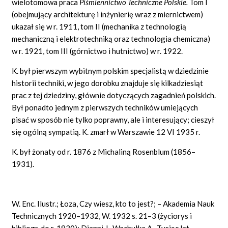
wielotomowa praca
Piśmiennictwo Techniczne Polskie.
Tom I
(obejmujący architekturę i inżynierię wraz z miernictwem)
ukazał się w r. 1911, tom II (mechanika z technologią
mechaniczną i elektrotechniką oraz technologia chemiczna)
w r. 1921, tom III (górnictwo i hutnictwo) w r. 1922.
K. był pierwszym wybitnym polskim specjalistą w dziedzinie
historii techniki, w jego dorobku znajduje się kilkadziesiąt
prac z tej dziedziny, głównie dotyczących zagadnień polskich.
Był ponadto jednym z pierwszych techników umiejących
pisać w sposób nie tylko poprawny, ale i interesujący; cieszył
się ogólną sympatią. K. zmarł w Warszawie 12 VI 1935 r.
K. był żonaty od r. 1876 z Michaliną Rosenblum (1856–
1931).
W. Enc. Ilustr.; Łoza, Czy wiesz, kto to jest?; – Akademia Nauk
Technicznych 1920–1932, W. 1932 s. 21–3 (życiorys i
bibliogr. do r. 1930); Dianni J., Wachułka A., Tysiąc lat