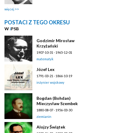
więcej
POSTACI Z TEGO OKRESU
W
i
PSB
Godzimir Mirosław
Krzyżański
1907-10-31 - 1965-12-01
matematyk
Józef Lex
1791-03-21 - 1866-10-19
inżynier wojskowy
Bogdan (Bohdan)
Mieczysław Szembek
1880-08-07 - 1956-03-30
ziemianin
Alojzy Świątek