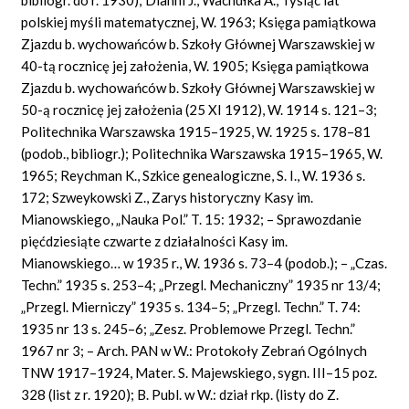
polskiej myśli matematycznej, W. 1963; Księga pamiątkowa
Zjazdu b. wychowańców b. Szkoły Głównej Warszawskiej w
40-tą rocznicę jej założenia, W. 1905; Księga pamiątkowa
Zjazdu b. wychowańców b. Szkoły Głównej Warszawskiej w
50-ą rocznicę jej założenia (25 XI 1912), W. 1914 s. 121–3;
Politechnika Warszawska 1915–1925, W. 1925 s. 178–81
(podob., bibliogr.); Politechnika Warszawska 1915–1965, W.
1965; Reychman K., Szkice genealogiczne, S. I., W. 1936 s.
172; Szweykowski Z., Zarys historyczny Kasy im.
Mianowskiego, „Nauka Pol.” T. 15: 1932; – Sprawozdanie
pięćdziesiąte czwarte z działalności Kasy im.
Mianowskiego… w 1935 r., W. 1936 s. 73–4 (podob.); – „Czas.
Techn.” 1935 s. 253–4; „Przegl. Mechaniczny” 1935 nr 13/4;
„Przegl. Mierniczy” 1935 s. 134–5; „Przegl. Techn.” T. 74:
1935 nr 13 s. 245–6; „Zesz. Problemowe Przegl. Techn.”
1967 nr 3; – Arch. PAN w W.: Protokoły Zebrań Ogólnych
TNW 1917–1924, Mater. S. Majewskiego, sygn. III–15 poz.
328 (list z r. 1920); B. Publ. w W.: dział rkp. (listy do Z.