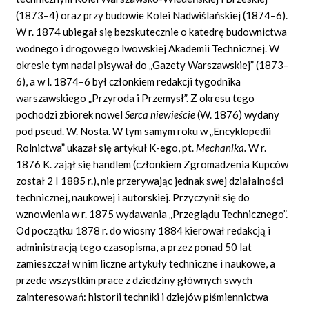
(1873–4) oraz przy budowie Kolei Nadwiślańskiej (1874–6).
W r. 1874 ubiegał się bezskutecznie o katedrę budownictwa
wodnego i drogowego lwowskiej Akademii Technicznej. W
okresie tym nadal pisywał do „Gazety Warszawskiej” (1873–
6), a w l. 1874–6 był członkiem redakcji tygodnika
warszawskiego „Przyroda i Przemysł”. Z okresu tego
pochodzi zbiorek nowel
Serca niewieście
(W. 1876) wydany
pod pseud. W. Nosta. W tym samym roku w „Encyklopedii
Rolnictwa” ukazał się artykuł K-ego, pt.
Mechanika.
W r.
1876 K. zajął się handlem (członkiem Zgromadzenia Kupców
został 2 I 1885 r.), nie przerywając jednak swej działalności
technicznej, naukowej i autorskiej. Przyczynił się do
wznowienia w r. 1875 wydawania „Przeglądu Technicznego”.
Od początku 1878 r. do wiosny 1884 kierował redakcją i
administracją tego czasopisma, a przez ponad 50 lat
zamieszczał w nim liczne artykuły techniczne i naukowe, a
przede wszystkim prace z dziedziny głównych swych
zainteresowań: historii techniki i dziejów piśmiennictwa