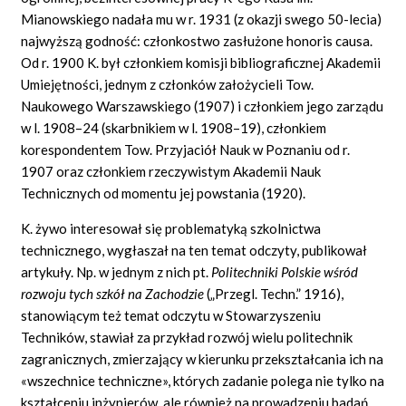
Mianowskiego nadała mu w r. 1931 (z okazji swego 50-lecia)
najwyższą godność: członkostwo zasłużone honoris causa.
Od r. 1900 K. był członkiem komisji bibliograficznej Akademii
Umiejętności, jednym z członków założycieli Tow.
Naukowego Warszawskiego (1907) i członkiem jego zarządu
w l. 1908–24 (skarbnikiem w l. 1908–19), członkiem
korespondentem Tow. Przyjaciół Nauk w Poznaniu od r.
1907 oraz członkiem rzeczywistym Akademii Nauk
Technicznych od momentu jej powstania (1920).
K. żywo interesował się problematyką szkolnictwa
technicznego, wygłaszał na ten temat odczyty, publikował
artykuły. Np. w jednym z nich pt.
Politechniki Polskie wśród
rozwoju tych szkół na Zachodzie
(„Przegl. Techn.” 1916),
stanowiącym też temat odczytu w Stowarzyszeniu
Techników, stawiał za przykład rozwój wielu politechnik
zagranicznych, zmierzający w kierunku przekształcania ich na
«wszechnice techniczne», których zadanie polega nie tylko na
kształceniu inżynierów, ale również na prowadzeniu badań