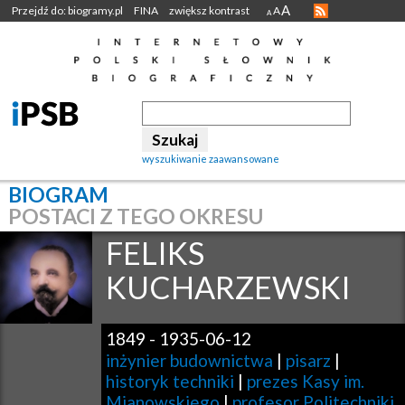
A
Przejdź do: biogramy.pl
FINA
zwiększ kontrast
A
A
wyszukiwanie zaawansowane
BIOGRAM
POSTACI Z TEGO OKRESU
FELIKS
KUCHARZEWSKI
1849
-
1935-06-12
inżynier budownictwa
|
pisarz
|
historyk techniki
|
prezes Kasy im.
Mianowskiego
|
profesor Politechniki