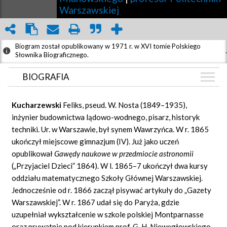
Warszawskiej
Biogram został opublikowany w 1971 r. w XVI tomie Polskiego
.
Słownika Biograficznego.
BIOGRAFIA
BIOGRAFIA
Kucharzewski
Feliks, pseud. W. Nosta (1849–1935),
ZDJĘCIA
inżynier budownictwa lądowo-wodnego, pisarz, historyk
(6)
techniki. Ur. w Warszawie, był synem Wawrzyńca. W r. 1865
GRAF POWIĄZAŃ
ukończył miejscowe gimnazjum (IV). Już jako uczeń
DYSKUSJA
opublikował
Gawędy naukowe w przedmiocie astronomii
Mapa
(„Przyjaciel Dzieci” 1864). W l. 1865–7 ukończył dwa kursy
oddziału matematycznego Szkoły Głównej Warszawskiej.
Jednocześnie od r. 1866 zaczął pisywać artykuły do „Gazety
Warszawskiej”. W r. 1867 udał się do Paryża, gdzie
uzupełniał wykształcenie w szkole polskiej Montparnasse
oraz prywatnie pod kierunkiem prof.
G.
H. Niewęgłowskiego,