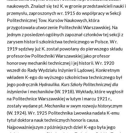
naukowych. Znalazł się też K. w gronie przedstawicieli nauki i
przemysłu, zaproszonych w r. 1915 do współpracy w Sekcji
Politechnicznej Tow. Kursów Naukowych, która
przygotowała utworzenie Politechniki Warszawskiej. Na
jednym z posiedzeń ogólnych zapoznał członków tej sekcji z
zarysem historii szkolnictwa technicznego w Polsce. W r.
1919 sędziwy już K. został powołany do pierwszego składu
profesorów Politechniki Warszawskiej jako profesor
honorowy mechaniki technicznej i jej historii. W r. 1920
wszedł do Rady Wydziału Inżynierii Lądowej. Konkretnym
wkładem K-ego do wyższego szkolnictwa technicznego był
jego podręcznik
Hydraulika. Kurs Szkoły Politechnicznej dla
inżynierów i mechaników
(W. 1918). Wykłady, które wygłosił
na Politechnice Warszawskiej w lutym i marcu 1921 r.,
zostały wydane pt.
Mechanika w swym rozwoju historycznym
(W. 1924). W r. 1925 Politechnika Lwowska nadała K-emu
tytuł doktora nauk technicznych honoris causa.
Najpoważniejszym z późniejszych dzieł K-ego była jego