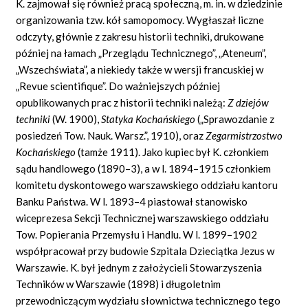
K. zajmował się również pracą społeczną, m. in. w dziedzinie
organizowania tzw. kół samopomocy. Wygłaszał liczne
odczyty, głównie z zakresu historii techniki, drukowane
później na łamach „Przeglądu Technicznego”, „Ateneum”,
„Wszechświata”, a niekiedy także w wersji francuskiej w
„Revue
scientifique”.
Do ważniejszych później
opublikowanych prac z historii techniki należą:
Z dziejów
techniki
(W. 1900),
Statyka Kochańskiego
(„Sprawozdanie z
posiedzeń Tow. Nauk. Warsz.”, 1910), oraz
Zegarmistrzostwo
Kochańskiego
(tamże 1911). Jako kupiec był K. członkiem
sądu handlowego (1890–3), a w l. 1894–1915 członkiem
komitetu dyskontowego warszawskiego oddziału kantoru
Banku Państwa. W l. 1893–4 piastował stanowisko
wiceprezesa Sekcji Technicznej warszawskiego oddziału
Tow. Popierania Przemysłu i Handlu. W l. 1899–1902
współpracował przy budowie Szpitala Dzieciątka Jezus w
Warszawie. K. był jednym z założycieli Stowarzyszenia
Techników w Warszawie (1898) i długoletnim
przewodniczącym wydziału słownictwa technicznego tego