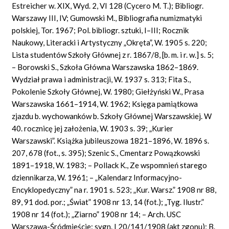
Estreicher w. XIX, Wyd. 2, VI 128 (Cycero M. T.); Bibliogr.
Warszawy III, IV; Gumowski M., Bibliografia numizmatyki
polskiej, Tor. 1967; Pol. bibliogr. sztuki, I–III; Rocznik
Naukowy, Literacki i Artystyczny „Okręta”, W. 1905 s. 220;
Lista studentów Szkoły Głównej z r. 1867/8, [b. m. i r. w.] s. 5;
– Borowski S., Szkoła Główna Warszawska 1862–1869.
Wydział prawa i administracji, W. 1937 s. 313; Fita S.,
Pokolenie Szkoły Głównej, W. 1980; Giełżyński W., Prasa
Warszawska 1661–1914, W. 1962; Księga pamiątkowa
zjazdu b. wychowanków b. Szkoły Głównej Warszawskiej. W
40. rocznicę jej założenia, W. 1903 s. 39; „Kurier
Warszawski”. Książka jubileuszowa 1821–1896, W. 1896 s.
207, 678 (fot., s. 395); Szenic S., Cmentarz Powązkowski
1891–1918, W. 1983; – Pollack K., Ze wspomnień starego
dziennikarza, W. 1961; – „Kalendarz Informacyjno-
Encyklopedyczny” na r. 1901 s. 523; „Kur. Warsz.” 1908 nr 88,
89, 91 dod. por.; „Świat” 1908 nr 13, 14 (fot.); „Tyg. Ilustr.”
1908 nr 14 (fot.); „Ziarno” 1908 nr 14; – Arch. USC
Warszawa-Śródmieście: sygn. I 20/141/1908 (akt zgonu); B.