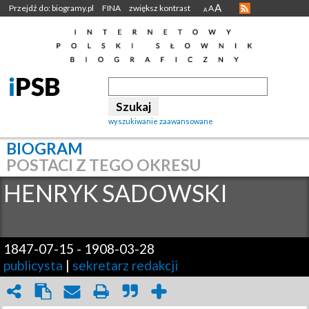
A
Przejdź do: biogramy.pl
FINA
zwiększ kontrast
A
A
wyszukiwanie zaawansowane
BIOGRAM
POSTACI Z TEGO OKRESU
HENRYK
SADOWSKI
1847-07-15
-
1908-03-28
publicysta
|
sekretarz redakcji