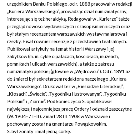
urzędnikiem Banku Polskiego, od r. 1888 pracował w redakcji
„Kuriera Warszawskiego”, prowadząc dział numizmatyczny,
interesując się też heraldyką. Redagował w „Kurierze” także
przegląd nowości wydawniczych i czasopiśmienniczych oraz
był stałym recenzentem warszawskich wystaw malarstwa i
rzeźby. Pisał również recenzje z przedstawień teatralnych.
Publikował artykuły na temat historii Warszawy i jej
zabytków (m. in. cykle o pałacach, kościołach, muzeach,
pomnikach i ulicach warszawskich), a także z zakresu
numizmatyki polskiej (głównie w „Wędrowcu”). Od r. 1891 aż
do śmierci był sekretarzem redaktora naczelnego „Kuriera
Warszawskiego”. Drukował też w „Biesiadzie Literackiej”,
„Kłosach”, „Świecie”, „Tygodniku Ilustrowanym”, „Tygodniku
Polskim” i „Ziarnie”. Pod koniec życia S. opublikował
największą i najcenniejszą pracę Ordery i odznaki zaszczytne
(W. 1904–7 I–II). Zmarł 28 III 1908 w Warszawie i
pochowany został na cmentarzu Powązkowskim.
S. był żonaty i miał jedną córkę.