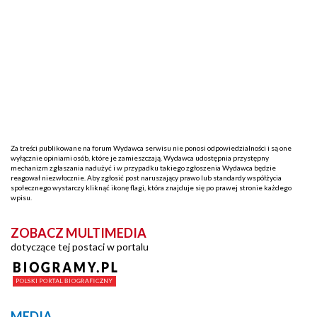
Za treści publikowane na forum Wydawca serwisu nie ponosi odpowiedzialności i są one
wyłącznie opiniami osób, które je zamieszczają. Wydawca udostępnia przystępny
mechanizm zgłaszania nadużyć i w przypadku takiego zgłoszenia Wydawca będzie
reagował niezwłocznie. Aby zgłosić post naruszający prawo lub standardy współżycia
społecznego wystarczy kliknąć ikonę flagi, która znajduje się po prawej stronie każdego
wpisu.
ZOBACZ MULTIMEDIA
dotyczące tej postaci w portalu
MEDIA