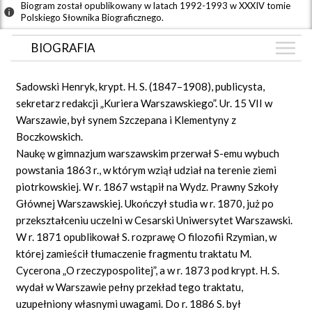
Biogram został opublikowany w latach 1992-1993 w XXXIV tomie
Polskiego Słownika Biograficznego.
BIOGRAFIA
BIOGRAFIA
Sadowski Henryk, krypt. H. S. (1847–1908), publicysta,
GRAF POWIĄZAŃ
sekretarz redakcji „Kuriera Warszawskiego”. Ur. 15 VII w
Warszawie, był synem Szczepana i Klementyny z
DYSKUSJA
Boczkowskich.
Mapa
Naukę w gimnazjum warszawskim przerwał S-emu wybuch
powstania 1863 r., w którym wziął udział na terenie ziemi
piotrkowskiej. W r. 1867 wstąpił na Wydz. Prawny Szkoły
Głównej Warszawskiej. Ukończył studia w r. 1870, już po
przekształceniu uczelni w Cesarski Uniwersytet Warszawski.
W r. 1871 opublikował S. rozprawę O filozofii Rzymian, w
której zamieścił tłumaczenie fragmentu traktatu M.
Cycerona „O rzeczypospolitej”, a w r. 1873 pod krypt. H. S.
wydał w Warszawie pełny przekład tego traktatu,
uzupełniony własnymi uwagami. Do r. 1886 S. był