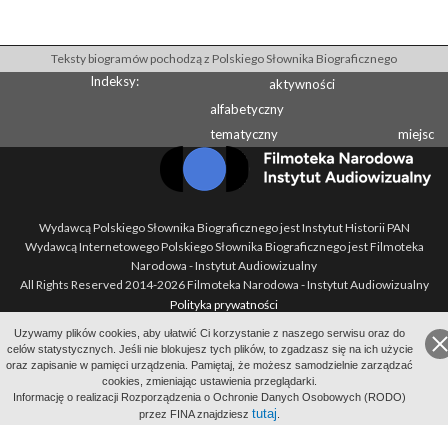
Teksty biogramów pochodzą z Polskiego Słownika Biograficznego
Indeksy:
aktywności
alfabetyczny
tematyczny
miejsc
Wydawcą Polskiego Słownika Biograficznego jest Instytut Historii PAN
Wydawcą Internetowego Polskiego Słownika Biograficznego jest Filmoteka
Narodowa - Instytut Audiowizualny
All Rights Reserved 2014-
2026
Filmoteka Narodowa - Instytut Audiowizualny
Polityka prywatności
Informacje o projekcie
Uzywamy plików cookies, aby ułatwić Ci korzystanie z naszego serwisu oraz do
Kontakt
celów statystycznych. Jeśli nie blokujesz tych plików, to zgadzasz się na ich użycie
oraz zapisanie w pamięci urządzenia. Pamiętaj, że możesz samodzielnie zarządzać
Regulamin
cookies, zmieniając ustawienia przeglądarki.
Mapa strony
Informację o realizacji Rozporządzenia o Ochronie Danych Osobowych (RODO)
BIP
tutaj
przez FINA znajdziesz
.
Wersja: 1.2.0