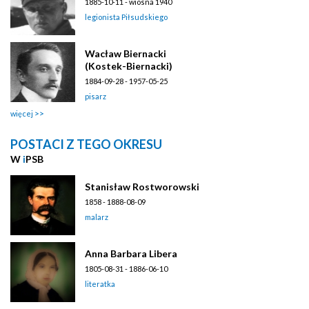
1885-10-11 - wiosna 1940
legionista Piłsudskiego
Wacław Biernacki
(Kostek-Biernacki)
1884-09-28 - 1957-05-25
pisarz
więcej
POSTACI Z TEGO OKRESU
W
i
PSB
Stanisław Rostworowski
1858 - 1888-08-09
malarz
Anna Barbara Libera
1805-08-31 - 1886-06-10
literatka