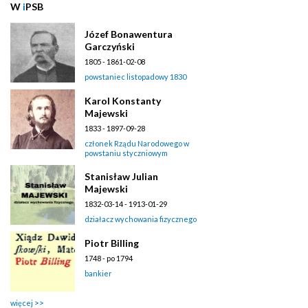
W
i
PSB
Józef Bonawentura
Garczyński
1805 - 1861-02-08
powstaniec listopadowy 1830
Karol Konstanty
Majewski
1833 - 1897-09-28
członek Rządu Narodowego w
powstaniu styczniowym
Stanisław Julian
Majewski
1832-03-14 - 1913-01-29
działacz wychowania fizycznego
Piotr Billing
1748 - po 1794
bankier
więcej