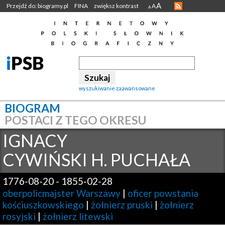
A
Przejdź do: biogramy.pl
FINA
zwiększ kontrast
A
A
wyszukiwanie zaawansowane
BIOGRAM
POSTACI Z TEGO OKRESU
IGNACY
CYWIŃSKI H. PUCHAŁA
1776-08-20
-
1855-02-28
oberpolicmajster Warszawy
|
oficer powstania
kościuszkowskiego
|
żołnierz pruski
|
żołnierz
rosyjski
|
żołnierz litewski