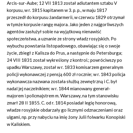
Arcis-sur-Aube; 12 VII 1813 został adiutantem sztabu V
korpusu, w r. 1815 kapitanem w 3. p. p., w maju 1817
przeszedł do korpusu żandarmerii, w czerwcu 1829 otrzymał
w tymże korpusie rangę majora. Jako jeden z najgorliwszych
agentów zasłużył sobie na wyjątkową nienawiść
społeczeństwa, a uznanie ze strony władz rosyjskich. Po
wybuchu powstania listopadowego, obawiając się o swoje
życie, zbiegł z Kalisza do Prus, a następnie do Petersburga;
24 VIII 1831 został wykreślony z kontrol.; powróciwszy po
upadku Warszawy, został w r. 1833 komisarzem generalnym
policji wykonawczej z pensją 600 zł rocznie; w r. 1843 policja
wykonawcza nazwana została służbą zewnętrzną i C. był
nadal jej naczelnikiem; w r. 1844 mianowany generał-
majorem i policmajstrem m. Warszawy, na tym stanowisku
zmarł 28 II 1855. C. od r. 1814 posiadał legię honorową,
władze rosyjskie obdarzały go licznymi odznaczeniami oraz
ulgami, np. przy nabyciu na imię żony Julii folwarku Konopiski
w Kaliskiem.