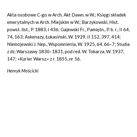
Akta osobowe C-go w Arch. Akt Dawn. w W.; Księgi składek
emerytalnych w Arch. Miejskim w W.; Barzykowski, Hist.
powst. list., P. 1883, I 436; Gajewski Fr., Pamiętn., P. b. r., II 64,
74, 163; Askenazy, Łukasiński, W. 1929, II 152, 397, 414;
Niemojewski J. Nep., Wspomnienia, W. 1925, 64, 66–7; Studia
z dz. Warszawy 1830–1831, pod red. W. Tokarza, W. 1937,
147; »Kurier Warsz.« z r. 1855, nr 56.
Henryk Mościcki