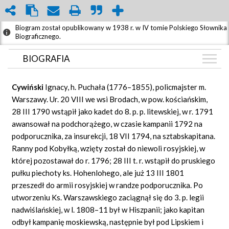
Biogram został opublikowany w 1938 r. w IV tomie Polskiego Słownika
Biograficznego.
BIOGRAFIA
BIOGRAFIA
Cywiński
Ignacy, h. Puchała (1776–1855), policmajster m.
GRAF POWIĄZAŃ
Warszawy. Ur. 20 VIII we wsi Brodach, w pow. kościańskim,
28 III 1790 wstąpił jako kadet do 8. p. p. litewskiej, w r. 1791
DYSKUSJA
awansował na podchorążego, w czasie kampanii 1792 na
Mapa
podporucznika, za insurekcji, 18 VII 1794, na sztabskapitana.
Ranny pod Kobyłką, wzięty został do niewoli rosyjskiej, w
której pozostawał do r. 1796; 28 III t. r. wstąpił do pruskiego
pułku piechoty ks. Hohenlohego, ale już 13 III 1801
przeszedł do armii rosyjskiej w randze podporucznika. Po
utworzeniu Ks. Warszawskiego zaciągnął się do 3. p. legii
nadwiślańskiej, w l. 1808–11 był w Hiszpanii; jako kapitan
odbył kampanię moskiewską, następnie był pod Lipskiem i