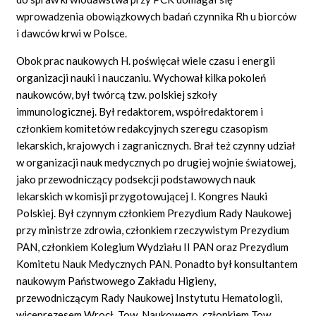
wprowadzenia obowiązkowych badań czynnika Rh u biorców
i dawców krwi w Polsce.
Obok prac naukowych H. poświęcał wiele czasu i energii
organizacji nauki i nauczaniu. Wychował kilka pokoleń
naukowców, był twórcą tzw. polskiej szkoły
immunologicznej. Był redaktorem, współredaktorem i
członkiem komitetów redakcyjnych szeregu czasopism
lekarskich, krajowych i zagranicznych. Brał też czynny udział
w organizacji nauk medycznych po drugiej wojnie światowej,
jako przewodniczący podsekcji podstawowych nauk
lekarskich w komisji przygotowującej I. Kongres Nauki
Polskiej. Był czynnym członkiem Prezydium Rady Naukowej
przy ministrze zdrowia, członkiem rzeczywistym Prezydium
PAN, członkiem Kolegium Wydziału II PAN oraz Prezydium
Komitetu Nauk Medycznych PAN. Ponadto był konsultantem
naukowym Państwowego Zakładu Higieny,
przewodniczącym Rady Naukowej Instytutu Hematologii,
wiceprezesem Wrocł. Tow. Naukowego, członkiem Tow.