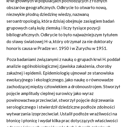
krwi głównych w populacjach pochodzących z różnych
obszarów geograficznych. Odkrycie to otwarło nową,
niezwykle płodną dziedzinę wiedzy, nazwaną
seroantropologią, która dzisiaj obejmuje zasięgiem badań
grupowych całą kulę ziemską i liczy tysiące pozycji
bibliograficznych. Odkrycie to było najważniejszym tytułem
do sławy światowej H-a, który otrzymał za nie doktoraty
honoris causa w Pradze w r. 1950 i w Zurychu w 1951.
Poza badaniami związanymi z nauką o grupach krwi H. poddał
analizie ogólnobiologicznej zjawiska zakażenia, choroby
zakaźnej i epidemii. Epidemiologię ujmował ze stanowiska
ewolucyjnego i ekologicznego, jako naukę o równowadze
zachodzącej między człowiekiem a drobnoustrojem. Stworzył
pojęcie amplitudy cieplnej surowicy jako wyraz
powinowactwa przeciwciał, stworzył pojęcie dojrzewania
serologicznego i stwierdził dziedziczne podłoże zdolności
wytwarzania izoprzeciwciał. Ustalił podłoże wrażliwości na
błonicę i płonicę i wydał kilka prac dotyczących właściwości