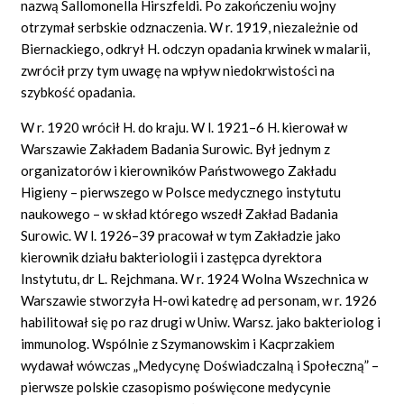
nazwą Sallomonella Hirszfeldi. Po zakończeniu wojny
otrzymał serbskie odznaczenia. W r. 1919, niezależnie od
Biernackiego, odkrył H. odczyn opadania krwinek w malarii,
zwrócił przy tym uwagę na wpływ niedokrwistości na
szybkość opadania.
W r. 1920 wrócił H. do kraju. W l. 1921–6 H. kierował w
Warszawie Zakładem Badania Surowic. Był jednym z
organizatorów i kierowników Państwowego Zakładu
Higieny – pierwszego w Polsce medycznego instytutu
naukowego – w skład którego wszedł Zakład Badania
Surowic. W l. 1926–39 pracował w tym Zakładzie jako
kierownik działu bakteriologii i zastępca dyrektora
Instytutu, dr L. Rejchmana. W r. 1924 Wolna Wszechnica w
Warszawie stworzyła H-owi katedrę ad personam, w r. 1926
habilitował się po raz drugi w Uniw. Warsz. jako bakteriolog i
immunolog. Wspólnie z Szymanowskim i Kacprzakiem
wydawał wówczas „Medycynę Doświadczalną i Społeczną” –
pierwsze polskie czasopismo poświęcone medycynie