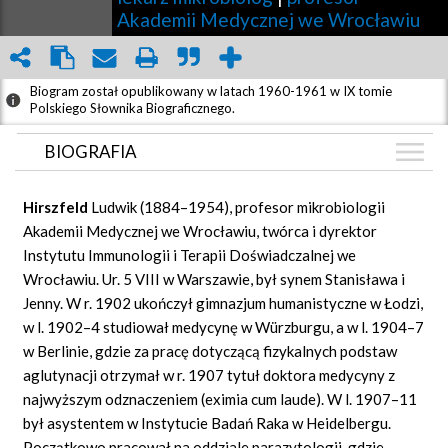
Akademii Medycznej we Wrocławiu
Biogram został opublikowany w latach 1960-1961 w IX tomie
Polskiego Słownika Biograficznego.
BIOGRAFIA
BIOGRAFIA
Hirszfeld
Ludwik (1884–1954), profesor mikrobiologii
ZDJĘCIA
Akademii Medycznej we Wrocławiu, twórca i dyrektor
(12)
Instytutu Immunologii i Terapii Doświadczalnej we
KALENDARIUM
Wrocławiu. Ur. 5 VIII w Warszawie, był synem Stanisława i
GRAF POWIĄZAŃ
Jenny. W r. 1902 ukończył gimnazjum humanistyczne w Łodzi,
w l. 1902–4 studiował medycynę w Würzburgu, a w l. 1904–7
DYSKUSJA
w Berlinie, gdzie za pracę dotyczącą fizykalnych podstaw
Mapa
aglutynacji otrzymał w r. 1907 tytuł doktora medycyny z
najwyższym odznaczeniem (eximia cum laude). W l. 1907–11
był asystentem w Instytucie Badań Raka w Heidelbergu.
Początkowo pracował na oddziale parazytologii, gdzie