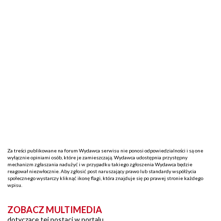
Za treści publikowane na forum Wydawca serwisu nie ponosi odpowiedzialności i są one
wyłącznie opiniami osób, które je zamieszczają. Wydawca udostępnia przystępny
mechanizm zgłaszania nadużyć i w przypadku takiego zgłoszenia Wydawca będzie
reagował niezwłocznie. Aby zgłosić post naruszający prawo lub standardy współżycia
społecznego wystarczy kliknąć ikonę flagi, która znajduje się po prawej stronie każdego
wpisu.
ZOBACZ MULTIMEDIA
dotyczące tej postaci w portalu