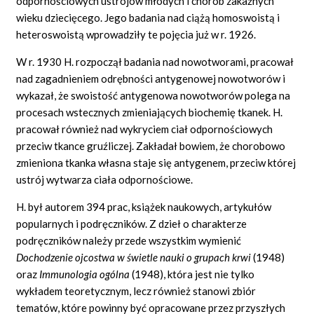
odpornościowych ustrojów młodych i chorób zakaźnych
wieku dziecięcego. Jego badania nad ciążą homoswoistą i
heteroswoistą wprowadziły te pojęcia już w r. 1926.
W r. 1930 H. rozpoczął badania nad nowotworami, pracował
nad zagadnieniem odrębności antygenowej nowotworów i
wykazał, że swoistość antygenowa nowotworów polega na
procesach wstecznych zmieniających biochemię tkanek. H.
pracował również nad wykryciem ciał odpornościowych
przeciw tkance gruźliczej. Zakładał bowiem, że chorobowo
zmieniona tkanka własna staje się antygenem, przeciw której
ustrój wytwarza ciała odpornościowe.
H. był autorem 394 prac, książek naukowych, artykułów
popularnych i podręczników. Z dzieł o charakterze
podręczników należy przede wszystkim wymienić
Dochodzenie ojcostwa w świetle nauki o grupach krwi
(1948)
oraz
Immunologia ogólna
(1948), która jest nie tylko
wykładem teoretycznym, lecz również stanowi zbiór
tematów, które powinny być opracowane przez przyszłych