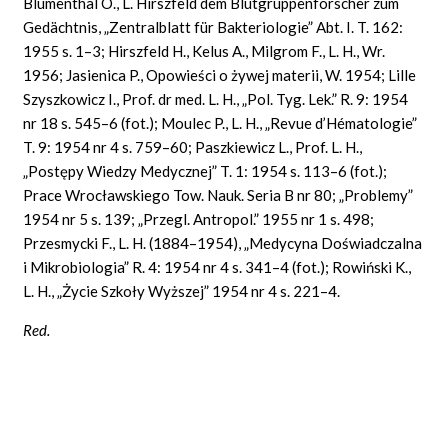
Blumenthal O., L. Hirszfeld dem Blutgruppenforscher zum
Gedächtnis, „Zentralblatt für Bakteriologie” Abt. I. T. 162:
1955 s. 1–3; Hirszfeld H., Kelus A., Milgrom F., L. H., Wr.
1956; Jasienica P., Opowieści o żywej materii, W. 1954; Lille
Szyszkowicz I., Prof. dr med. L. H., „Pol. Tyg. Lek.” R. 9: 1954
nr 18 s. 545–6 (fot.); Moulec P., L. H., „Revue d’Hématologie”
T. 9: 1954 nr 4 s. 759–60; Paszkiewicz L., Prof. L. H.,
„Postępy Wiedzy Medycznej” T. 1: 1954 s. 113–6 (fot.);
Prace Wrocławskiego Tow. Nauk. Seria B nr 80; „Problemy”
1954 nr 5 s. 139; „Przegl. Antropol.” 1955 nr 1 s. 498;
Przesmycki F., L. H. (1884–1954), „Medycyna Doświadczalna
i Mikrobiologia” R. 4: 1954 nr 4 s. 341–4 (fot.); Rowiński K.,
L. H., „Życie Szkoły Wyższej” 1954 nr 4 s. 221–4.
Red.