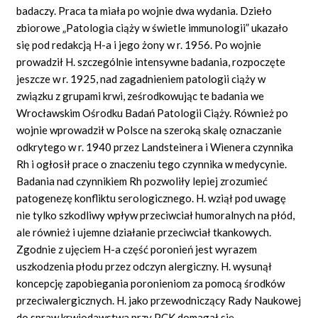
badaczy. Praca ta miała po wojnie dwa wydania. Dzieło
zbiorowe „Patologia ciąży w świetle immunologii” ukazało
się pod redakcją H-a i jego żony w r. 1956. Po wojnie
prowadził H. szczególnie intensywne badania, rozpoczęte
jeszcze w r. 1925, nad zagadnieniem patologii ciąży w
związku z grupami krwi, ześrodkowując te badania we
Wrocławskim Ośrodku Badań Patologii Ciąży. Również po
wojnie wprowadził w Polsce na szeroką skalę oznaczanie
odkrytego w r. 1940 przez Landsteinera i Wienera czynnika
Rh i ogłosił prace o znaczeniu tego czynnika w medycynie.
Badania nad czynnikiem Rh pozwoliły lepiej zrozumieć
patogenezę konfliktu serologicznego. H. wziął pod uwagę
nie tylko szkodliwy wpływ przeciwciał humoralnych na płód,
ale również i ujemne działanie przeciwciał tkankowych.
Zgodnie z ujęciem H-a część poronień jest wyrazem
uszkodzenia płodu przez odczyn alergiczny. H. wysunął
koncepcję zapobiegania poronieniom za pomocą środków
przeciwalergicznych. H. jako przewodniczący Rady Naukowej
do spraw krwiodawstwa przy PCK domagał się