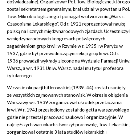
doświadczalnej. Organizował Pol. Tow. Biologiczne, którego
został sekretarzem generalnym, brał udział w powstaniu Pol.
Tow. Mikrobiologicznego i pomagał w utworzeniu „Warsz.
Czasopisma Lekarskiego”. Od r. 1921 reprezentował naukę
polską na licznych międzynarodowych zjazdach. Uczestniczył
w międzynarodowych kongresach poświęconych
zagadnieniom grup krwi: w Rzymie w r. 1935 i w Paryżu w
1937, gdzie był przewodniczącym sekcji grup krwi. Od r.
1936 prowadził wykłady zlecone na Wydziale Farmacji Uniw.
Warsz., a w r. 1931 Uniw. Warsz. nadał mu tytuł profesora
tytularnego.
W czasie okupacji hitlerowskiej (1939–44) został usunięty
ze wszystkich zajmowanych stanowisk. W okresie oblężenia
Warszawy w r. 1939 zorganizował ośrodek przetaczania
krwi. W r. 1941 przesiedlony został do getta warszawskiego,
gdzie nie przestał pracować naukowo i organizacyjnie. W
najcięższych warunkach stworzył pracownię, Tow. Lekarskie,
zorganizował ostatnie 3 lata studiów lekarskich i