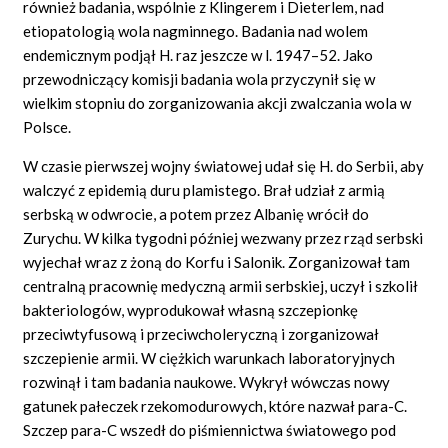
również badania, wspólnie z Klingerem i Dieterlem, nad
etiopatologią wola nagminnego. Badania nad wolem
endemicznym podjął H. raz jeszcze w l. 1947–52. Jako
przewodniczący komisji badania wola przyczynił się w
wielkim stopniu do zorganizowania akcji zwalczania wola w
Polsce.
W czasie pierwszej wojny światowej udał się H. do Serbii, aby
walczyć z epidemią duru plamistego. Brał udział z armią
serbską w odwrocie, a potem przez Albanię wrócił do
Zurychu. W kilka tygodni później wezwany przez rząd serbski
wyjechał wraz z żoną do Korfu i Salonik. Zorganizował tam
centralną pracownię medyczną armii serbskiej, uczył i szkolił
bakteriologów, wyprodukował własną szczepionkę
przeciwtyfusową i przeciwcholeryczną i zorganizował
szczepienie armii. W ciężkich warunkach laboratoryjnych
rozwinął i tam badania naukowe. Wykrył wówczas nowy
gatunek pałeczek rzekomodurowych, które nazwał para-C.
Szczep para-C wszedł do piśmiennictwa światowego pod