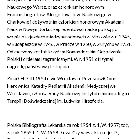
Naukowego Warsz. oraz członkiem honorowym
Francuskiego Tow. Alergistów, Tow. Naukowego w
Charkowie i dożywotnim członkiem honorowym Akademii
Nauk w Nowym Jorku. Reprezentował naukę polską po
wojnie na zjazdach międzynarodowych w Moskwie w r. 1945,
w Budapeszcie w 1946, w Pradze w 1950, w Zurychu w 1951.
Odznaczony został Krzyżem Komandorskim Odrodzenia
Polski i orderami zagranicznymi. W r. 1951 otrzymał
nagrodę państwową I. stopnia.
Zmarł H. 7 III 1954 r. we Wrocławiu. Pozostawił żonę,
kierownika Katedry Pediatrii Akademii Medycznej we
Wrocławiu, członka Rady Naukowej Instytutu Immunologii i
Terapiii Doświadczalnej im. Ludwika Hirszfelda.
Polska Bibliografia Lekarska za rok 1954, t. 1, W. 1957; toż,
za rok 1955 t. 1, W. 1958; Łoza, Czy wiesz, kto to jest?; –