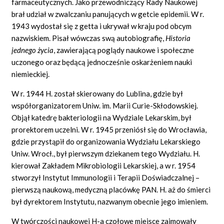
farmaceutycznych. Jako przewodniczący Rady Naukowej
brał udział w zwalczaniu panujących w getcie epidemii. W r.
1943 wydostał się z getta i ukrywał w kraju pod obcym
nazwiskiem. Pisał wówczas swą autobiografię,
Historia
jednego życia
, zawierającą poglądy naukowe i społeczne
uczonego oraz będącą jednocześnie oskarżeniem nauki
niemieckiej.
W r. 1944 H. został skierowany do Lublina, gdzie był
współorganizatorem Uniw. im. Marii Curie-Skłodowskiej.
Objął katedrę bakteriologii na Wydziale Lekarskim, był
prorektorem uczelni. W r. 1945 przeniósł się do Wrocławia,
gdzie przystąpił do organizowania Wydziału Lekarskiego
Uniw. Wrocł., był pierwszym dziekanem tego Wydziału. H.
kierował Zakładem Mikrobiologii Lekarskiej, a w r. 1954
stworzył Instytut Immunologii i Terapii Doświadczalnej –
pierwszą naukową, medyczną placówkę PAN. H. aż do śmierci
był dyrektorem Instytutu, nazwanym obecnie jego imieniem.
W twórczości naukowej H-a czołowe miejsce zajmowały