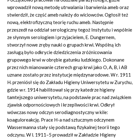
wprowadził nową metodę utrwalania i barwienia ameb oraz
stwierdził, że część ameb należy do wiciowców. Ogłosił też
nową, elektrofizyczną teorię ruchu ameb. Następnie
przeszedł na oddział serologiczny tegoż Instytutu i wspólnie
ze słynnym serologiem i przyjacielem, E. Dungernem,
stworzył nowe zręby nauki o grupach krwi. Wspólną ich
zasługą było odkrycie dziedziczenia zróżnicowania
grupowego krwi w obrębie gatunku ludzkiego. Dokonane
przez nich mianowanie czterech grup krwi jako O, A, B, i AB
uznane zostało przez instytucje międzynarodowe. W r. 1911
H. przeniósł się do Zakładu Higieny Uniwersytetu w Zurychu,
gdzie w r. 1914 habilitował się przy katedrze higieny
tamtejszego uniwersytetu, na podstawie prac nad związkiem
zjawisk odpornościowych i krzepliwości krwi. Odkrył
wówczas nowy odczyn serodiagnostyczny w kile:
koaguloreakcję. Prace H-a nad sztucznym odczynem
Wassermanna stały się podstawą fizykalnej teorii tego
odczynu. W l. 1911–5 prowadził w Zakładzie Higieny