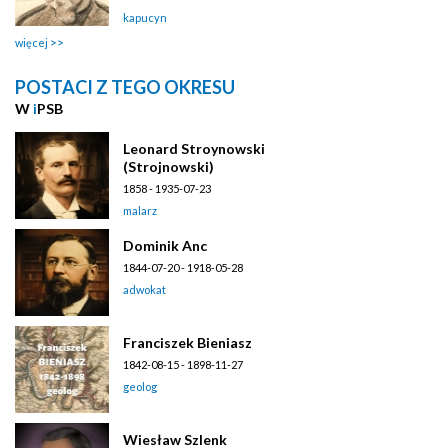
kapucyn
więcej
POSTACI Z TEGO OKRESU
W
i
PSB
Leonard Stroynowski
(Strojnowski)
1858 - 1935-07-23
malarz
Dominik Anc
1844-07-20 - 1918-05-28
adwokat
Franciszek Bieniasz
1842-08-15 - 1898-11-27
geolog
Wiesław Szlenk