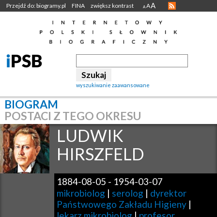
A
Przejdź do: biogramy.pl
FINA
zwiększ kontrast
A
A
wyszukiwanie zaawansowane
BIOGRAM
POSTACI Z TEGO OKRESU
LUDWIK
HIRSZFELD
1884-08-05
-
1954-03-07
mikrobiolog
|
serolog
|
dyrektor
Państwowego Zakładu Higieny
|
lekarz mikrobiolog
|
profesor