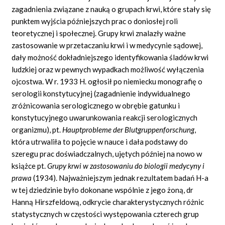
zagadnienia związane z nauką o grupach krwi, które stały się
punktem wyjścia późniejszych prac o doniosłej roli
teoretycznej i społecznej. Grupy krwi znalazły ważne
zastosowanie w przetaczaniu krwi i w medycynie sądowej,
dały możność dokładniejszego identyfikowania śladów krwi
ludzkiej oraz w pewnych wypadkach możliwość wyłączenia
ojcostwa. W r. 1933 H. ogłosił po niemiecku monografię o
serologii konstytucyjnej (zagadnienie indywidualnego
zróżnicowania serologicznego w obrębie gatunku i
konstytucyjnego uwarunkowania reakcji serologicznych
organizmu), pt.
Hauptprobleme der Blutgruppenforschung
,
która utrwaliła to pojęcie w nauce i dała podstawy do
szeregu prac doświadczalnych, ujętych później na nowo w
książce pt.
Grupy krwi w zastosowaniu do biologii medycyny i
prawa
(1934). Najważniejszym jednak rezultatem badań H-a
w tej dziedzinie było dokonane wspólnie z jego żoną, dr
Hanną Hirszfeldową, odkrycie charakterystycznych różnic
statystycznych w częstości występowania czterech grup