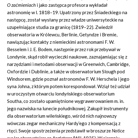
O zaćmieniach
i jako zastępca profesora wykładał
astronomię w l. 1818–19. Upatrzony przez Śniadeckiego na
następcę, został wysłany przez władze uniwersyteckie na
uzupełniające studia za granicę (1819–22). Zwiedził
obserwatoria w Królewcu, Berlinie, Getyndze i Bremie,
nawiązując kontakty z niemieckimi astronomami F. W.
Besselem i J. E. Bodem, następnie przez rok przebywał w
Londynie, skąd robił wycieczki naukowe, zaznajamiając się z
narzędziami i metodami obserwacji w Greenwich, Cambridge,
Oxfordzie
i Dublinie, a także w obserwatorium Slough pod
Windsorem, gdzie poznał astronomów F. W. Herschela i jego
syna Johna, z którym potem korespondował. Wziął też udział
w uroczystym otwarciu londyńskiego obserwatorium
Southa, co zostało upamiętnione wygrawerowaniem
m.
in.
jego nazwiska na lunecie południkowej. Zakupił instrumenty
dla obserwatorium wileńskiego, wśród nich najnowszy
wówczas zegar mechaniczny
Hardy’ego
z kompensacją z
rtęci. Swoje spostrzeżenia przedstawił w broszurze
Notice
sur les observatoires en Angleterre
(Wil.
1835). W sierpniu