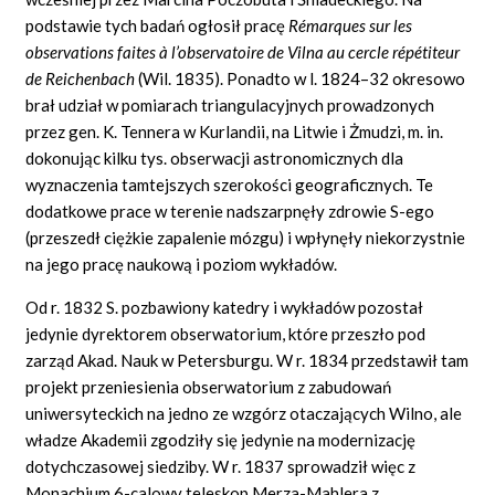
podstawie tych badań ogłosił pracę
Rémarques sur les
observations faites à l’observatoire de Vilna au cercle répétiteur
de Reichenbach
(Wil.
1835). Ponadto w l. 1824–32 okresowo
brał udział w pomiarach triangulacyjnych prowadzonych
przez gen. K. Tennera w Kurlandii, na Litwie i Żmudzi, m. in.
dokonując kilku tys. obserwacji astronomicznych dla
wyznaczenia tamtejszych szerokości geograficznych. Te
dodatkowe prace w terenie nadszarpnęły zdrowie S-ego
(przeszedł ciężkie zapalenie mózgu) i wpłynęły niekorzystnie
na jego pracę naukową i poziom wykładów.
Od r. 1832 S. pozbawiony katedry i wykładów pozostał
jedynie dyrektorem obserwatorium, które przeszło pod
zarząd Akad. Nauk w Petersburgu. W r. 1834 przedstawił tam
projekt przeniesienia obserwatorium z zabudowań
uniwersyteckich na jedno ze wzgórz otaczających Wilno, ale
władze Akademii zgodziły się jedynie na modernizację
dotychczasowej siedziby. W r. 1837 sprowadził więc z
Monachium 6-calowy teleskop Merza-Mahlera z