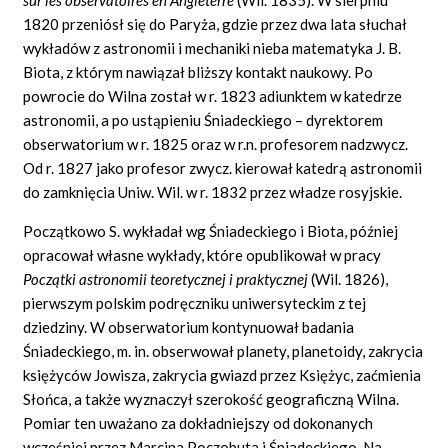
1820 przeniósł się do Paryża, gdzie przez dwa lata słuchał
wykładów z astronomii i mechaniki nieba matematyka J. B.
Biota, z którym nawiązał bliższy kontakt naukowy. Po
powrocie do Wilna został w r. 1823 adiunktem w katedrze
astronomii, a po ustąpieniu Śniadeckiego – dyrektorem
obserwatorium w r. 1825 oraz w r.n. profesorem nadzwycz.
Od r. 1827 jako profesor zwycz. kierował katedrą astronomii
do zamknięcia Uniw. Wil. w r. 1832 przez władze rosyjskie.
Początkowo S. wykładał wg Śniadeckiego i Biota, później
opracował własne wykłady, które opublikował w pracy
Początki astronomii teoretycznej i praktycznej
(Wil. 1826),
pierwszym polskim podręczniku uniwersyteckim z tej
dziedziny. W obserwatorium kontynuował badania
Śniadeckiego, m. in. obserwował planety, planetoidy, zakrycia
księżyców Jowisza, zakrycia gwiazd przez Księżyc, zaćmienia
Słońca, a także wyznaczył szerokość geograficzną Wilna.
Pomiar ten uważano za dokładniejszy od dokonanych
wcześniej przez Marcina Poczobuta i Śniadeckiego. Na