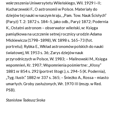
wskrzeszenia Uniwersytetu Wileńskiego, Wil. 1929 I–II;
Kucharzewski F., O astronomii w Polsce. Materiały do
dziejów tej nauki w naszym kraju, ,,Pam. Tow. Nauk Ścisłych”
(Paryż) T. 2: 1872 s. 184–5, jako odb., Paryż 1872; Podernia
K., Ostatni astronom – obserwator wileński, w: Księga
pamiątkowa na uczczenie setnej rocznicy urodzin Adama
Mickiewicza (1798–1898), W. 1898 s. 165–73 (fot.
portretu); Rybka E., Wkład astronomów polskich do nauki
światowej, W. 1953 s. 36; Zarys dziejów nauk
przyrodniczych w Polsce, W. 1983; – Malinowski M., Księga
wspomnień, Kr. 1907; Wspomnienia pośmiertne: „Kłosy”
1881 nr 854 s. 292 (portret litogr.), s. 294–5 (K. Podernia),
„Tyg. Ilustr.” 1882 nr 337 s. 365; – Śnieżko A., Rossa – miasto
umarłych. Groby zasłużonych, Wr. 1970 III (mszp. w Red.
PSB).
Stanisław Tadeusz Sroka