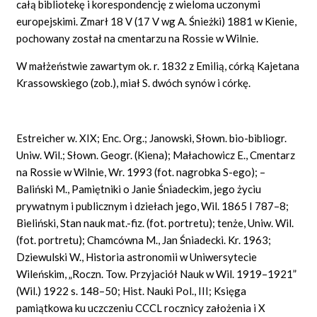
całą bibliotekę i korespondencję z wieloma uczonymi
europejskimi. Zmarł 18 V (17 V wg A. Śnieżki) 1881 w Kienie,
pochowany został na cmentarzu na Rossie w Wilnie.
W małżeństwie zawartym ok. r. 1832 z Emilią, córką Kajetana
Krassowskiego (zob.), miał S. dwóch synów i córkę.
Estreicher w. XIX; Enc. Org.; Janowski, Słown. bio-bibliogr.
Uniw. Wil.; Słown. Geogr. (Kiena); Małachowicz E., Cmentarz
na Rossie w Wilnie, Wr. 1993 (fot. nagrobka S-ego); –
Baliński M., Pamiętniki o Janie Śniadeckim, jego życiu
prywatnym i publicznym i dziełach jego, Wil. 1865 I 787–8;
Bieliński, Stan nauk mat.-fiz. (fot. portretu); tenże, Uniw. Wil.
(fot. portretu); Chamcówna M., Jan Śniadecki. Kr. 1963;
Dziewulski W., Historia astronomii w Uniwersytecie
Wileńskim, „Roczn. Tow. Przyjaciół Nauk w Wil. 1919–1921”
(Wil.) 1922 s. 148–50; Hist. Nauki Pol., III; Księga
pamiątkowa ku uczczeniu CCCL rocznicy założenia i X