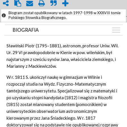
Biogram został opublikowany w latach 1997-1998 w XXXVIII tomie
.
Polskiego Słownika Biograficznego.
BIOGRAFIA
BIOGRAFIA
Sławiński Piotr (1795–1881), astronom, profesor Uniw. Wil.
ZDJĘCIA
Ur. 29 VI prawdopodobnie w Kienie w pow. wileńskim, był
(1)
najstarszym z sześciu synów Jana, właściciela ziemskiego, i
GRAF POWIĄZAŃ
Marianny z Mackiewiczów.
DYSKUSJA
W r. 1811 S. ukończył naukę w gimnazjum w Wilnie i
Mapa
rozpoczął studia na Wydz. Fizyczno-Matematycznym
tamtejszego uniwersytetu. Specjalizował się z matematyki i
po uzyskaniu stopni kandydata (1812) i magistra filozofii
(1815) został mianowany studentem (pomocnikiem) w
uniwersyteckim obserwatorium astronomicznym
kierowanym przez Jana Śniadeckiego. W r. 1817
doktoryzował się na podstawie nie opublikowanej rozprawy