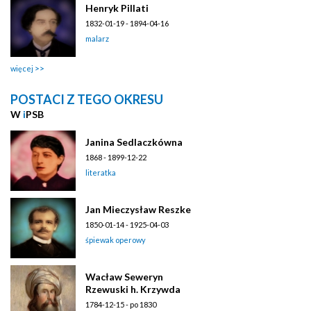
Henryk Pillati
1832-01-19 - 1894-04-16
malarz
więcej
POSTACI Z TEGO OKRESU
W
i
PSB
Janina Sedlaczkówna
1868 - 1899-12-22
literatka
Jan Mieczysław Reszke
1850-01-14 - 1925-04-03
śpiewak operowy
Wacław Seweryn
Rzewuski h. Krzywda
1784-12-15 - po 1830