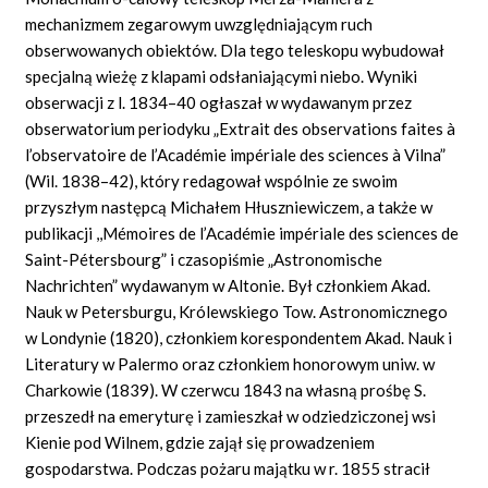
mechanizmem zegarowym uwzględniającym ruch
obserwowanych obiektów. Dla tego teleskopu wybudował
specjalną wieżę z klapami odsłaniającymi niebo. Wyniki
obserwacji z l. 1834–40 ogłaszał w wydawanym przez
obserwatorium periodyku „Extrait
des observations faites à
l’observatoire de l’Académie impériale des sciences à Vilna”
(Wil.
1838–42), który redagował wspólnie ze swoim
przyszłym następcą Michałem Hłuszniewiczem, a także w
publikacji ,,
Mémoires de l’Académie impériale des sciences de
Saint-Pétersbourg”
i czasopiśmie „Astronomische
Nachrichten” wydawanym w Altonie. Był członkiem Akad.
Nauk w Petersburgu, Królewskiego Tow. Astronomicznego
w Londynie (1820), członkiem korespondentem Akad. Nauk i
Literatury w Palermo oraz członkiem honorowym uniw. w
Charkowie (1839). W czerwcu 1843 na własną prośbę S.
przeszedł na emeryturę i zamieszkał w odziedziczonej wsi
Kienie pod Wilnem, gdzie zajął się prowadzeniem
gospodarstwa. Podczas pożaru majątku w r. 1855 stracił