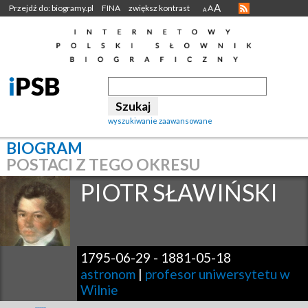
A
Przejdź do: biogramy.pl
FINA
zwiększ kontrast
A
A
wyszukiwanie zaawansowane
BIOGRAM
POSTACI Z TEGO OKRESU
PIOTR
SŁAWIŃSKI
1795-06-29
-
1881-05-18
astronom
|
profesor uniwersytetu w
Wilnie