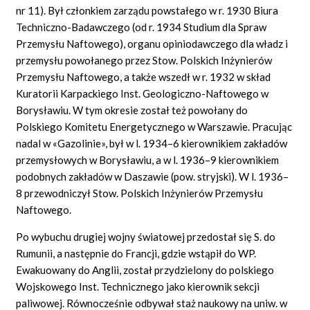
nr 11). Był członkiem zarządu powstałego w r. 1930 Biura
Techniczno-Badawczego (od r. 1934 Studium dla Spraw
Przemysłu Naftowego), organu opiniodawczego dla władz i
przemysłu powołanego przez Stow. Polskich Inżynierów
Przemysłu Naftowego, a także wszedł w r. 1932 w skład
Kuratorii Karpackiego Inst. Geologiczno-Naftowego w
Borysławiu. W tym okresie został też powołany do
Polskiego Komitetu Energetycznego w Warszawie. Pracując
nadal w «Gazolinie», był w l. 1934–6 kierownikiem zakładów
przemysłowych w Borysławiu, a w l. 1936–9 kierownikiem
podobnych zakładów w Daszawie (pow. stryjski). W l. 1936–
8 przewodniczył Stow. Polskich Inżynierów Przemysłu
Naftowego.
Po wybuchu drugiej wojny światowej przedostał się S. do
Rumunii, a następnie do Francji, gdzie wstąpił do WP.
Ewakuowany do Anglii, został przydzielony do polskiego
Wojskowego Inst. Technicznego jako kierownik sekcji
paliwowej. Równocześnie odbywał staż naukowy na uniw. w