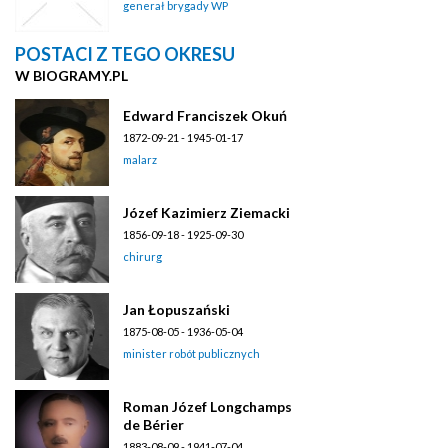
generał brygady WP
POSTACI Z TEGO OKRESU
W BIOGRAMY.PL
Edward Franciszek Okuń
1872-09-21 - 1945-01-17
malarz
Józef Kazimierz Ziemacki
1856-09-18 - 1925-09-30
chirurg
Jan Łopuszański
1875-08-05 - 1936-05-04
minister robót publicznych
Roman Józef Longchamps
de Bérier
1883-08-09 - 1941-07-04