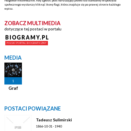
reagował niezwłocznie. Aby zgłosić post naruszający prawo lub standardy współżycia
społecznego wystarczy kliknąć ikonę flagi, która znajduje się po prawej stronie każdego
wpisu.
ZOBACZ MULTIMEDIA
dotyczące tej postaci w portalu
MEDIA
1
Graf
POSTACI POWIĄZANE
Tadeusz Sulimirski
1866-10-31 - 1940