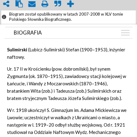
Biogram został opublikowany w latach 2007-2008 w XLV tomie
Polskiego Słownika Biograficznego.
BIOGRAFIA
BIOGRAFIA
Sulimirski
(Lubicz-Sulimirski) Stefan (1900–1953), inżynier
GRAF POWIĄZAŃ
naftowy.
DYSKUSJA
Ur. 17 II w Krościenku (pow. dobromilski), był synem
Mapa
Zygmunta (ok. 1870–1915), zawiadowcy stacji kolejowej w
Łańcucie, i Wandy z Moczarowskich (1870–1946),
bratankiem Wita (zob.) i Tadeusza (zob.) Sulimirskich oraz
bratem stryjecznym Tadeusza Józefa Sulimirskiego (zob.).
W r. 1918 ukończył S. Gimnazjum im. Adama Mickiewicza we
Lwowie; uczestniczył w walkach z Ukraińcami o miasto, a
następnie w l. 1919–20 odbył służbę wojskową. Od r. 1921
studiował na Oddziale Naftowym Wydz. Mechanicznego