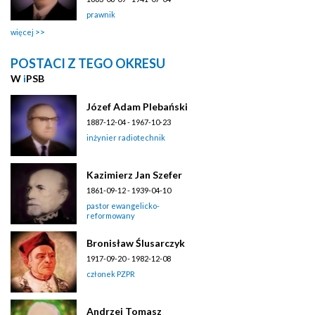
prawnik
więcej
POSTACI Z TEGO OKRESU
W
i
PSB
Józef Adam Plebański
1887-12-04 - 1967-10-23
inżynier radiotechnik
Kazimierz Jan Szefer
1861-09-12 - 1939-04-10
pastor ewangelicko-
reformowany
Bronisław Ślusarczyk
1917-09-20 - 1982-12-08
członek PZPR
Andrzej Tomasz