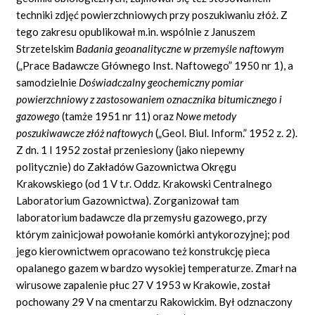
techniki zdjęć powierzchniowych przy poszukiwaniu złóż. Z
tego zakresu opublikował m.in. wspólnie z Januszem
Strzetelskim
Badania geoanalityczne w przemyśle naftowym
(„Prace Badawcze Głównego Inst. Naftowego” 1950 nr 1), a
samodzielnie
Doświadczalny geochemiczny pomiar
powierzchniowy z zastosowaniem oznacznika bitumicznego i
gazowego
(tamże 1951 nr 11) oraz
Nowe metody
poszukiwawcze złóż naftowych
(„Geol. Biul. Inform.” 1952 z. 2).
Z dn. 1 I 1952 został przeniesiony (jako niepewny
politycznie) do Zakładów Gazownictwa Okręgu
Krakowskiego (od 1 V t.r. Oddz. Krakowski Centralnego
Laboratorium Gazownictwa). Zorganizował tam
laboratorium badawcze dla przemysłu gazowego, przy
którym zainicjował powołanie komórki antykorozyjnej; pod
jego kierownictwem opracowano też konstrukcję pieca
opalanego gazem w bardzo wysokiej temperaturze. Zmarł na
wirusowe zapalenie płuc 27 V 1953 w Krakowie, został
pochowany 29 V na cmentarzu Rakowickim. Był odznaczony