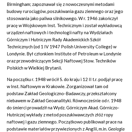
Birmingham; zapoznawał się z nowoczesnymi metodami
budowy rurociągów, poszukiwania gazu ziemnego oraz jego
stosowania jako paliwa silnikowego. W r. 1946 zakończył
pracę w Wojskowym Inst. Technicznym i został wykładowcą
urządzeń naftowych i technologii nafty na Wydziałach
Górniczym i Hutniczym Rady Akademickich Szkół
Technicznych (od 1 IV 1947 Polish University College) w
Londynie. Był członkiem Institute of Petroleum w Londynie
oraz przewodniczącym Sekcji Naftowej Stow. Techników
Polskich w Wielkiej Brytanii.
Na początku r. 1948 wrócił S. do kraju i 12 II t.r. podjął pracę
w Inst. Naftowym w Krakowie. Zorganizował tam od
podstaw Zakład Geologiczno-Badawczy, przekształcony
niebawem w Zakład Geoanalityki. Równocześnie od r. 1948
do śmierci prowadził na Wydz. Górniczym Akad. Górniczo-
Hutniczej wykłady z metod poszukiwawczych złóż ropy
naftowej i gazu ziemnego. Początkowo publikował prace na
podstawie materiałów przywiezionych z Anglii, m.in.
Geologia