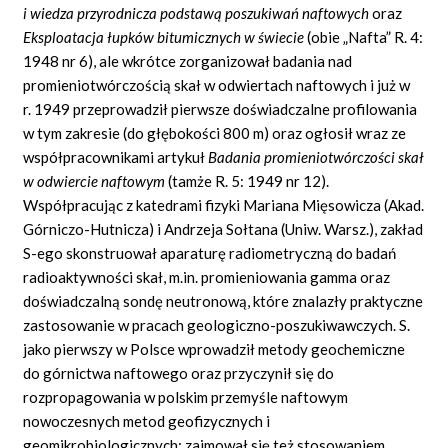
i wiedza przyrodnicza podstawą poszukiwań naftowych
oraz
Eksploatacja łupków bitumicznych w świecie
(obie „Nafta” R. 4:
1948 nr 6), ale wkrótce zorganizował badania nad
promieniotwórczością skał w odwiertach naftowych i już w
r. 1949 przeprowadził pierwsze doświadczalne profilowania
w tym zakresie (do głębokości 800 m) oraz ogłosił wraz ze
współpracownikami artykuł
Badania promieniotwórczości skał
w odwiercie naftowym
(tamże R. 5: 1949 nr 12).
Współpracując z katedrami fizyki Mariana Mięsowicza (Akad.
Górniczo-Hutnicza) i Andrzeja Sołtana (Uniw. Warsz.), zakład
S-ego skonstruował aparaturę radiometryczną do badań
radioaktywności skał, m.in. promieniowania gamma oraz
doświadczalną sondę neutronową, które znalazły praktyczne
zastosowanie w pracach geologiczno-poszukiwawczych. S.
jako pierwszy w Polsce wprowadził metody geochemiczne
do górnictwa naftowego oraz przyczynił się do
rozpropagowania w polskim przemyśle naftowym
nowoczesnych metod geofizycznych i
geomikrobiologicznych; zajmował się też stosowaniem