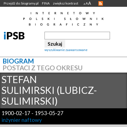
A
Przejdź do: biogramy.pl
FINA
zwiększ kontrast
A
A
wyszukiwanie zaawansowane
BIOGRAM
POSTACI Z TEGO OKRESU
STEFAN
SULIMIRSKI (LUBICZ-
SULIMIRSKI)
1900-02-17
-
1953-05-27
inżynier naftowy