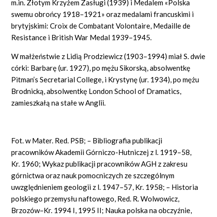
m.in. Złotym Krzyżem Zasługi (1939) i Medalem «Polska
swemu obrońcy 1918–1921» oraz medalami francuskimi i
brytyjskimi: Croix de Combatant Volontaire, Medaille de
Resistance i British War Medal 1939–1945.
W małżeństwie z Lidią Prodziewicz (1903–1994) miał S. dwie
córki: Barbarę (ur. 1927), po mężu Sikorską, absolwentkę
Pitman’s Secretarial College, i Krystynę (ur. 1934), po mężu
Brodnicką, absolwentkę London School of Dramatics,
zamieszkałą na stałe w Anglii.
Fot. w Mater. Red. PSB; – Bibliografia publikacji
pracowników Akademii Górniczo-Hutniczej z l. 1919–58,
Kr. 1960; Wykaz publikacji pracowników AGH z zakresu
górnictwa oraz nauk pomocniczych ze szczególnym
uwzględnieniem geologii z l. 1947–57, Kr. 1958; – Historia
polskiego przemysłu naftowego, Red. R. Wolwowicz,
Brzozów–Kr. 1994 I, 1995 II; Nauka polska na obczyźnie,