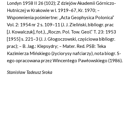
Londyn 1958 II 26 (102); Z dziejów Akademii Górniczo-
Hutniczej w Krakowie w l. 1919–67, Kr. 1970; –
Wspomnienia pośmiertne: „Acta Geophysica Polonica”
Vol. 2: 1954 nr 2 s. 109–11 (J. J. Zieliński, bibliogr. prac
[J. Kowalczuk], fot.), „Roczn. Pol. Tow. Geol.” T. 23: 1953
[1955] s. 221–3 (J. J. Głogoczowski, częściowa bibliogr.
prac); – B. Jag.: Klepsydry; – Mater. Red. PSB: Teka
Kazimierza Mińskiego (życiorysy nafciarzy), nota biogr. S-
ego opracowana przez Wincentego Pawłowskiego (1986).
Stanisław Tadeusz Sroka