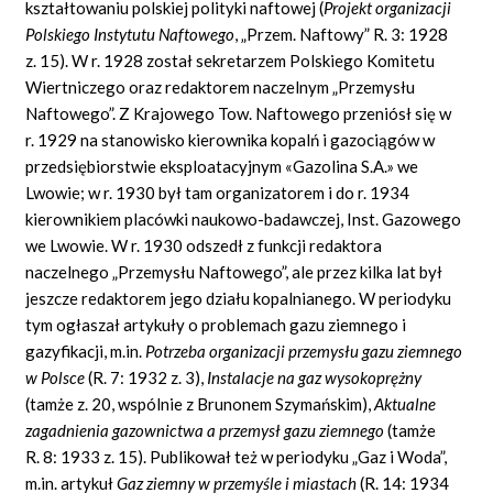
kształtowaniu polskiej polityki naftowej (
Projekt organizacji
Polskiego Instytutu Naftowego
, „Przem. Naftowy” R. 3: 1928
z. 15). W r. 1928 został sekretarzem Polskiego Komitetu
Wiertniczego oraz redaktorem naczelnym „Przemysłu
Naftowego”. Z Krajowego Tow. Naftowego przeniósł się w
r. 1929 na stanowisko kierownika kopalń i gazociągów w
przedsiębiorstwie eksploatacyjnym «Gazolina S.A.» we
Lwowie; w r. 1930 był tam organizatorem i do r. 1934
kierownikiem placówki naukowo-badawczej, Inst. Gazowego
we Lwowie. W r. 1930 odszedł z funkcji redaktora
naczelnego „Przemysłu Naftowego”, ale przez kilka lat był
jeszcze redaktorem jego działu kopalnianego. W periodyku
tym ogłaszał artykuły o problemach gazu ziemnego i
gazyfikacji, m.in.
Potrzeba organizacji przemysłu gazu ziemnego
w Polsce
(R. 7: 1932 z. 3),
Instalacje na gaz wysokoprężny
(tamże z. 20, wspólnie z Brunonem Szymańskim),
Aktualne
zagadnienia gazownictwa a przemysł gazu ziemnego
(tamże
R. 8: 1933 z. 15). Publikował też w periodyku „Gaz i Woda”,
m.in. artykuł
Gaz ziemny w przemyśle i miastach
(R. 14: 1934