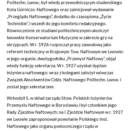
Politechn. Lwow.; był wtedy przewodniczącym studenckiego
Koła Górniczo-Naftowego oraz zainicjował wydawanie
„Przeglądu Naftowego”, dodatku do czasopisma „Życie
Technickie”, i wszedł do jego komitetu redakcyjnego.
Równocześnie ze studiami politechnicznymi ukończył
lwowskie Konserwatorium Muzyczne w zakresie gry na
skrzypcach. W r. 1926 rozpoczął pracę zawodową jako
referent techniczny w Krajowym Tow. Naftowym we Lwowie;
w jego organie, dwutygodniku „Przemysł Naftowy”, objął
wtedy funkcję sekretarza. W r. 1927 uzyskał dyplom
inżyniera naftowego; wraz z kolegami założył wówczas
Związek Absolwentów Oddz. Naftowego Politechn. Lwow. i
został jego sekretarzem.
Wchodził S. w skład zarządu Stow. Polskich Inżynierów
Przemysłu Naftowego w Borysławiu i był członkiem jego
Rady Zjazdów Naftowych; na I Zjeździe Naftowym w r. 1927
we Lwowie zaproponował powołanie Polskiego Inst.
Naftowego jako organu pomocniczego rządu w