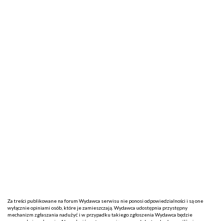
Za treści publikowane na forum Wydawca serwisu nie ponosi odpowiedzialności i są one
wyłącznie opiniami osób, które je zamieszczają. Wydawca udostępnia przystępny
mechanizm zgłaszania nadużyć i w przypadku takiego zgłoszenia Wydawca będzie