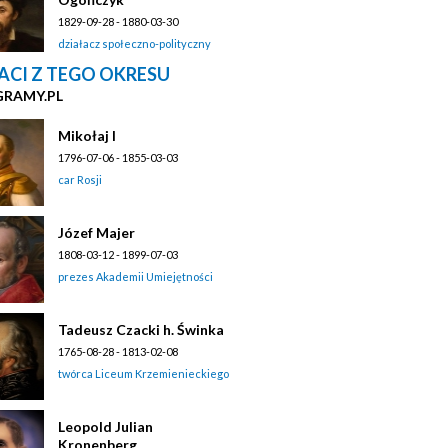
1829-09-28 - 1880-03-30
działacz społeczno-polityczny
ACI Z TEGO OKRESU
GRAMY.PL
Mikołaj I
1796-07-06 - 1855-03-03
car Rosji
Józef Majer
1808-03-12 - 1899-07-03
prezes Akademii Umiejętności
Tadeusz Czacki h. Świnka
1765-08-28 - 1813-02-08
twórca Liceum Krzemienieckiego
Leopold Julian
Kronenberg