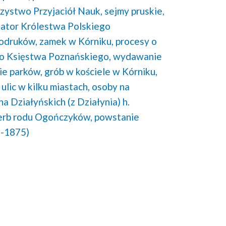
zystwo Przyjaciół Nauk,
sejmy pruskie,
enator Królestwa Polskiego
rodruków,
zamek w Kórniku,
procesy o
o Księstwa Poznańskiego,
wydawanie
ie parków,
grób w kościele w Kórniku,
 ulic w kilku miastach,
osoby na
na Działyńskich (z Działynia) h.
erb rodu Ogończyków,
powstanie
1-1875)