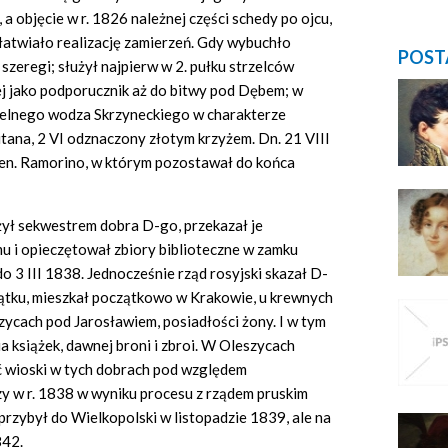
 objęcie w r. 1826 należnej części schedy po ojcu,
ułatwiało realizację zamierzeń. Gdy wybuchło
POST
 szeregi; służył najpierw w 2. pułku strzelców
j jako podporucznik aż do bitwy pod Dębem; w
czelnego wodza Skrzyneckiego w charakterze
tana, 2 VI odznaczony złotym krzyżem. Dn. 21 VIII
gen. Ramorino, w którym pozostawał do końca
żył sekwestrem dobra D-go, przekazał je
 i opieczętował zbiory biblioteczne w zamku
do 3 III 1838. Jednocześnie rząd rosyjski skazał D-
ątku, mieszkał początkowo w Krakowie, u krewnych
zycach pod Jarosławiem, posiadłości żony. I w tym
a książek, dawnej broni i zbroi. W Oleszycach
ąć wioski w tych dobrach pod względem
y w r. 1838 w wyniku procesu z rządem pruskim
 przybył do Wielkopolski w listopadzie 1839, ale na
842.