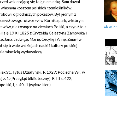
zed wdzierającą się falą niemiecką. Sam dawał
e własnym kosztem polskich rzemieślników,
yrobów i ogrodniczych pokazów. Był jednym z
zemysłowego, utworzył w Kórniku park, w którym
ewów, nie rosnące na ziemiach Polski, a czynił to z
więcej
enił się 19 XI 1825 z Gryzeldą Celestyną Zamoyską i
etę, Jana, Jadwigę, Marię, Cecylię i Annę. Zmarł w
się trwale w dziejach nauki i kultury polskiej
działalnością wydawniczą.
iak St., Tytus Działyński, P. 1929; Pociecha Wł., w
z. 1. (Przegląd biblioteczny), R. III s. 422;
olski, I, s. 40–1 (wykaz liter.)