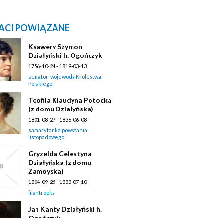
ACI POWIĄZANE
Ksawery Szymon
Działyński h. Ogończyk
1756-10-24 - 1819-03-13
senator-wojewoda Królestwa
Polskiego
Teofila Klaudyna Potocka
(z domu Działyńska)
1801-08-27 - 1836-06-08
samarytanka powstania
listopadowego
Gryzelda Celestyna
Działyńska (z domu
Zamoyska)
1804-09-25 - 1883-07-10
filantropka
Jan Kanty Działyński h.
Ogończyk