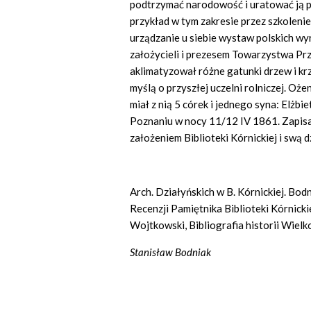
podtrzymać narodowość i uratować ją pr
przykład w tym zakresie przez szkoleni
urządzanie u siebie wystaw polskich w
założycieli i prezesem Towarzystwa Pr
aklimatyzował różne gatunki drzew i krz
myślą o przyszłej uczelni rolniczej. Oż
miał z nią 5 córek i jednego syna: Elżbi
Poznaniu w nocy 11/12 IV 1861. Zapisał 
założeniem Biblioteki Kórnickiej i swą 
Arch. Działyńskich w B. Kórnickiej. Bodn
Recenzji Pamiętnika Biblioteki Kórnickiej 
Wojtkowski, Bibliografia historii Wielkop
Stanisław Bodniak