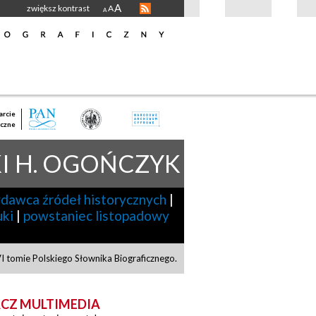
A
zwiększ kontrast
A
A
rcie
czne
I H. OGOŃCZYK
dawca źródeł historycznych
|
uki
|
powstaniec listopadowy
I tomie Polskiego Słownika Biograficznego.
CZ MULTIMEDIA