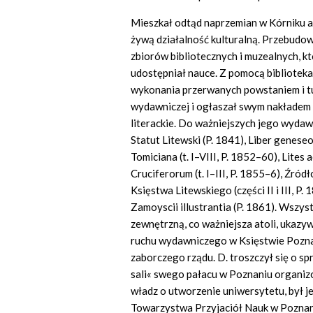
Mieszkał odtąd naprzemian w Kórniku a
żywą działalność kulturalną. Przebudow
zbiorów bibliotecznych i muzealnych, k
udostępniał nauce. Z pomocą biblioteka
wykonania przerwanych powstaniem i t
wydawniczej i ogłaszał swym nakładem c
literackie. Do ważniejszych jego wydaw
Statut Litewski (P. 1841), Liber geneseo
Tomiciana (t. I–VIII, P. 1852–60), Lites
Cruciferorum (t. I–III, P. 1855–6), Źród
Księstwa Litewskiego (części II i III, P
Zamoyscii illustrantia (P. 1861). Wszy
zewnętrzną, co ważniejsza atoli, ukazyw
ruchu wydawniczego w Księstwie Pozn
zaborczego rządu. D. troszczył się o sp
sali« swego pałacu w Poznaniu organizo
władz o utworzenie uniwersytetu, był je
Towarzystwa Przyjaciół Nauk w Poznani