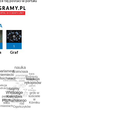
ce tej postaci w portalu
A
1
a
Graf