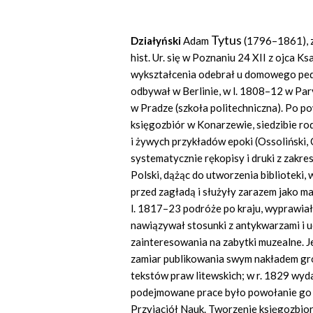
Tytus
Działyński
Adam
(1796–1861), z
hist. Ur. się w Poznaniu 24 XII z ojca K
wykształcenia odebrał u domowego ped
odbywał w Berlinie, w l. 1808–12 w Paryżu
w Pradze (szkoła politechniczna). Po p
księgozbiór w Konarzewie, siedzibie r
i żywych przykładów epoki (Ossoliński, 
systematycznie rękopisy i druki z zakre
Polski, dążąc do utworzenia biblioteki, 
przed zagładą i służyły zarazem jako m
l. 1817–23 podróże po kraju, wyprawiał s
nawiązywał stosunki z antykwarzami i u
zainteresowania na zabytki muzealne. Je
zamiar publikowania swym nakładem gro
tekstów praw litewskich; w r. 1829 wyd
podejmowane prace było powołanie go 
Przyjaciół Nauk. Tworzenie księgozbio