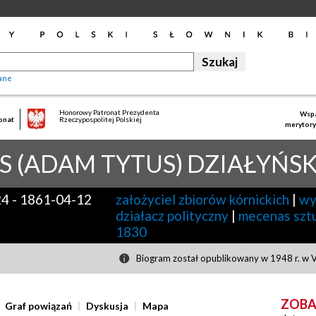
ane
Honorowy Patronat Prezydenta
Wspa
onat
Rzeczypospolitej Polskiej
merytory
S (ADAM TYTUS)
DZIAŁYŃSK
24
-
1861-04-12
założyciel zbiorów kórnickich
|
wy
działacz polityczny
|
mecenas szt
1830
Biogram został opublikowany w 1948 r. w V
ZOBA
Graf powiązań
Dyskusja
Mapa