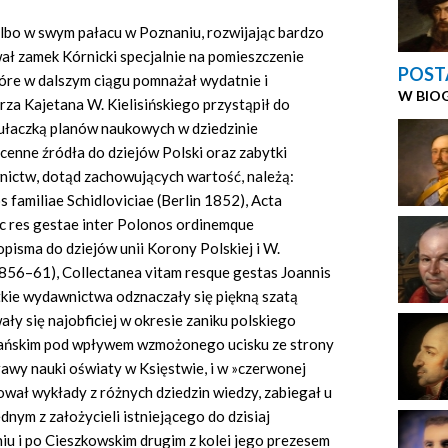
lbo w swym pałacu w Poznaniu, rozwijając bardzo
ał zamek Kórnicki specjalnie na pomieszczenie
POST
tóre w dalszym ciągu pomnażał wydatnie i
W BIO
rza Kajetana W. Kielisińskiego przystąpił do
ułaczką planów naukowych w dziedzinie
enne źródła do dziejów Polski oraz zabytki
nictw, dotąd zachowujących wartość, należą:
s familiae Schidloviciae (Berlin 1852), Acta
 ac res gestae inter Polonos ordinemque
łopisma do dziejów unii Korony Polskiej i W.
. 1856–61), Collectanea vitam resque gestas Joannis
stkie wydawnictwa odznaczały się piękną szatą
ały się najobficiej w okresie zaniku polskiego
ańskim pod wpływem wzmożonego ucisku ze strony
rawy nauki oświaty w Księstwie, i w »czerwonej
wał wykłady z różnych dziedzin wiedzy, zabiegał u
dnym z założycieli istniejącego do dzisiaj
u i po Cieszkowskim drugim z kolei jego prezesem