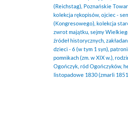
(Reichstag),
Poznańskie Towar
kolekcja rękopisów,
ojciec - s
(Kongresowego),
kolekcja sta
zwrot majątku,
sejmy Wielkieg
źródeł historycznych,
zakładan
dzieci - 6 (w tym 1 syn),
patroni
pomnikach (zm. w XIX w.),
rodzi
Ogończyk,
ród Ogończyków,
h
listopadowe 1830 (zmarli 185