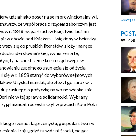
erw udział jako poseł na sejm prowincjonalny w l.
więcej
uznawszy, że współpraca z rządem zaborczym jest
 w r. 1848, wsparł ruch w Księstwie ludźmi i
POST
pił w obozie pod Książem. Uwięziony w twierdzy
W
i
PSB
iwszy się do pruskich literatów, złożył na ręce
duchu idei słowiańskiej; wynurzenia te,
łynęły na zaostrzenie kursu rządowego w
tanowieniu zupełnego usunięcia się od życia
ził się w r. 1858 stanąć do wyborów sejmowych,
laków. Uzyskał mandat, ale złożył go zaraz w r.
du pruskiego o pożyczkę na wojnę włoską i nie
erlinie w tej sprawie solidarności. Wybrany
yjął mandat i uczestniczył w pracach Koła Pol. i
lskiego rzemiosła, przemysłu, gospodarstwa i w
sienia kraju, gdyż tu widział środki, mające