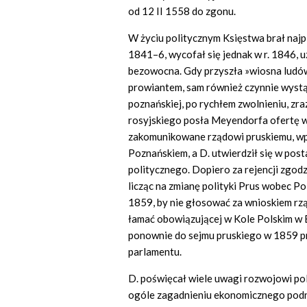
od 12 II 1558 do zgonu.
W życiu politycznym Księstwa brał najpi
1841–6, wycofał się jednak w r. 1846, 
bezowocna. Gdy przyszła »wiosna ludów«
prowiantem, sam również czynnie wystą
poznańskiej, po rychłem zwolnieniu, zraz
rosyjskiego posła Meyendorfa ofertę w 
zakomunikowane rządowi pruskiemu, wp
Poznańskiem, a D. utwierdził się w pos
politycznego. Dopiero za rejencji zgod
licząc na zmianę polityki Prus wobec Po
1859, by nie głosować za wnioskiem rzą
łamać obowiązującej w Kole Polskim w B
ponownie do sejmu pruskiego w 1859 prz
parlamentu.
D. poświęcał wiele uwagi rozwojowi po
ogóle zagadnieniu ekonomicznego podnie