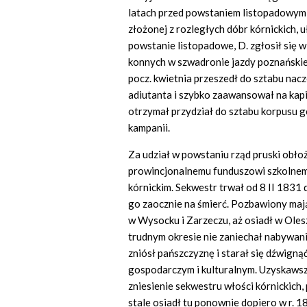
latach przed powstaniem listopadowym, a
złożonej z rozległych dóbr kórnickich, 
powstanie listopadowe, D. zgłosił się w
konnych w szwadronie jazdy poznańskie
pocz. kwietnia przeszedł do sztabu na
adiutanta i szybko zaawansował na kapi
otrzymał przydział do sztabu korpusu 
kampanii.
Za udział w powstaniu rząd pruski obło
prowincjonalnemu funduszowi szkolnemu
kórnickim. Sekwestr trwał od 8 II 1831 
go zaocznie na śmierć. Pozbawiony maj
w Wysocku i Zarzeczu, aż osiadł w Oles
trudnym okresie nie zaniechał nabywani
zniósł pańszczyznę i starał się dźwign
gospodarczym i kulturalnym. Uzyskawsz
zniesienie sekwestru włości kórnickich,
stale osiadł tu ponownie dopiero w r. 1