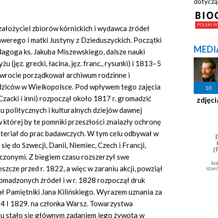
dotyczą
ałożyciel zbiorów kórnickich i wydawca źródeł
sawerego i matki Justyny z Dzieduszyckich. Początki
MEDI
agoga ks. Jakuba Miszewskiego, dalsze nauki
 (jęz. grecki, łacina, jęz. franc., rysunki) i 1813–5
owrocie porządkował archiwum rodzinne i
odziców w Wielkopolsce. Pod wpływem tego zajęcia
10
Czacki i inni) rozpoczął około 1817 r. gromadzić
zdjęci
su politycznych i kulturalnych dziejów dawnej
w której by te pomniki przeszłości znalazły ochronę
ateriał do prac badawczych. W tym celu odbywał w
ię do Szwecji, Danii, Niemiec, Czech i Francji,
czonymi. Z biegiem czasu rozszerzył swe
szcze przed r. 1822, a więc w zaraniu akcji, powziął
madzonych źródeł i w r. 1828 rozpoczął druk
ał Pamiętniki Jana Kilińskiego. Wyrazem uznania za
4 I 1829. na członka Warsz. Towarzystwa
ru stało się głównym zadaniem jego żywota w