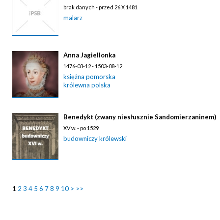
brak danych - przed 26 X 1481
malarz
Anna Jagiellonka
1476-03-12 - 1503-08-12
księżna pomorska
królewna polska
Benedykt (zwany niesłusznie Sandomierzaninem)
XV w. - po 1529
budowniczy królewski
1
2
3
4
5
6
7
8
9
10
>
>>