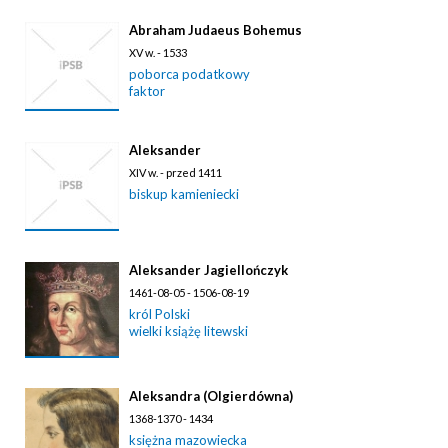
Abraham Judaeus Bohemus
XV w. - 1533
poborca podatkowy
faktor
Aleksander
XIV w. - przed 1411
biskup kamieniecki
Aleksander Jagiellończyk
1461-08-05 - 1506-08-19
król Polski
wielki książę litewski
Aleksandra (Olgierdówna)
1368-1370 - 1434
księżna mazowiecka