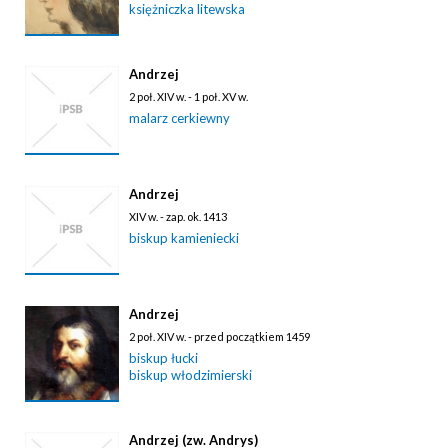
księżniczka litewska
Andrzej
2 poł. XIV w. - 1 poł. XV w.
malarz cerkiewny
Andrzej
XIV w. - zap. ok. 1413
biskup kamieniecki
Andrzej
2 poł. XIV w. - przed początkiem 1459
biskup łucki
biskup włodzimierski
Andrzej (zw. Andrys)