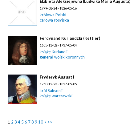
Elżbieta Aleksiejewna (Ludwika Maria Augusta)
1779-01-24 - 1826-05-16
królowa Polski
carowa rosyjska
Ferdynand Kurlandzki (Kettler)
1655-11-02 - 1737-05-04
książę Kurlandii
generał wojsk koronnych
Fryderyk August I
1750-12-23 - 1827-05-05
król Saksonii
książę warszawski
1
2
3
4
5
6
7
8
9
10
>
>>