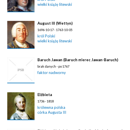
wielki książę litewski
August III (Wettyn)
1696-10-17 - 1763-10-05
król Polski
wielki książę litewski
Baruch Jawan (Baruch m’erec Jawan-Baruch)
brak danych - po 1767
faktor nadworny
Elżbieta
1736 - 1818
królewna polska
córka Augusta III