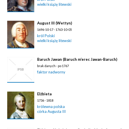
wielki książę litewski
August III (Wettyn)
1696-10-17 - 1763-10-05
król Polski
wielki książę litewski
Baruch Jawan (Baruch m’erec Jawan-Baruch)
brak danych - po 1767
faktor nadworny
Elżbieta
1736 - 1818
królewna polska
córka Augusta III