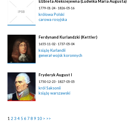
Elżbieta Aleksiejewna (Ludwika Maria Augusta)
1779-01-24 - 1826-05-16
królowa Polski
carowa rosyjska
Ferdynand Kurlandzki (Kettler)
1655-11-02 - 1737-05-04
książę Kurlandii
generał wojsk koronnych
Fryderyk August I
1750-12-23 - 1827-05-05
król Saksonii
książę warszawski
1
2
3
4
5
6
7
8
9
10
>
>>