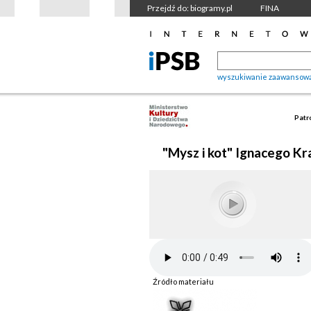
Przejdź do: biogramy.pl
FINA
wyszukiwanie zaawansow
Patr
"Mysz i kot" Ignacego Kr
Źródło materiału