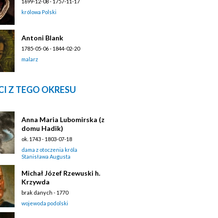
1699-12-08 - 1757-11-17
królowa Polski
Antoni Blank
1785-05-06 - 1844-02-20
malarz
I Z TEGO OKRESU
Anna Maria Lubomirska (z
domu Hadik)
ok. 1743 - 1803-07-18
dama z otoczenia króla
Stanisława Augusta
Michał Józef Rzewuski h.
Krzywda
brak danych - 1770
wojewoda podolski