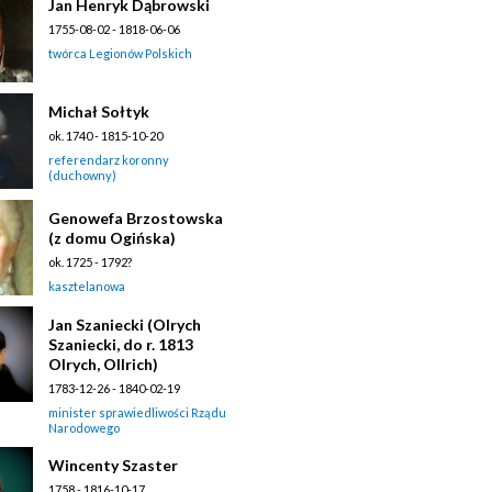
Jan Henryk Dąbrowski
1755-08-02 - 1818-06-06
twórca Legionów Polskich
Michał Sołtyk
ok. 1740 - 1815-10-20
referendarz koronny
(duchowny)
Genowefa Brzostowska
(z domu Ogińska)
ok. 1725 - 1792?
kasztelanowa
Jan Szaniecki (Olrych
Szaniecki, do r. 1813
Olrych, Ollrich)
1783-12-26 - 1840-02-19
minister sprawiedliwości Rządu
Narodowego
Wincenty Szaster
1758 - 1816-10-17