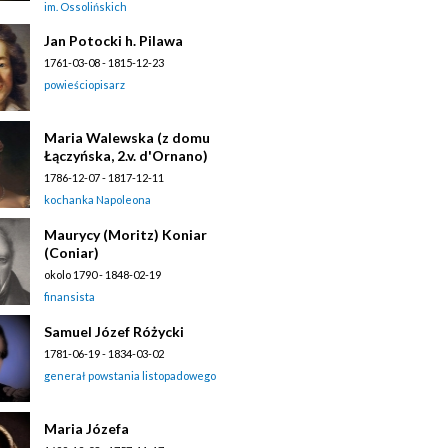
im. Ossolińskich
Jan Potocki h. Pilawa
1761-03-08 - 1815-12-23
powieściopisarz
Maria Walewska (z domu
Łączyńska, 2.v. d'Ornano)
1786-12-07 - 1817-12-11
kochanka Napoleona
Maurycy (Moritz) Koniar
(Coniar)
okolo 1790 - 1848-02-19
finansista
Samuel Józef Różycki
1781-06-19 - 1834-03-02
generał powstania listopadowego
Maria Józefa