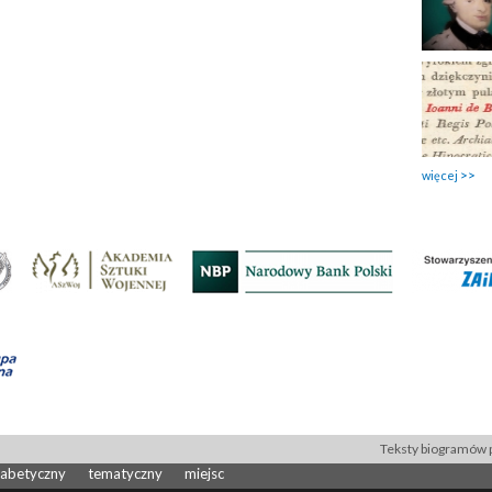
więcej
Teksty biogramów p
fabetyczny
tematyczny
miejsc