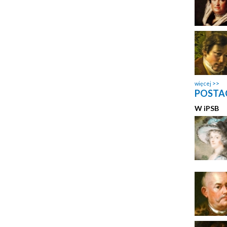
więcej
POSTAC
W
i
PSB