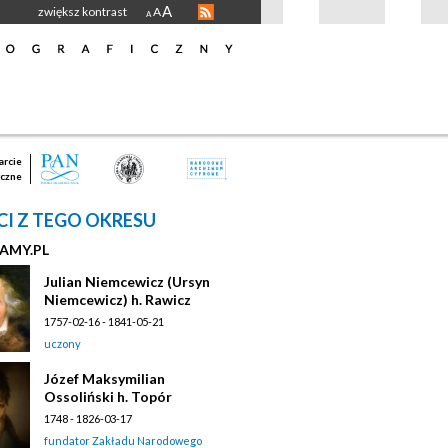
A
zwiększ kontrast
A
A
rcie
czne
I Z TEGO OKRESU
AMY.PL
Julian Niemcewicz (Ursyn
Niemcewicz) h. Rawicz
1757-02-16 - 1841-05-21
uczony
Józef Maksymilian
Ossoliński h. Topór
1748 - 1826-03-17
fundator Zakładu Narodowego