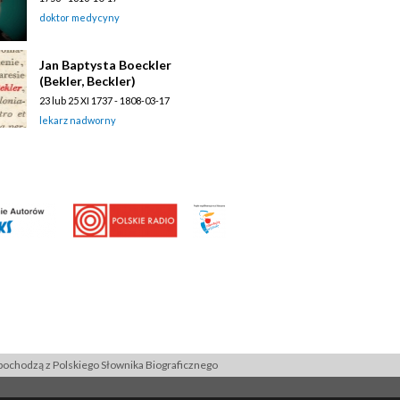
doktor medycyny
Jan Baptysta Boeckler
(Bekler, Beckler)
23 lub 25 XI 1737 - 1808-03-17
lekarz nadworny
ochodzą z Polskiego Słownika Biograficznego