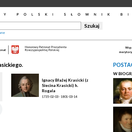
ane
Honorowy Patronat Prezydenta
Wspa
onat
Rzeczypospolitej Polskiej
merytory
asickiego.
POSTAC
W BIOGR
Ignacy Błażej Krasicki (z
Siecina Krasicki) h.
Rogala
1735-02-03 - 1801-03-14
prymas Polski