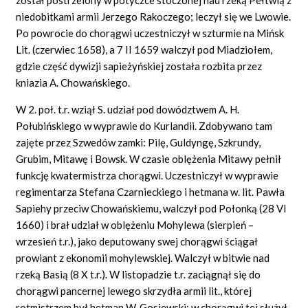
niedobitkami armii Jerzego Rakoczego; leczył się we Lwowie.
Po powrocie do chorągwi uczestniczył w szturmie na Mińsk
Lit. (czerwiec 1658), a 7 II 1659 walczył pod Miadziołem,
gdzie część dywizji sapieżyńskiej została rozbita przez
kniazia A. Chowańskiego.
W 2. poł. t.r. wziął S. udział pod dowództwem A. H.
Połubińskiego w wyprawie do Kurlandii. Zdobywano tam
zajęte przez Szwedów zamki: Pilę, Guldyngę, Szkrundy,
Grubim, Mitawę i Bowsk. W czasie oblężenia Mitawy pełnił
funkcję kwatermistrza chorągwi. Uczestniczył w wyprawie
regimentarza Stefana Czarnieckiego i hetmana w. lit. Pawła
Sapiehy przeciw Chowańskiemu, walczył pod Połonką (28 VI
1660) i brał udział w oblężeniu Mohylewa (sierpień –
wrzesień t.r.), jako deputowany swej chorągwi ściągał
prowiant z ekonomii mohylewskiej. Walczył w bitwie nad
rzeką Basią (8 X t.r.). W listopadzie t.r. zaciągnął się do
chorągwi pancernej lewego skrzydła armii lit., której
rotmistrzem był hetman W. Gosiewski; w chorągwi tej służył