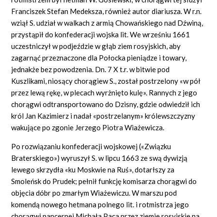
Franciszek Stefan Medeksza, również autor diariusza. W r.n.
wziął S. udział w walkach z armią Chowańskiego nad Dźwiną,
przystąpił do konfederacji wojska lit. We wrześniu 1661
uczestniczył w podjeździe w głąb ziem rosyjskich, aby
zagarnąć przeznaczone dla Połocka pieniądze i towary,
jednakże bez powodzenia. Dn. 7 X t.r. w bitwie pod
Kuszlikami, niosący chorągiew S., został postrzelony «w pół
przez lewą rękę, w plecach wyrżnięto kulę». Rannych z jego
chorągwi odtransportowano do Dzisny, gdzie odwiedził ich
król Jan Kazimierz i nadał «postrzelanym» królewszczyzny
wakujące po zgonie Jerzego Piotra Wiażewicza.
Po rozwiązaniu konfederacji wojskowej («Związku
Braterskiego») wyruszył S. w lipcu 1663 ze swą dywizją
lewego skrzydła «ku Moskwie na Ruś», dotarłszy za
Smoleńsk do Prudek; pełnił funkcję komisarza chorągwi do
objęcia dóbr po zmarłym Wiażewiczu. W marszu pod
komendą nowego hetmana polnego lit. i rotmistrza jego
chorągwi pancernej Michała Paca przez ziemie rosyjskie na