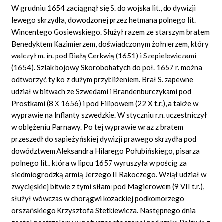
W grudniu 1654 zaciągnął się S. do wojska lit., do dywizji
lewego skrzydła, dowodzonej przez hetmana polnego lit.
Wincentego Gosiewskiego. Służył razem ze starszym bratem
Benedyktem Kazimierzem, doświadczonym żołnierzem, który
walczył m. in. pod Białą Cerkwią (1651) i Szepielewiczami
(1654). Szlak bojowy Skorobohatych do poł. 1657 r. można
odtworzyć tylko z dużym przybliżeniem. Brał S. zapewne
udział w bitwach ze Szwedami i Brandenburczykami pod
Prostkami (8 X 1656) i pod Filipowem (22 X t.r.), a także w
wyprawie na Inflanty szwedzkie. W styczniu r.n. uczestniczył
w oblężeniu Parnawy. Po tej wyprawie wraz z bratem
przeszedł do sapieżyńskiej dywizji prawego skrzydła pod
dowództwem Aleksandra Hilarego Połubińskiego, pisarza
polnego lit., która w lipcu 1657 wyruszyła w pościg za
siedmiogrodzką armią Jerzego II Rakoczego. Wziął udział w
zwycięskiej bitwie z tymi siłami pod Magierowem (9 VII t.r.),
służył wówczas w chorągwi kozackiej podkomorzego
orszańskiego Krzysztofa Stetkiewicza. Następnego dnia
został postrzelony w potyczce stoczonej nad rzeką Pełtwią z