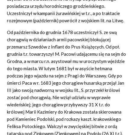
posiadacza urzędu horodniczego grodzieńskiego.
Uczestniczył w kampanii żurawińskiej w t.r., a po traktacie
rozejmowym (październik) powrócił z wojskiem lit. na Litwę.
Od października do grudnia 1678 uczestniczył S. ze swą
chorągwią w działaniach armii pacowskiej blokującej
przemarsz Szwedów z Inflant do Prus Książęcych. Od poł.
grudnia t.r. towarzyszył M. Pacowi udającemu się na sejm do
Grodna, a w marcu r.n. asystował mu w uroczystym wjeździe
do tego miasta. W lutym 1681 był w asyście hetmana
podczas jego wjazdu na sejm z Pragi do Warszawy. Gdy po
śmierci Paca w r. 1683 jego chorągiew husarską przejął Jan
III jako swoją nadworną w wojsku lit., S. przyrzekł królowi
zostać pod chorągwią. Nie wziął udziału w wyprawie
wiedeńskiej; jego chorągiew przybywszy 31 X t.r. do
królowej Marii Kazimiery do Krakowa została skierowana
pod Kamieniec Podolski, pod rozkazy kaszt. krakowskiego
Feliksa Potockiego. Walczył w zwycięskiej bitwie z ordą
tatarską pod Zinkowem (Zienkowem) na Podolu (26 XI t.r.).