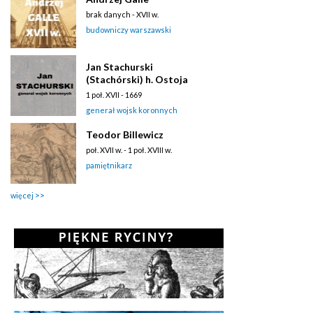
brak danych - XVII w.
budowniczy warszawski
Jan Stachurski
(Stachórski) h. Ostoja
1 poł. XVII - 1669
generał wojsk koronnych
Teodor Billewicz
poł. XVII w. - 1 poł. XVIII w.
pamiętnikarz
więcej