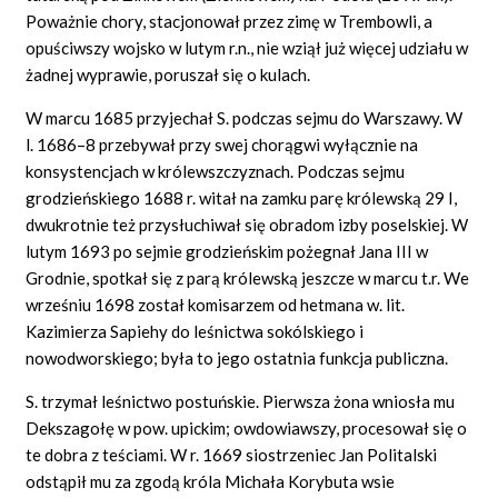
Poważnie chory, stacjonował przez zimę w Trembowli, a
opuściwszy wojsko w lutym r.n., nie wziął już więcej udziału w
żadnej wyprawie, poruszał się o kulach.
W marcu 1685 przyjechał S. podczas sejmu do Warszawy. W
l. 1686–8 przebywał przy swej chorągwi wyłącznie na
konsystencjach w królewszczyznach. Podczas sejmu
grodzieńskiego 1688 r. witał na zamku parę królewską 29 I,
dwukrotnie też przysłuchiwał się obradom izby poselskiej. W
lutym 1693 po sejmie grodzieńskim pożegnał Jana III w
Grodnie, spotkał się z parą królewską jeszcze w marcu t.r. We
wrześniu 1698 został komisarzem od hetmana w. lit.
Kazimierza Sapiehy do leśnictwa sokólskiego i
nowodworskiego; była to jego ostatnia funkcja publiczna.
S. trzymał leśnictwo postuńskie. Pierwsza żona wniosła mu
Dekszagołę w pow. upickim; owdowiawszy, procesował się o
te dobra z teściami. W r. 1669 siostrzeniec Jan Politalski
odstąpił mu za zgodą króla Michała Korybuta wsie