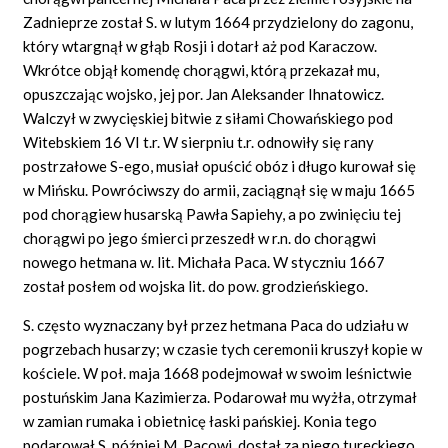
Zadnieprze został S. w lutym 1664 przydzielony do zagonu,
który wtargnął w głąb Rosji i dotarł aż pod Karaczow.
Wkrótce objął komendę chorągwi, którą przekazał mu,
opuszczając wojsko, jej por. Jan Aleksander Ihnatowicz.
Walczył w zwycięskiej bitwie z siłami Chowańskiego pod
Witebskiem 16 VI t.r. W sierpniu t.r. odnowiły się rany
postrzałowe S-ego, musiał opuścić obóz i długo kurował się
w Mińsku. Powróciwszy do armii, zaciągnął się w maju 1665
pod chorągiew husarską Pawła Sapiehy, a po zwinięciu tej
chorągwi po jego śmierci przeszedł w r.n. do chorągwi
nowego hetmana w. lit. Michała Paca. W styczniu 1667
został posłem od wojska lit. do pow. grodzieńskiego.
S. często wyznaczany był przez hetmana Paca do udziału w
pogrzebach husarzy; w czasie tych ceremonii kruszył kopie w
kościele. W poł. maja 1668 podejmował w swoim leśnictwie
postuńskim Jana Kazimierza. Podarował mu wyżła, otrzymał
w zamian rumaka i obietnicę łaski pańskiej. Konia tego
podarował S. później M. Pacowi, dostał za niego tureckiego