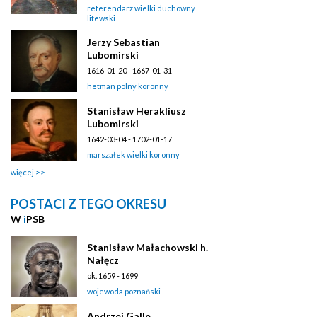
referendarz wielki duchowny
litewski
Jerzy Sebastian
Lubomirski
1616-01-20 - 1667-01-31
hetman polny koronny
Stanisław Herakliusz
Lubomirski
1642-03-04 - 1702-01-17
marszałek wielki koronny
więcej
POSTACI Z TEGO OKRESU
W
i
PSB
Stanisław Małachowski h.
Nałęcz
ok. 1659 - 1699
wojewoda poznański
Andrzej Galle