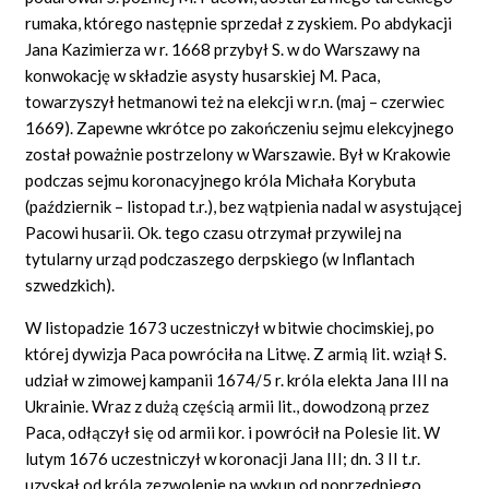
rumaka, którego następnie sprzedał z zyskiem. Po abdykacji
Jana Kazimierza w r. 1668 przybył S. w do Warszawy na
konwokację w składzie asysty husarskiej M. Paca,
towarzyszył hetmanowi też na elekcji w r.n. (maj – czerwiec
1669). Zapewne wkrótce po zakończeniu sejmu elekcyjnego
został poważnie postrzelony w Warszawie. Był w Krakowie
podczas sejmu koronacyjnego króla Michała Korybuta
(październik – listopad t.r.), bez wątpienia nadal w asystującej
Pacowi husarii. Ok. tego czasu otrzymał przywilej na
tytularny urząd podczaszego derpskiego (w Inflantach
szwedzkich).
W listopadzie 1673 uczestniczył w bitwie chocimskiej, po
której dywizja Paca powróciła na Litwę. Z armią lit. wziął S.
udział w zimowej kampanii 1674/5 r. króla elekta Jana III na
Ukrainie. Wraz z dużą częścią armii lit., dowodzoną przez
Paca, odłączył się od armii kor. i powrócił na Polesie lit. W
lutym 1676 uczestniczył w koronacji Jana III; dn. 3 II t.r.
uzyskał od króla zezwolenie na wykup od poprzedniego