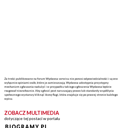
Za treści publikowane na forum Wydawca serwisu nie ponosi odpowiedzialności i są one
wyłącznie opiniami osób, które je zamieszczają. Wydawca udostępnia przystępny
mechanizm zgłaszania nadużyć i w przypadku takiego zgłoszenia Wydawca będzie
reagował niezwłocznie. Aby zgłosić post naruszający prawo lub standardy współżycia
społecznego wystarczy kliknąć ikonę flagi, która znajduje się po prawej stronie każdego
wpisu.
ZOBACZ MULTIMEDIA
dotyczące tej postaci w portalu