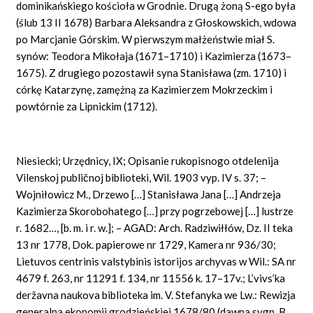
dominikańskiego kościoła w Grodnie. Drugą żoną S-ego była
(ślub 13 II 1678) Barbara Aleksandra z Głoskowskich, wdowa
po Marcjanie Górskim. W pierwszym małżeństwie miał S.
synów: Teodora Mikołaja (1671–1710) i Kazimierza (1673–
1675). Z drugiego pozostawił syna Stanisława (zm. 1710) i
córkę Katarzynę, zamężną za Kazimierzem Mokrzeckim i
powtórnie za Lipnickim (1712).
Niesiecki; Urzędnicy, IX; Opisanie rukopisnogo otdelenija
Vilenskoj publičnoj biblioteki, Wil. 1903 vyp. IV s. 37; –
Wojniłowicz M., Drzewo […] Stanisława Jana […] Andrzeja
Kazimierza Skorobohatego […] przy pogrzebowej […] lustrze
r. 1682…, [b. m. i r. w.]; – AGAD: Arch. Radziwiłłów, Dz. II teka
13 nr 1778, Dok. papierowe nr 1729, Kamera nr 936/30;
Lietuvos centrinis valstybinis istorijos archyvas w Wil.: SA nr
4679 f. 263, nr 11291 f. 134, nr 11556 k. 17–17v.; L’vivs’ka
deržavna naukova biblioteka im. V. Stefanyka we Lw.: Rewizja
generalna ekonomii grodzieńskiej 1678/80 (dawna sygn. B.