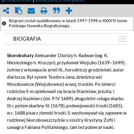
Biogram został opublikowany w latach 1997-1998 w XXXVIII tomie
Polskiego Słownika Biograficznego.
BIOGRAFIA
BIOGRAFIA
Skorobohaty
Aleksander Dionizy h. Radwan (wg. K.
GRAF POWIĄZAŃ
Niesieckiego h. Kruczyn), przydomek Wojszko (1639–1699),
żołnierz w kompucie armii lit., horodniczy grodzieński, autor
DYSKUSJA
diariusza. Był synem Teodora Jana, dziedzica wsi
Mapa
Woszkowicze (Wojszkowice) w woj. trockim. Po śmierci
rodziców S-m opiekowali się bracia Stanisław, jezuita, i
Andrzej Kazimierz (zm. 9 IV 1689), długoletni «sługa skarbu
lit.», potem skarbny lit. (1678), podwojewodzi trocki (1685),
w r. 1688 pisarz ziemski trocki. S. wychowywał się zapewne w
rodzinnej Skorobowszczyźnie u siostry Krystyny Zofii i
szwagra Fabiana Politalskiego, tam też pobierał nauki.