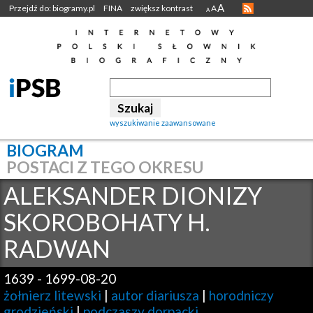
A
Przejdź do: biogramy.pl
FINA
zwiększ kontrast
A
A
wyszukiwanie zaawansowane
BIOGRAM
POSTACI Z TEGO OKRESU
ALEKSANDER DIONIZY
SKOROBOHATY H.
RADWAN
1639
-
1699-08-20
żołnierz litewski
|
autor diariusza
|
horodniczy
grodzieński
|
podczaszy dorpacki