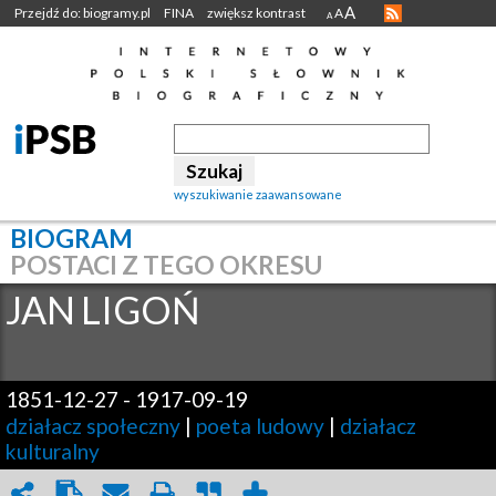
A
Przejdź do: biogramy.pl
FINA
zwiększ kontrast
A
A
wyszukiwanie zaawansowane
BIOGRAM
POSTACI Z TEGO OKRESU
JAN
LIGOŃ
1851-12-27
-
1917-09-19
działacz społeczny
|
poeta ludowy
|
działacz
kulturalny