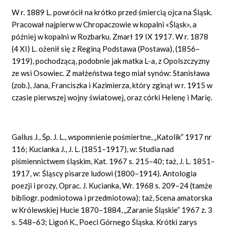
W r. 1889 L. powrócił na krótko przed śmiercią ojca na Śląsk.
Pracował najpierw w Chropaczowie w kopalni «Śląsk», a
później w kopalni w Rozbarku. Zmarł 19 IX 1917. W r. 1878
(4 XI) L. ożenił się z Reginą Podstawa (Postawa), (1856–
1919), pochodzącą, podobnie jak matka L-a, z Opolszczyzny
ze wsi Osowiec. Z małżeństwa tego miał synów: Stanisława
(zob.), Jana, Franciszka i Kazimierza, który zginął w r. 1915 w
czasie pierwszej wojny światowej, oraz córki Helenę i Marię.
Gallus J., Śp. J. L., wspomnienie pośmiertne, „Katolik” 1917 nr
116; Kucianka J., J. L. (1851–1917), w: Studia nad
piśmiennictwem śląskim, Kat. 1967 s. 215–40; taż, J. L. 1851–
1917, w: Śląscy pisarze ludowi (1800–1914). Antologia
poezji i prozy, Oprac. J. Kucianka, Wr. 1968 s. 209–24 (tamże
bibliogr. podmiotowa i przedmiotowa); taż, Scena amatorska
w Królewskiej Hucie 1870–1884, „Zaranie Śląskie” 1967 z. 3
s. 548–63; Ligoń K., Poeci Górnego Śląska. Krótki zarys