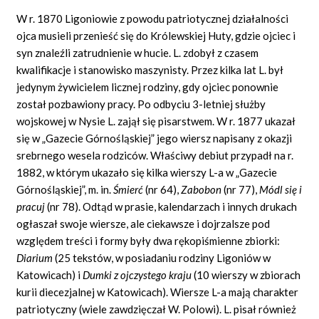
W r. 1870 Ligoniowie z powodu patriotycznej działalności
ojca musieli przenieść się do Królewskiej Huty, gdzie ojciec i
syn znaleźli zatrudnienie w hucie. L. zdobył z czasem
kwalifikacje i stanowisko maszynisty. Przez kilka lat L. był
jedynym żywicielem licznej rodziny, gdy ojciec ponownie
został pozbawiony pracy. Po odbyciu 3-letniej służby
wojskowej w Nysie L. zajął się pisarstwem. W r. 1877 ukazał
się w „Gazecie Górnośląskiej” jego wiersz napisany z okazji
srebrnego wesela rodziców. Właściwy debiut przypadł na r.
1882, w którym ukazało się kilka wierszy L-a w „Gazecie
Górnośląskiej”, m. in.
Śmierć
(nr 64),
Zabobon
(nr 77),
Módl
się
i
pracuj
(nr 78). Odtąd w prasie, kalendarzach i innych drukach
ogłaszał swoje wiersze, ale ciekawsze i dojrzalsze pod
względem treści i formy były dwa rękopiśmienne zbiorki:
Diarium
(25 tekstów, w posiadaniu rodziny Ligoniów w
Katowicach) i
Dumki z ojczystego kraju
(10 wierszy w zbiorach
kurii diecezjalnej w Katowicach). Wiersze L-a mają charakter
patriotyczny (wiele zawdzięczał W. Polowi). L. pisał również