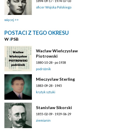
1894-09-17 - 1974-07-03
oficer Wojska Polskiego
więcej
POSTACI Z TEGO OKRESU
W
i
PSB
Wacław Wieńczysław
Piotrowski
1880-10-28 - po 1938
podróżnik
Mieczysław Sterling
1883-09-28 - 1945
krytyk sztuki
Stanisław Sikorski
1855-02-09 - 1929-06-29
ziemianin