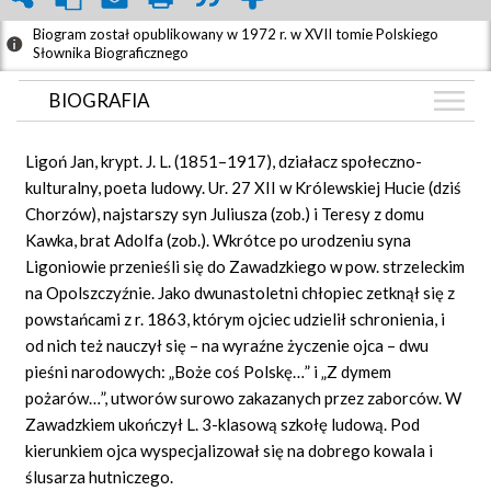
Biogram został opublikowany w 1972 r. w XVII tomie Polskiego
Słownika Biograficznego
BIOGRAFIA
BIOGRAFIA
Ligoń Jan, krypt. J. L. (1851–1917), działacz społeczno-
GRAF POWIĄZAŃ
kulturalny, poeta ludowy. Ur. 27 XII w Królewskiej Hucie (dziś
Chorzów), najstarszy syn Juliusza (zob.) i Teresy z domu
DYSKUSJA
Kawka, brat Adolfa (zob.). Wkrótce po urodzeniu syna
Ligoniowie przenieśli się do Zawadzkiego w pow. strzeleckim
na Opolszczyźnie. Jako dwunastoletni chłopiec zetknął się z
powstańcami z r. 1863, którym ojciec udzielił schronienia, i
od nich też nauczył się – na wyraźne życzenie ojca – dwu
pieśni narodowych: „Boże coś Polskę…” i „Z dymem
pożarów…”, utworów surowo zakazanych przez zaborców. W
Zawadzkiem ukończył L. 3-klasową szkołę ludową. Pod
kierunkiem ojca wyspecjalizował się na dobrego kowala i
ślusarza hutniczego.