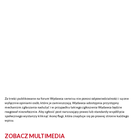
Za treści publikowane na forum Wydawca serwisu nie ponosi odpowiedzialności i są one
wyłącznie opiniami osób, które je zamieszczają. Wydawca udostępnia przystępny
mechanizm zgłaszania nadużyć i w przypadku takiego zgłoszenia Wydawca będzie
reagował niezwłocznie. Aby zgłosić post naruszający prawo lub standardy współżycia
społecznego wystarczy kliknąć ikonę flagi, która znajduje się po prawej stronie każdego
wpisu.
ZOBACZ MULTIMEDIA