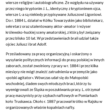
wiersze religijne i autobiograficzne. Ze względu na używany
przez niego kryptonim J. L., identyczny z kryptonimem ojca,
wiersze L-a są niekiedy przypisywane Juliuszowi Ligoniowi.
Do r. 1884 L. działał w Kółku Towarzyskim jako bibliotekarz,
sekretarz oraz utalentowany aktor-amator i reżyser
królewsko-huckiej sceny amatorskiej, z którą był związany
przez blisko 10 lat. W przedstawieniach brali udział także
ojciec Juliusz i brat Adolf.
Prześladowany za pracę organizacyjną i oskarżony o
wysyłanie politycznych informacji do prasy polskiej w innych
zaborach, został zwolniony z pracy w r. 1884 i przez kilka
miesięcy nie mógł znaleźć zatrudnienia w przemyśle jako
«polski agitator». Wówczas udał się do Małopolski
wschodniej, śladem swych młodszych braci, którzy tu
wyemigrowali ze Śląska w poszukiwaniu pracy. L. otrzymał
pracę maszynisty przy szybach naftowych w Pomiarkach
koło Truskawca. Około r. 1887 pracował krótko w Rajsku w
organizowanych właśnie kopalniach nafty.