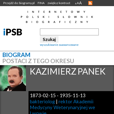
A
Przejdź do: biogramy.pl
FINA
zwiększ kontrast
A
A
wyszukiwanie zaawansowane
BIOGRAM
POSTACI Z TEGO OKRESU
KAZIMIERZ
PANEK
1873-02-15
-
1935-11-13
bakteriolog
|
rektor Akademii
Medycyny Weterynaryjnej we
Lwowie