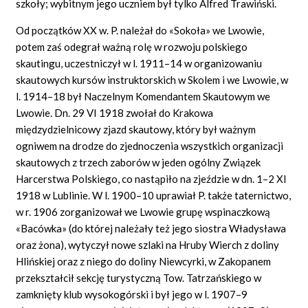
szkoły; wybitnym jego uczniem był tylko Alfred Trawiński.
Od początków XX w. P. należał
do
«Sokoła»
we Lwowie,
potem zaś odegrał ważną rolę w rozwoju polskiego
skautingu, uczestniczył w l. 1911–14 w organizowaniu
skautowych kursów instruktorskich w Skolem i we Lwowie, w
l. 1914–18 był Naczelnym Komendantem Skautowym we
Lwowie. Dn. 29 VI 1918 zwołał do Krakowa
międzydzielnicowy zjazd skautowy, który był ważnym
ogniwem na drodze do zjednoczenia wszystkich organizacji
skautowych z trzech zaborów w jeden ogólny Związek
Harcerstwa Polskiego, co nastąpiło na zjeździe w dn. 1–2 XI
1918 w Lublinie. W l. 1900–10 uprawiał P. także taternictwo,
w r. 1906 zorganizował we Lwowie grupę wspinaczkową
«Bacówka» (do której należały też jego siostra Władysława
oraz żona), wytyczył nowe szlaki na Hruby Wierch z doliny
Hlińskiej oraz z niego do doliny Niewcyrki, w Zakopanem
przekształcił sekcję turystyczną Tow. Tatrzańskiego w
zamknięty klub wysokogórski i był jego w l. 1907–9