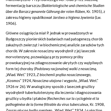
fermentację barszczu
(Bakteriologische und chemische Studien
über die Barszcz genannte Gährung der roten
Rüben,
Kr. 1905), z
zakresu higieny opublikował
Jarstwo a higiena żywienia
(Lw.
1906).
Główne osiągnięcia miał P. jednak w prowadzonych w
Bydgoszczy pionierskich badaniach nad patogenezą chorób
zakaźnych zwierząt i w biochemicznej analizie zarazków tych
chorób. W zakresie nosacizny wyodrębnił z jej laseczek
morvotenzynę, pozwalającą przy pomocy próby
prowokacyjnej na zdiagnozowanie ukrytych czy wątpliwych
form tej choroby
(Podstawy racjonalnej walki z nosacizną,
„Wiad. Wet.” 1923,
Z biochemii prątka nosaciznowego,
„Kosmos” 1924,
Nosacizna utajona i wygasła,
„Wiad. Wet.”
1926 nr 26). W analogiczny sposób z laseczek gruźlicy
wyodrębnił tuberkulotenzynę dla leczenia i diagnozowania
gruźlicy u bydła i ptaków
(Recherches sur la cyclogénie
et la
pathogénèse
de
la forme
filtrable
du virus tuberculeux,
Kr. 1908,
Zaraza płucna bydła rogatego,
„Wiad. Wet.” 1924,
La réaction