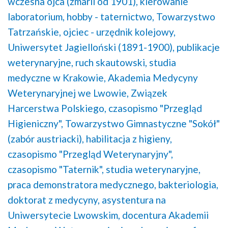
wczesna ojca (zmarli od 1901),
kierowanie
laboratorium,
hobby - taternictwo,
Towarzystwo
Tatrzańskie,
ojciec - urzędnik kolejowy,
Uniwersytet Jagielloński (1891-1900),
publikacje
weterynaryjne,
ruch skautowski,
studia
medyczne w Krakowie,
Akademia Medycyny
Weterynaryjnej we Lwowie,
Związek
Harcerstwa Polskiego,
czasopismo "Przegląd
Higieniczny",
Towarzystwo Gimnastyczne "Sokół"
(zabór austriacki),
habilitacja z higieny,
czasopismo "Przegląd Weterynaryjny",
czasopismo "Taternik",
studia weterynaryjne,
praca demonstratora medycznego,
bakteriologia,
doktorat z medycyny,
asystentura na
Uniwersytecie Lwowskim,
docentura Akademii