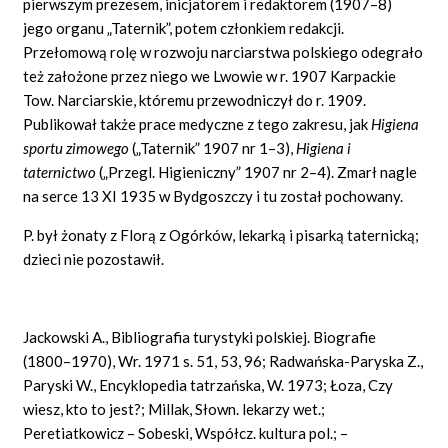
pierwszym prezesem, inicjatorem i redaktorem (1907–8)
jego organu „Taternik”, potem członkiem redakcji.
Przełomową rolę w rozwoju narciarstwa polskiego odegrało
też założone przez niego we Lwowie w r. 1907 Karpackie
Tow. Narciarskie, któremu przewodniczył do r. 1909.
Publikował także prace medyczne z tego zakresu, jak
Higiena
sportu zimowego
(„Taternik” 1907 nr 1–3),
Higiena i
taternictwo
(„Przegl. Higieniczny” 1907 nr 2–4). Zmarł nagle
na serce 13 XI 1935 w Bydgoszczy i tu został pochowany.
P. był żonaty z Florą z Ogórków, lekarką i pisarką taternicką;
dzieci nie pozostawił.
Jackowski A., Bibliografia turystyki polskiej. Biografie
(1800–1970), Wr. 1971 s. 51, 53, 96; Radwańska-Paryska Z.,
Paryski W., Encyklopedia tatrzańska, W. 1973; Łoza, Czy
wiesz, kto to jest?; Millak, Słown. lekarzy wet.;
Peretiatkowicz – Sobeski, Współcz. kultura pol.; –