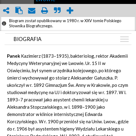
Biogram został opublikowany w 1980 r. w XXV tomie Polskiego
Słownika Biograficznego.
BIOGRAFIA
BIOGRAFIA
Panek
Kazimierz (1873–1935), bakteriolog, rektor Akademii
ZDJĘCIA
Medycyny Weterynaryjnej we Lwowie. Ur. 15 II w
(5)
Oświęcimiu, był synem urzędnika kolejowego, po którego
GRAF POWIĄZAŃ
śmierci wychowywał go stolarz Aleksander Gałuszka. P.
DYSKUSJA
ukończył w r. 1892 Gimnazjum Św. Anny w Krakowie, po czym
Mapa
studiował medycynę na UJ i doktoryzował się w r. 1897. W l.
1893–7 pracował jako asystent chemii lekarskiej u
Aleksandra Stopczańskiego, w l. 1898–1900 jako
demonstrator w klinice internistycznej Edwarda
Korczyńskiego. W r. 1900 przeniósł się na Uniw. Lwow., gdzie
do r. 1906 był asystentem higieny Wydziału Lekarskiego u
Stanisława Bądzyńskiego. W l. 1903–6 studiował też