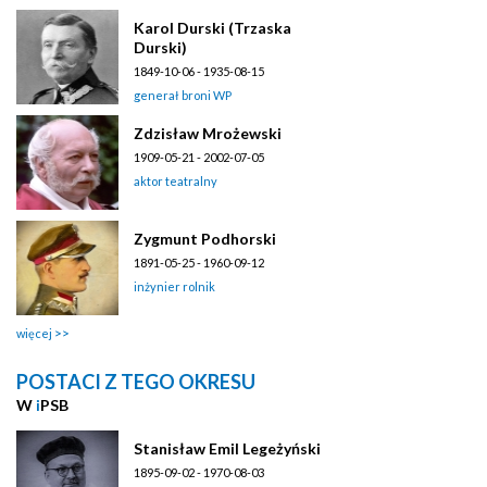
Karol Durski (Trzaska
Durski)
1849-10-06 - 1935-08-15
generał broni WP
Zdzisław Mrożewski
1909-05-21 - 2002-07-05
aktor teatralny
Zygmunt Podhorski
1891-05-25 - 1960-09-12
inżynier rolnik
więcej
POSTACI Z TEGO OKRESU
W
i
PSB
Stanisław Emil Legeżyński
1895-09-02 - 1970-08-03