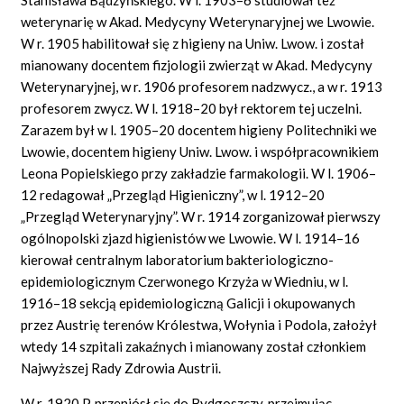
weterynarię w Akad. Medycyny Weterynaryjnej we Lwowie.
W r. 1905 habilitował się z higieny na Uniw. Lwow. i został
mianowany docentem fizjologii zwierząt w Akad. Medycyny
Weterynaryjnej, w r. 1906 profesorem nadzwycz., a w r. 1913
profesorem zwycz. W l. 1918–20 był rektorem tej uczelni.
Zarazem był w l. 1905–20 docentem higieny Politechniki we
Lwowie, docentem higieny Uniw. Lwow. i współpracownikiem
Leona Popielskiego przy zakładzie farmakologii. W l. 1906–
12 redagował „Przegląd Higieniczny”, w l. 1912–20
„Przegląd Weterynaryjny”. W r. 1914 zorganizował pierwszy
ogólnopolski zjazd higienistów we Lwowie. W l. 1914–16
kierował centralnym laboratorium bakteriologiczno-
epidemiologicznym Czerwonego Krzyża w Wiedniu, w l.
1916–18 sekcją epidemiologiczną Galicji i okupowanych
przez Austrię terenów Królestwa, Wołynia i Podola, założył
wtedy 14 szpitali zakaźnych i mianowany został członkiem
Najwyższej Rady Zdrowia Austrii.
W r. 1920 P. przeniósł się do Bydgoszczy, przejmując