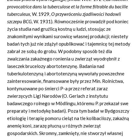
provocatrice dans la tuberculose et la forme filtrable du bacille
tuberculeux,
W.
1929,
O przywróceniu zjadliwości hodowli
szczepu BCG,
W. 1931). Równocześnie prowadził pod koniec
życia studia nad gruźlicą kostną u ludzi, stosując ze
znakomitymi wynikami surowicę własnej produkcji; niestety
badań tych już nie zdążył opublikować i tajemnicę tej metody
zabrał ze sobą do grobu. W podobny sposób też dla
zwalczania zakaźnego ronienia u zwierząt wyodrębnił z
laseczek brucelozy abortotenzynę. Badania nad
tuberkulotenzyną i abortotenzyną wywołały powszechne
zainteresowanie, finansowane były przez Min. Rolnictwa,
kontynuowane po śmierci P-a przez referat zaraz
zwierzęcych Ligi Narodów (O. Gerlach z instytutu
badawczego rolnego w Mödlingu, któremu P. przekazał swe
preparaty i metodykę badań). Poza tym badał w Bydgoszczy
etiologię i terapię pomoru cieląt na tle kolibacilozy, zakaźną
anemię koni, zarazę płucną u różnych zwierząt
gospodarskich. Skromny, zamknięty, nie stworzył własnej