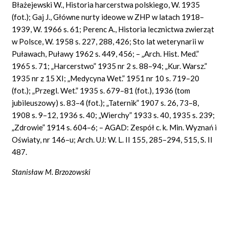
Błażejewski W., Historia harcerstwa polskiego, W. 1935
(fot.); Gaj J., Główne nurty ideowe w ZHP w latach 1918–
1939, W. 1966 s. 61; Perenc A., Historia lecznictwa zwierząt
w Polsce, W. 1958 s. 227, 288, 426; Sto lat weterynarii w
Puławach, Puławy 1962 s. 449, 456; – „Arch. Hist. Med.”
1965 s. 71; „Harcerstwo” 1935 nr 2 s. 88–94; „Kur. Warsz.”
1935 nr z 15 XI; „Medycyna Wet.” 1951 nr 10 s. 719–20
(fot.); „Przegl. Wet.” 1935 s. 679–81 (fot.), 1936 (tom
jubileuszowy) s. 83–4 (fot.); „Taternik” 1907 s. 26, 73–8,
1908 s. 9–12, 1936 s. 40; „Wierchy” 1933 s. 40, 1935 s. 239;
„Zdrowie” 1914 s. 604–6; – AGAD: Zespół c. k. Min. Wyznań i
Oświaty, nr 146–u; Arch. UJ: W. L. II 155, 285–294, 515, S. II
487.
Stanisław M. Brzozowski