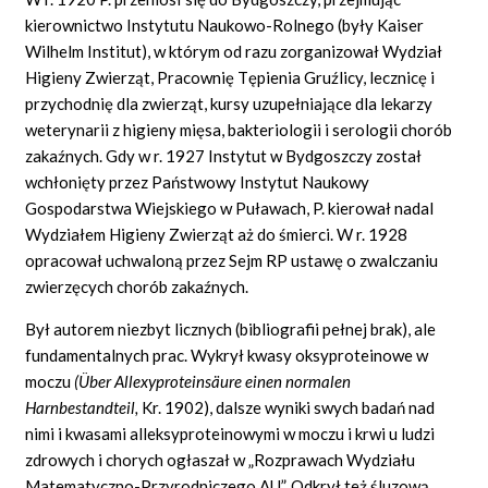
kierownictwo Instytutu Naukowo-Rolnego (były Kaiser
Wilhelm Institut), w którym od razu zorganizował Wydział
Higieny Zwierząt, Pracownię Tępienia Gruźlicy, lecznicę i
przychodnię dla zwierząt, kursy uzupełniające dla lekarzy
weterynarii z higieny mięsa, bakteriologii i serologii chorób
zakaźnych. Gdy w r. 1927 Instytut w Bydgoszczy został
wchłonięty przez Państwowy Instytut Naukowy
Gospodarstwa Wiejskiego w Puławach, P. kierował nadal
Wydziałem Higieny Zwierząt aż do śmierci. W r. 1928
opracował uchwaloną przez Sejm RP ustawę o zwalczaniu
zwierzęcych chorób zakaźnych.
Był autorem niezbyt licznych (bibliografii pełnej brak), ale
fundamentalnych prac. Wykrył kwasy oksyproteinowe w
moczu
(Über Allexyproteinsäure einen normalen
Harnbestandteil,
Kr. 1902), dalsze wyniki swych badań nad
nimi i kwasami alleksyproteinowymi w moczu i krwi u ludzi
zdrowych i chorych ogłaszał w „Rozprawach Wydziału
Matematyczno-Przyrodniczego AU”. Odkrył też śluzową