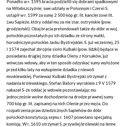
Ponadto w r. 1595 bracia podzielili się dobrami spadkowymi
na Witebszczyźnie; swe udziały w Połonnym i Czerei S.
ustąpił w r. 1599 za sumę 2 500 kóp gr. lit. kanclerzowi lit.
Lwu Sapieże, który oddał mu za nie star. ostryńskie (pow.
grodzieński). Obaj bracia pretendowali także do dóbr w woj.
połockim pozostałych po ich dziadku ze strony matki,
horodniczym połockim Jacku Bystrejskim. S. już wcześniej, 25
I 1574 zajechał zbrojnie sioło Kulbaki (pow. lidzki) będące w
posiadaniu drugiej żony dziadka Oleny z Korsaków, już
wówczas wdowy, aby w ten sposób odzyskać sumy wyłożone
przed kilku laty na wykupienie dziadka z niewoli
moskiewskiej. Ponieważ Kulbaki Bystrejski otrzymał z
nadania królewskiego, Stefan Batory wyrokiem z 9 V 1579
nakazał S-że oddać je wdowie pozostawiając mu
jednocześnie wolne dochodzenie na drodze prawnej sumy
700 kóp gr. lit. zapisanej na nich Olenie przez męża. Do
rozpatrzenia praw dziedzicznych Sapiehów do dóbr
połockich konstytucją sejmu r. 1607 powołano specjalną
komisję. W r. 1610 otrzymał S. przywilej królewski na lenne