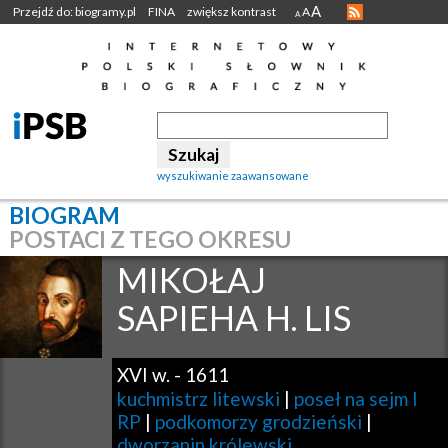
A
Przejdź do: biogramy.pl
FINA
zwiększ kontrast
A
A
wyszukiwanie zaawansowane
BIOGRAM
POSTACI Z TEGO OKRESU
MIKOŁAJ
SAPIEHA H. LIS
XVI w.
-
1611
kuchmistrz litewski
|
poseł na sejm I
RP
|
podkomorzy grodzieński
|
dworzanin królewski