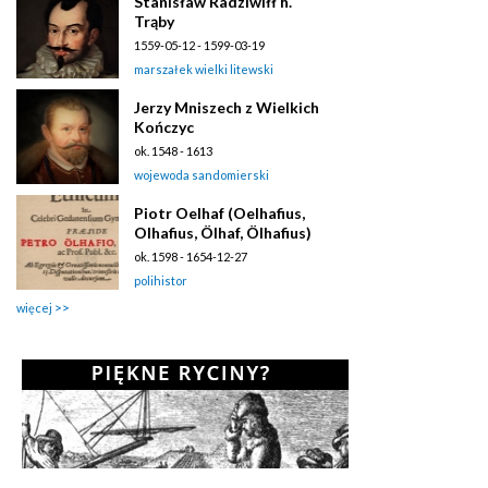
Stanisław Radziwiłł h.
Trąby
1559-05-12 - 1599-03-19
marszałek wielki litewski
Jerzy Mniszech z Wielkich
Kończyc
ok. 1548 - 1613
wojewoda sandomierski
Piotr Oelhaf (Oelhafius,
Olhafius, Ölhaf, Ölhafius)
ok. 1598 - 1654-12-27
polihistor
więcej