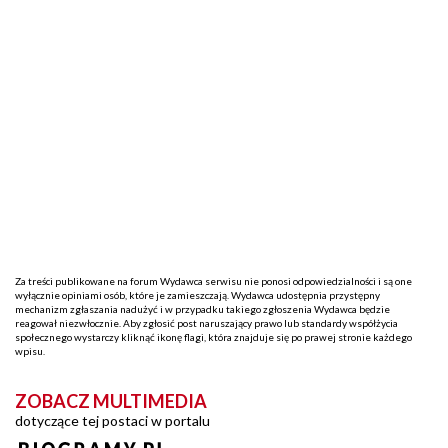
Za treści publikowane na forum Wydawca serwisu nie ponosi odpowiedzialności i są one
wyłącznie opiniami osób, które je zamieszczają. Wydawca udostępnia przystępny
mechanizm zgłaszania nadużyć i w przypadku takiego zgłoszenia Wydawca będzie
reagował niezwłocznie. Aby zgłosić post naruszający prawo lub standardy współżycia
społecznego wystarczy kliknąć ikonę flagi, która znajduje się po prawej stronie każdego
wpisu.
ZOBACZ MULTIMEDIA
dotyczące tej postaci w portalu