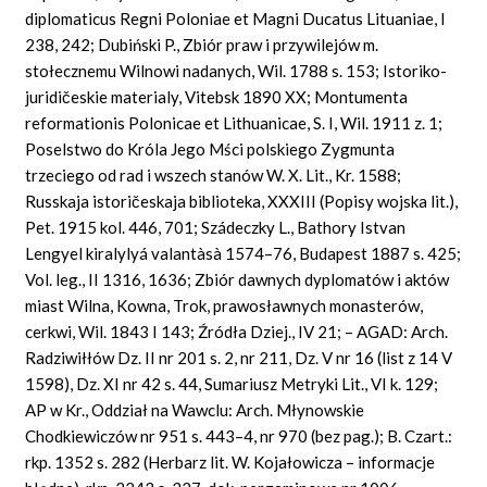
diplomaticus Regni Poloniae et Magni Ducatus Lituaniae, I
238, 242; Dubiński P., Zbiór praw i przywilejów m.
stołecznemu Wilnowi nadanych, Wil. 1788 s. 153; Istoriko-
juridičeskie materialy, Vitebsk 1890 XX; Montumenta
reformationis Polonicae et Lithuanicae, S. I, Wil. 1911 z. 1;
Poselstwo do Króla Jego Mści polskiego Zygmunta
trzeciego od rad i wszech stanów W. X. Lit., Kr. 1588;
Russkaja istoričeskaja biblioteka, XXXIII (Popisy wojska lit.),
Pet. 1915 kol. 446, 701; Szádeczky L., Bathory Istvan
Lengyel kiralylyá valantàsà 1574–76, Budapest 1887 s. 425;
Vol. leg., II 1316, 1636; Zbiór dawnych dyplomatów i aktów
miast Wilna, Kowna, Trok, prawosławnych monasterów,
cerkwi, Wil. 1843 I 143; Źródła Dziej., IV 21; – AGAD: Arch.
Radziwiłłów Dz. II nr 201 s. 2, nr 211, Dz. V nr 16 (list z 14 V
1598), Dz. XI nr 42 s. 44, Sumariusz Metryki Lit., VI k. 129;
AP w Kr., Oddział na Wawclu: Arch. Młynowskie
Chodkiewiczów nr 951 s. 443–4, nr 970 (bez pag.); B. Czart.:
rkp. 1352 s. 282 (Herbarz lit. W. Kojałowicza – informacje