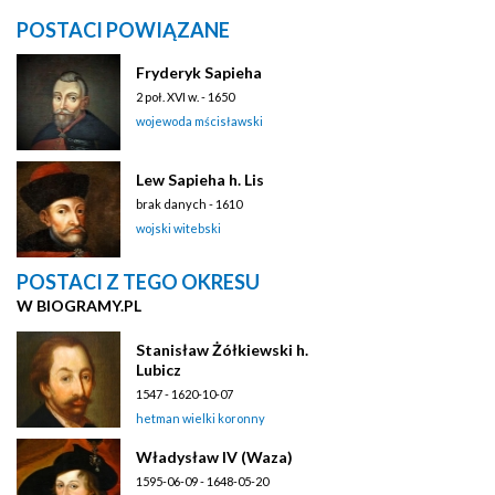
POSTACI POWIĄZANE
Fryderyk Sapieha
2 poł. XVI w. - 1650
wojewoda mścisławski
Lew Sapieha h. Lis
brak danych - 1610
wojski witebski
POSTACI Z TEGO OKRESU
W BIOGRAMY.PL
Stanisław Żółkiewski h.
Lubicz
1547 - 1620-10-07
hetman wielki koronny
Władysław IV (Waza)
1595-06-09 - 1648-05-20