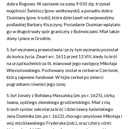
dobra Rogowo. W zastawie na sumę 9 050 złp. trzymał
majętność Świsłocz (pow. wołkowyski), a ponadto dobra
Duśmiany (pow. trocki), które dzierżawił od wojewodziny
podlaskiej Barbary Kiszczyny. Posiadanie Duśmian wplątało
go w długotrwały spór graniczny z Butewiczami. Miał także
domy i place w Grodnie.
S. był wyznawcą prawosławia i przy tym wyznaniu pozostał
do końca życia. Zmarł w r. 1611 przed 13 VIII, kiedy to król
na urząd kuchmistrza lit. mianował jego następcę Mikołaja
Wiesiołowskiego. Pochowany został w cerkwi w Czerlonie,
którą zapewne fundował. W tejże cerkwi po śmierci
pogrzebano również jego żonę.
S. był żonaty z Bohdaną Massalską (zm. po r. 1625), córką
Iwana, sędziego ziemskiego grodzieńskiego. Miał z nią
trzech synów: sekretarza król. i dzierżawcę łunieńskiego
Jana Dominika (zm. po r. 1622), chorego umysłowo Mikołaja i
woj. mścisławskiego Fryderyka (zob.), oraz cztery córki: