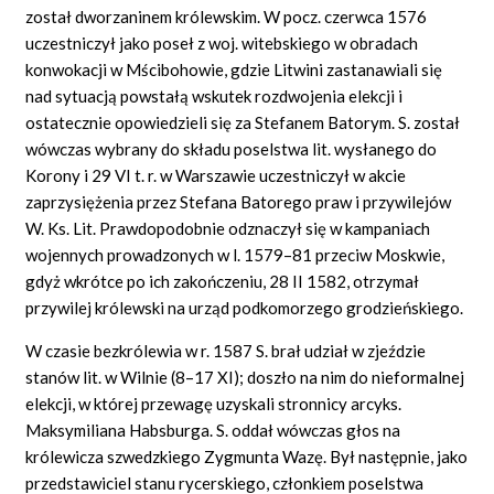
został dworzaninem królewskim. W pocz. czerwca 1576
uczestniczył jako poseł z woj. witebskiego w obradach
konwokacji w Mścibohowie, gdzie Litwini zastanawiali się
nad sytuacją powstałą wskutek rozdwojenia elekcji i
ostatecznie opowiedzieli się za Stefanem Batorym. S. został
wówczas wybrany do składu poselstwa lit. wysłanego do
Korony i 29 VI t. r. w Warszawie uczestniczył w akcie
zaprzysiężenia przez Stefana Batorego praw i przywilejów
W. Ks. Lit. Prawdopodobnie odznaczył się w kampaniach
wojennych prowadzonych w l. 1579–81 przeciw Moskwie,
gdyż wkrótce po ich zakończeniu, 28 II 1582, otrzymał
przywilej królewski na urząd podkomorzego grodzieńskiego.
W czasie bezkrólewia w r. 1587 S. brał udział w zjeździe
stanów lit. w Wilnie (8–17 XI); doszło na nim do nieformalnej
elekcji, w której przewagę uzyskali stronnicy arcyks.
Maksymiliana Habsburga. S. oddał wówczas głos na
królewicza szwedzkiego Zygmunta Wazę. Był następnie, jako
przedstawiciel stanu rycerskiego, członkiem poselstwa