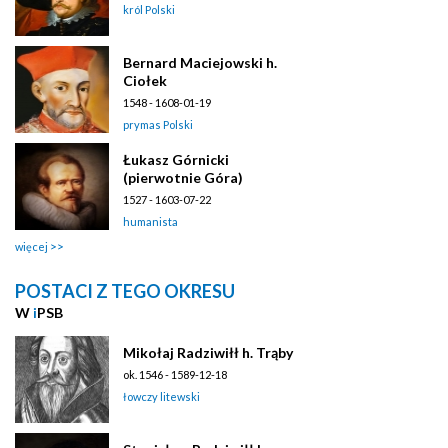
król Polski
Bernard Maciejowski h.
Ciołek
1548 - 1608-01-19
prymas Polski
Łukasz Górnicki
(pierwotnie Góra)
1527 - 1603-07-22
humanista
więcej
POSTACI Z TEGO OKRESU
W
i
PSB
Mikołaj Radziwiłł h. Trąby
ok. 1546 - 1589-12-18
łowczy litewski