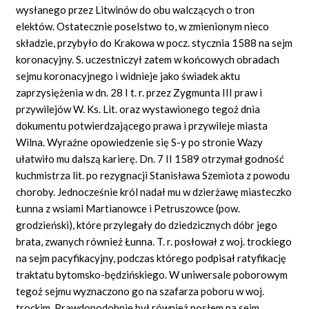
wysłanego przez Litwinów do obu walczących o tron
elektów. Ostatecznie poselstwo to, w zmienionym nieco
składzie, przybyło do Krakowa w pocz. stycznia 1588 na sejm
koronacyjny. S. uczestniczył zatem w końcowych obradach
sejmu koronacyjnego i widnieje jako świadek aktu
zaprzysiężenia w dn. 28 I t. r. przez Zygmunta III praw i
przywilejów W. Ks. Lit. oraz wystawionego tegoż dnia
dokumentu potwierdzającego prawa i przywileje miasta
Wilna. Wyraźne opowiedzenie się S-y po stronie Wazy
ułatwiło mu dalszą karierę. Dn. 7 II 1589 otrzymał godność
kuchmistrza lit. po rezygnacji Stanisława Szemiota z powodu
choroby. Jednocześnie król nadał mu w dzierżawę miasteczko
Łunna z wsiami Martianowce i Petruszowce (pow.
grodzieński), które przylegały do dziedzicznych dóbr jego
brata, zwanych również Łunna. T. r. posłował z woj. trockiego
na sejm pacyfikacyjny, podczas którego podpisał ratyfikację
traktatu bytomsko-będzińskiego. W uniwersale poborowym
tegoż sejmu wyznaczono go na szafarza poboru w woj.
trockim. Prawdopodobnie był również posłem na sejm