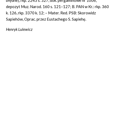
błędne), rkp. 2243 s. 327, dok. pergaminowe nr 1006,
depozyt Muz. Narod. 160 s. 121–127; B. PAN w Kr.: rkp. 360
k. 126, rkp. 3370 k. 12; – Mater. Red. PSB: Skorowidz
Sapiehów, Oprac. przez Eustachego S. Sapiehę.
Henryk Lulewicz