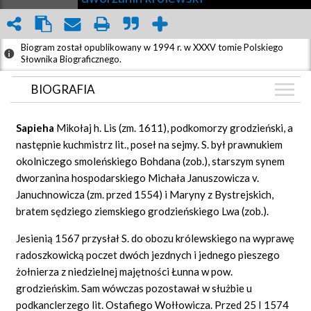
Biogram został opublikowany w 1994 r. w XXXV tomie Polskiego
Słownika Biograficznego.
BIOGRAFIA
BIOGRAFIA
Sapieha
Mikołaj h. Lis (zm. 1611), podkomorzy grodzieński, a
ZDJĘCIA
następnie kuchmistrz lit., poseł na sejmy. S. był prawnukiem
(1)
okolniczego smoleńskiego Bohdana (zob.), starszym synem
GRAF POWIĄZAŃ
dworzanina hospodarskiego Michała Januszowicza v.
DYSKUSJA
Januchnowicza (zm. przed 1554) i Maryny z Bystrejskich,
Mapa
bratem sędziego ziemskiego grodzieńskiego Lwa (zob.).
Jesienią 1567 przysłał S. do obozu królewskiego na wyprawę
radoszkowicką poczet dwóch jezdnych i jednego pieszego
żołnierza z niedzielnej majętności Łunna w pow.
grodzieńskim. Sam wówczas pozostawał w służbie u
podkanclerzego lit. Ostafiego Wołłowicza. Przed 25 I 1574