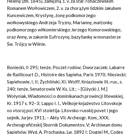
Helenę (zm. 1645), zamężną 1. v. za star. rohaczewskim
Romanem Wołłowiczem, 2. v. za chorążym lidzkim Jakubem
Kuncewiczem, Krystynę, żonę podkomorzego
wołkowyskiego Andrzeja Tryzny, Mariannę, małżonkę
podkomorzego wiłkomierskiego Jerzego Komorowskiego,
oraz Annę, w zakonie Eufrozynę, bazyliankę w monasterze
Św. Trójcy w Wilnie.
Boniecki, II 295; tenże, Poczet rodów; Dworzaczek; Labarre
de Raillicourt D., Histoire des Sapieha, Paris 1970; Niesiecki;
Sapiehowie, I, II; Żychliński, XI; Wolff, Kniaziowie lit.-rus., s.
240; tenże, Senatorowie W. Ks. Lit.; – [Giżycki J. M.]
Wołyniak, Wiadomości o dominikanach prowincji litewskiej,
Kr. 1917 s. 92–3; Lappo I. I.,
Velikoje knjažestvo Litovskoje
vo vtoroj pol.
XVI stoletija. Litovsko-russkij povet i jego
sejmik, Jurjev 1911; – Akty
Vil. Archeogr. Kom., XXX;
Archeografičeskij Sbornik Dokumentov, V; Archiwum domu
Sapiehów, Wyd. A. Prochaska, Lw. 1892 I: Dogiel M., Codex