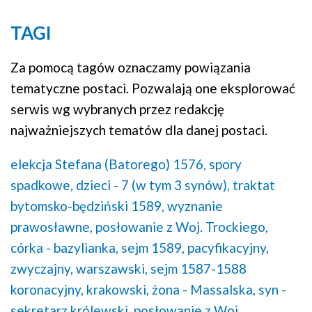
TAGI
Za pomocą tagów oznaczamy powiązania
tematyczne postaci. Pozwalają one eksplorować
serwis wg wybranych przez redakcję
najważniejszych tematów dla danej postaci.
elekcja Stefana (Batorego) 1576,
spory
spadkowe,
dzieci - 7 (w tym 3 synów),
traktat
bytomsko-będziński 1589,
wyznanie
prawosławne,
posłowanie z Woj. Trockiego,
córka - bazylianka,
sejm 1589, pacyfikacyjny,
zwyczajny, warszawski,
sejm 1587-1588
koronacyjny, krakowski,
żona - Massalska,
syn -
sekretarz królewski,
posłowanie z Woj.