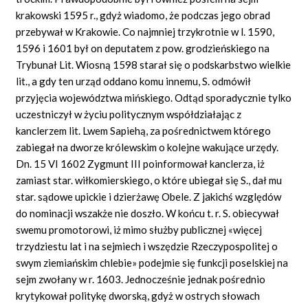
krakowski 1595 r., gdyż wiadomo, że podczas jego obrad
przebywał w Krakowie. Co najmniej trzykrotnie w l. 1590,
1596 i 1601 był on deputatem z pow. grodzieńskiego na
Trybunał Lit. Wiosną 1598 starał się o podskarbstwo wielkie
lit., a gdy ten urząd oddano komu innemu, S. odmówił
przyjęcia województwa mińskiego. Odtąd sporadycznie tylko
uczestniczył w życiu politycznym współdziałając z
kanclerzem lit. Lwem Sapiehą, za pośrednictwem którego
zabiegał na dworze królewskim o kolejne wakujące urzędy.
Dn. 15 VI 1602 Zygmunt III poinformował kanclerza, iż
zamiast star. wiłkomierskiego, o które ubiegał się S., dał mu
star. sądowe upickie i dzierżawę Obele. Z jakichś względów
do nominacji wszakże nie doszło. W końcu t. r. S. obiecywał
swemu promotorowi, iż mimo służby publicznej «więcej
trzydziestu lat i na sejmiech i wszędzie Rzeczypospolitej o
swym ziemiańskim chlebie» podejmie się funkcji poselskiej na
sejm zwołany w r. 1603. Jednocześnie jednak pośrednio
krytykował politykę dworską, gdyż w ostrych słowach