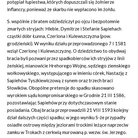
potępiał łupiestwa, których dopuszczali się żołnierze
inflanccy, ponieważ ze skarbu nie wypłacono im żołdu.
S. wspólnie z bratem odziedziczył po ojcu i bezpotomnie
zmarłych stryjach: Hlebie, Dymitrze i Stefanie Sapiehach
cząstki dóbr Łunna, Czerlona i Kulewszczyzna (pow.
grodzieński). W wyniku działu przeprowadzonego 7 I 1581
wziął Czerlonę i Kulewszczyznę. O dziedzictwo to obydwaj
bracia byli pozwani przez spadkobierców ich stryjów z linii
żeńskiej, mianowicie Hrehorego Wojnę, sędziego ziemskiego
wołkowyskiego, występującego w imieniu córek, Nastazję z
Sapiehów Tyszkiewiczową z synem oraz trzech braci
Słowików. Obopólne pretensje do spadku skasowano
wyrokiem sądu kompromisarskiego w Grodnie 21 III 1586,
pozostawiając Sapiehów przy dotychczasowym stanie
posiadania. Obaj bracia przeprowadzili 21 VIII 1593 kolejny
dział dalszych części spadku; w jego wyniku S-że przypadły
osiadłe ostrowy między jeziorami trockimi leżące naprzeciw
zamku w Trokach z cerkwią murowaną p. wezw. św. Jerzego.