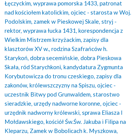
Łęczyckim,
wyprawa pomorska 1433,
patronat
nad kościołem katolickim,
ojciec - starosta w Woj.
Podolskim,
zamek w Pieskowej Skale,
stryj -
rektor,
wyprawa łucka 1431,
korespondencja z
Wielkim Mistrzem krzyżackim,
zapisy dla
klasztorów XV w.,
rodzina Szafrańców h.
Starykoń,
dobra secemińskie,
dobra Pieskowa
Skała,
ród Starychkoni,
kandydatura Zygmunta
Korybutowicza do tronu czeskiego,
zapisy dla
zakonów,
królewszczyzny na Spiszu,
ojciec -
uczestnik Bitwy pod Grunwaldem,
starostwo
sieradzkie,
urzędy nadworne koronne,
ojciec -
urzędnik nadworny królewski,
sprawa Eliasza I
Mołdawskiego,
kościół Św.Św. Jakuba i Filipa na
Kleparzu,
Zamek w Bobolicach k. Myszkowa,