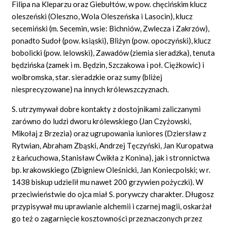
Filipa na Kleparzu oraz Giebułtów, w pow. chęcińskim klucz
oleszeński (Oleszno, Wola Oleszeńska i Lasocin), klucz
secemiński (m. Secemin, wsie: Bichniów, Zwlecza i Zakrzów),
ponadto Sudoł (pow. ksiąski), Bliżyn (pow. opoczyński), klucz
bobolicki (pow. lelowski), Zawadów (ziemia sieradzka), tenuta
będzińska (zamek i m. Będzin, Szczakowa i poł. Ciężkowic) i
wolbromska, star. sieradzkie oraz sumy (bliżej
niesprecyzowane) na innych królewszczyznach.
S. utrzymywał dobre kontakty z dostojnikami zaliczanymi
zarówno do ludzi dworu królewskiego (Jan Czyżowski,
Mikołaj z Brzezia) oraz ugrupowania iuniores (Dziersław z
Rytwian, Abraham Zbąski, Andrzej Tęczyński, Jan Kuropatwa
z Łańcuchowa, Stanisław Ćwikła z Konina), jak i stronnictwa
bp. krakowskiego (Zbigniew Oleśnicki, Jan Koniecpolski; w r.
1438 biskup udzielił mu nawet 200 grzywien pożyczki). W
przeciwieństwie do ojca miał S. porywczy charakter. Długosz
przypisywał mu uprawianie alchemii i czarnej magii, oskarżał
go też o zagarnięcie kosztowności przeznaczonych przez