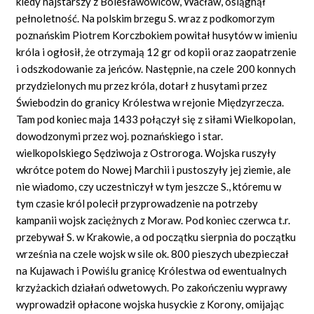
kiedy najstarszy z Bolesławowiców, Wacław, osiągnął
pełnoletność. Na polskim brzegu S. wraz z podkomorzym
poznańskim Piotrem Korczbokiem powitał husytów w imieniu
króla i ogłosił, że otrzymają 12 gr od kopii oraz zaopatrzenie
i odszkodowanie za jeńców. Następnie, na czele 200 konnych
przydzielonych mu przez króla, dotarł z husytami przez
Świebodzin do granicy Królestwa w rejonie Międzyrzecza.
Tam pod koniec maja 1433 połączył się z siłami Wielkopolan,
dowodzonymi przez woj. poznańskiego i star.
wielkopolskiego Sędziwoja z Ostroroga. Wojska ruszyły
wkrótce potem do Nowej Marchii i pustoszyły jej ziemie, ale
nie wiadomo, czy uczestniczył w tym jeszcze S., któremu w
tym czasie król polecił przyprowadzenie na potrzeby
kampanii wojsk zaciężnych z Moraw. Pod koniec czerwca t.r.
przebywał S. w Krakowie, a od początku sierpnia do początku
września na czele wojsk w sile ok. 800 pieszych ubezpieczał
na Kujawach i Powiślu granicę Królestwa od ewentualnych
krzyżackich działań odwetowych. Po zakończeniu wyprawy
wyprowadził opłacone wojska husyckie z Korony, omijając