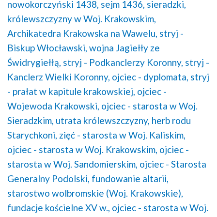
nowokorczyński 1438,
sejm 1436, sieradzki,
królewszczyzny w Woj. Krakowskim,
Archikatedra Krakowska na Wawelu,
stryj -
Biskup Włocławski,
wojna Jagiełły ze
Świdrygiełłą,
stryj - Podkanclerzy Koronny,
stryj -
Kanclerz Wielki Koronny,
ojciec - dyplomata,
stryj
- prałat w kapitule krakowskiej,
ojciec -
Wojewoda Krakowski,
ojciec - starosta w Woj.
Sieradzkim,
utrata królewszczyzny,
herb rodu
Starychkoni,
zięć - starosta w Woj. Kaliskim,
ojciec - starosta w Woj. Krakowskim,
ojciec -
starosta w Woj. Sandomierskim,
ojciec - Starosta
Generalny Podolski,
fundowanie altarii,
starostwo wolbromskie (Woj. Krakowskie),
fundacje kościelne XV w.,
ojciec - starosta w Woj.