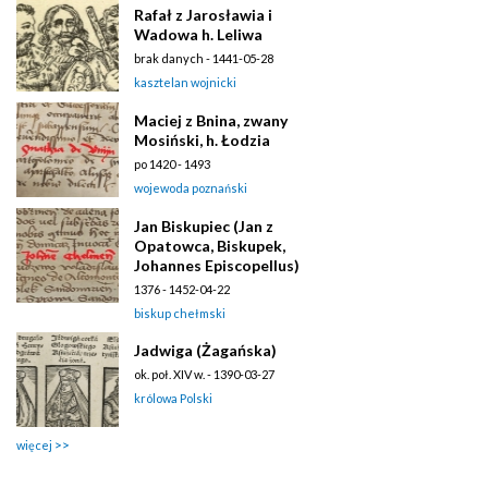
Rafał z Jarosławia i
Wadowa h. Leliwa
brak danych - 1441-05-28
kasztelan wojnicki
Maciej z Bnina, zwany
Mosiński, h. Łodzia
po 1420 - 1493
wojewoda poznański
Jan Biskupiec (Jan z
Opatowca, Biskupek,
Johannes Episcopellus)
1376 - 1452-04-22
biskup chełmski
Jadwiga (Żagańska)
ok. poł. XIV w. - 1390-03-27
królowa Polski
więcej