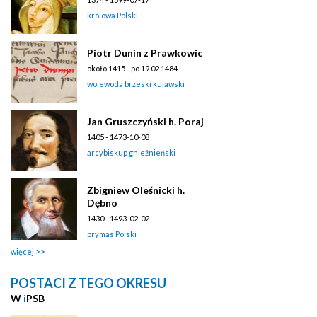
królowa Polski
Piotr Dunin z Prawkowic
około 1415 - po 19.02.1484
wojewoda brzeski kujawski
Jan Gruszczyński h. Poraj
1405 - 1473-10-08
arcybiskup gnieźnieński
Zbigniew Oleśnicki h.
Dębno
1430 - 1493-02-02
prymas Polski
więcej
POSTACI Z TEGO OKRESU
W
i
PSB