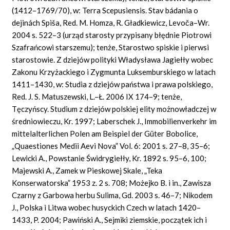
(1412–1769/70), w: Terra Scepusiensis. Stav bádania o
dejinách Spiša, Red. M. Homza, R. Gładkiewicz, Levoča–Wr.
2004 s. 522–3 (urząd starosty przypisany błędnie Piotrowi
Szafrańcowi starszemu); tenże, Starostwo spiskie i pierwsi
starostowie. Z dziejów polityki Władysława Jagiełły wobec
Zakonu Krzyżackiego i Zygmunta Luksemburskiego w latach
1411–1430, w: Studia z dziejów państwa i prawa polskiego,
Red. J. S. Matuszewski, L.–Ł. 2006 IX 174–9; tenże,
Tęczyńscy. Studium z dziejów polskiej elity możnowładczej w
średniowieczu, Kr. 1997; Laberschek J., Immobilienverkehr im
mittelalterlichen Polen am Beispiel der Güter Bobolice,
„Quaestiones Medii Aevi Nova” Vol. 6: 2001 s. 27–8, 35–6;
Lewicki A., Powstanie Świdrygiełły, Kr. 1892 s. 95–6, 100;
Majewski A., Zamek w Pieskowej Skale, „Teka
Konserwatorska” 1953 z. 2 s. 708; Możejko B. i in., Zawisza
Czarny z Garbowa herbu Sulima, Gd. 2003 s. 46–7; Nikodem
J., Polska i Litwa wobec husyckich Czech w latach 1420–
1433, P. 2004; Pawiński A., Sejmiki ziemskie, początek ich i