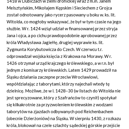
1418 w Dubiczach w ziemi drohickiej wraz z m.in. Janem
Melsztyńskim, Mikołajem Kępskim i Sieciechem z Grojca
został odnotowany jako rycerz pasowany u boku w. ks. lit.
Witolda, co mogłoby wskazywać, że był w tym czasie na jego
służbie. W r. 1424 wziął udział w finansowanej przez stryja
Jana i ojca, a po cichu prawdopodobnie aprobowanej przez
króla Władysława Jagiełłę, drugiej wyprawie ks. lit.
Zygmunta Korybutowicza do Czech. W czerwcu t.r.
odprowadzał wojska księcia z Krakowa na Morawy. W r.
1426 otrzymał urząd krajczego królewskiego, a w r.n. był
jednym z komisarzy królewskich. Latem 1429 prowadził na
Śląsku działania zaczepne przeciw Wrocławiowi,
współdziałając z taborytami, którzy najechali wtedy tę
dzielnicę. Możliwe, że w l. 1428–30 (w listach do Witolda nie
jest sprecyzowane, który z Szafrańców to czynił) spotykał
się kilkakrotnie za przyzwoleniem królewskim z wodzami
taborytów na zjazdach odbywanych pod Reichenbachem
(obecnie Dzierżoniów) na Śląsku. W sierpniu 1430, z rozkazu
króla, blokował na czele szlachty sądeckiej górskie przejście