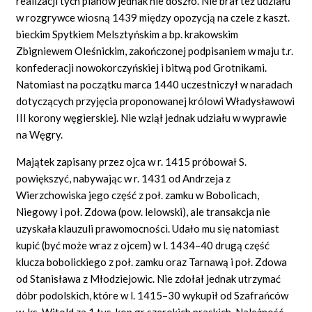
realizacji tych planów jednak nie doszło. Nie brał też udziału
w rozgrywce wiosną 1439 między opozycją na czele z kaszt.
bieckim Spytkiem Melsztyńskim a bp. krakowskim
Zbigniewem Oleśnickim, zakończonej podpisaniem w maju t.r.
konfederacji nowokorczyńskiej i bitwą pod Grotnikami.
Natomiast na początku marca 1440 uczestniczył w naradach
dotyczących przyjęcia proponowanej królowi Władysławowi
III korony węgierskiej. Nie wziął jednak udziału w wyprawie
na Węgry.
Majątek zapisany przez ojca w r. 1415 próbował S.
powiększyć, nabywając w r. 1431 od Andrzeja z
Wierzchowiska jego część z poł. zamku w Bobolicach,
Niegowy i poł. Zdowa (pow. lelowski), ale transakcja nie
uzyskała klauzuli prawomocności. Udało mu się natomiast
kupić (być może wraz z ojcem) w l. 1434–40 drugą część
klucza bobolickiego z poł. zamku oraz Tarnawą i poł. Zdowa
od Stanisława z Młodziejowic. Nie zdołał jednak utrzymać
dóbr podolskich, które w l. 1415–30 wykupił od Szafrańców
w. ks. Witold za 1 tys. kop gr szerokich praskich. Należność