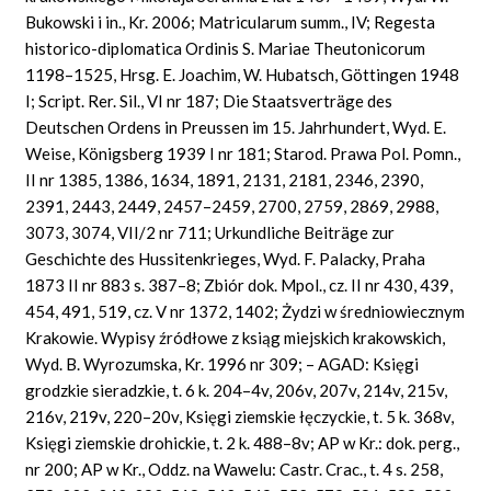
Bukowski i in., Kr. 2006; Matricularum summ., IV; Regesta
historico-diplomatica Ordinis S. Mariae Theutonicorum
1198–1525, Hrsg. E. Joachim, W. Hubatsch, Göttingen 1948
I; Script. Rer. Sil., VI nr 187; Die Staatsverträge des
Deutschen Ordens in Preussen im 15. Jahrhundert, Wyd. E.
Weise, Königsberg 1939 I nr 181; Starod. Prawa Pol. Pomn.,
II nr 1385, 1386, 1634, 1891, 2131, 2181, 2346, 2390,
2391, 2443, 2449, 2457–2459, 2700, 2759, 2869, 2988,
3073, 3074, VII/2 nr 711; Urkundliche Beiträge zur
Geschichte des Hussitenkrieges, Wyd. F. Palacky, Praha
1873 II nr 883 s. 387–8; Zbiór dok. Mpol., cz. II nr 430, 439,
454, 491, 519, cz. V nr 1372, 1402; Żydzi w średniowiecznym
Krakowie. Wypisy źródłowe z ksiąg miejskich krakowskich,
Wyd. B. Wyrozumska, Kr. 1996 nr 309; – AGAD: Księgi
grodzkie sieradzkie, t. 6 k. 204–4v, 206v, 207v, 214v, 215v,
216v, 219v, 220–20v, Księgi ziemskie łęczyckie, t. 5 k. 368v,
Księgi ziemskie drohickie, t. 2 k. 488–8v; AP w Kr.: dok. perg.,
nr 200; AP w Kr., Oddz. na Wawelu: Castr. Crac., t. 4 s. 258,