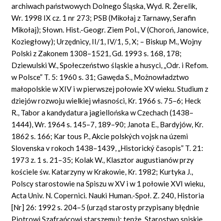
archiwach państwowych Dolnego Śląska, Wyd. R. Żerelik,
Wr. 1998 IX cz. 1 nr 273; PSB (Mikołaj z Tarnawy, Serafin
Mikołaj); Słown. Hist.-Geogr. Ziem Pol., V (Choroń, Janowice,
Koziegłowy); Urzędnicy, II/1, IV/1, 5, X; – Biskup M., Wojny
Polski z Zakonem 1308–1521, Gd. 1993 s. 168, 178;
Dziewulski W., Społeczeństwo śląskie a husyci, „Odr. i Refom.
w Polsce” T. 5: 1960 s. 31; Gawęda S., Możnowładztwo
małopolskie w XIV i w pierwszej połowie XV wieku. Studium z
dziejów rozwoju wielkiej własności, Kr. 1966 s. 75–6; Heck
R., Tabor a kandydatura jagiellońska w Czechach (1438–
1444), Wr. 1964 s. 145–7, 189–90; Janota E., Bardyjów, Kr.
1862 s. 166; Kar tous P., Akcie polských vojsk na územi
Slovenska v rokoch 1438–1439, „Historický časopis” T. 21:
1973 z. 1 s. 21–35; Kolak W., Klasztor augustianów przy
kościele św. Katarzyny w Krakowie, Kr. 1982; Kurtyka J.,
Polscy starostowie na Spiszu w XV i w 1 połowie XVI wieku,
Acta Univ. N. Copernici. Nauki Human.-Społ. Z. 240, Historia
[Nr] 26: 1992 s. 204–5 (urząd starosty przypisany błędnie
Piotrowi Szafrańcowi starszemu); tenże, Starostwo spiskie