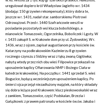
uregulował dopiero król Władysław Jagiełło w r. 1434
(dodając 150 grzywien rekompensaty), który dobra te,
jeszcze w r. 1431, nadał star. samborskiemu Piotrowi
Odrowążowi. Przed r. 1440 Szafrańcowie weszli w
posiadanie pozostałych wsi klucza bobolickiego, a
mianowicie Tomaszowic, Ogorzelnika, Boboliczek i Lgoty. W
r. 1435 zakupił S. w Krakowie dom przy ul. Żydowskiej. W r.
1436, wraz z ojcem, zapisał augustianom przy kościele św.
Katarzyny na podkrakowskim Kazimierzu 8 grzywien
rocznego czynszu z Sidziny wraz z łąką zwaną Giglówka;
nabytą wtedy przez nich obu wieś Filipowice przekazali na
uposażenie kaplicy Ofiarowania NMP i Bożego Ciała w
katedrze krakowskiej. Na początku r. 1441 sprzedał S. wieś
Bogucice, będącą wcześniejszym uposażeniem kaplicy. Po
śmierci ojca przejął niezadłużony majątek, na który składały
się dobra leżące pod Krakowem: klucz pieskowoskalski wraz
z zamkiem, Tomaszowice, część Podskalan, Brzezia i
Gałązkowic z prawem patronatu w kościele św.św. Jakuba i