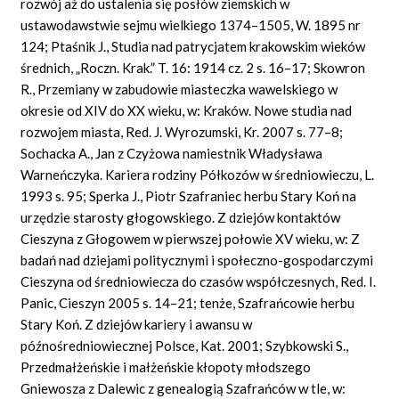
rozwój aż do ustalenia się posłów ziemskich w
ustawodawstwie sejmu wielkiego 1374–1505, W. 1895 nr
124; Ptaśnik J., Studia nad patrycjatem krakowskim wieków
średnich, „Roczn. Krak.” T. 16: 1914 cz. 2 s. 16–17; Skowron
R., Przemiany w zabudowie miasteczka wawelskiego w
okresie od XIV do XX wieku, w: Kraków. Nowe studia nad
rozwojem miasta, Red. J. Wyrozumski, Kr. 2007 s. 77–8;
Sochacka A., Jan z Czyżowa namiestnik Władysława
Warneńczyka. Kariera rodziny Półkozów w średniowieczu, L.
1993 s. 95; Sperka J., Piotr Szafraniec herbu Stary Koń na
urzędzie starosty głogowskiego. Z dziejów kontaktów
Cieszyna z Głogowem w pierwszej połowie XV wieku, w: Z
badań nad dziejami politycznymi i społeczno-gospodarczymi
Cieszyna od średniowiecza do czasów współczesnych, Red. I.
Panic, Cieszyn 2005 s. 14–21; tenże, Szafrańcowie herbu
Stary Koń. Z dziejów kariery i awansu w
późnośredniowiecznej Polsce, Kat. 2001; Szybkowski S.,
Przedmałżeńskie i małżeńskie kłopoty młodszego
Gniewosza z Dalewic z genealogią Szafrańców w tle, w: