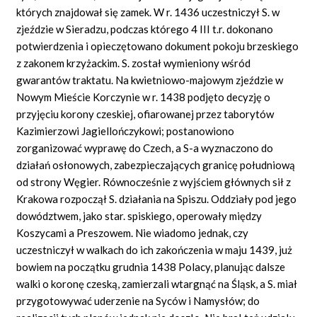
których znajdował się zamek. W r. 1436 uczestniczył S. w
zjeździe w Sieradzu, podczas którego 4 III t.r. dokonano
potwierdzenia i opieczętowano dokument pokoju brzeskiego
z zakonem krzyżackim. S. został wymieniony wśród
gwarantów traktatu. Na kwietniowo-majowym zjeździe w
Nowym Mieście Korczynie w r. 1438 podjęto decyzję o
przyjęciu korony czeskiej, ofiarowanej przez taborytów
Kazimierzowi Jagiellończykowi; postanowiono
zorganizować wyprawę do Czech, a S-a wyznaczono do
działań osłonowych, zabezpieczających granicę południową
od strony Węgier. Równocześnie z wyjściem głównych sił z
Krakowa rozpoczął S. działania na Spiszu. Oddziały pod jego
dowództwem, jako star. spiskiego, operowały między
Koszycami a Preszowem. Nie wiadomo jednak, czy
uczestniczył w walkach do ich zakończenia w maju 1439, już
bowiem na początku grudnia 1438 Polacy, planując dalsze
walki o koronę czeską, zamierzali wtargnąć na Śląsk, a S. miał
przygotowywać uderzenie na Syców i Namysłów; do