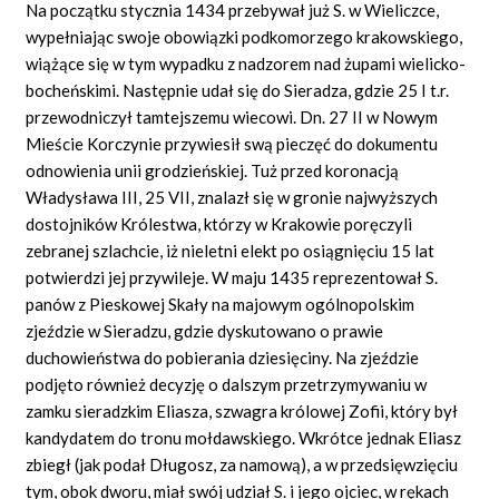
Na początku stycznia 1434 przebywał już S. w Wieliczce,
wypełniając swoje obowiązki podkomorzego krakowskiego,
wiążące się w tym wypadku z nadzorem nad żupami wielicko-
bocheńskimi. Następnie udał się do Sieradza, gdzie 25 I t.r.
przewodniczył tamtejszemu wiecowi. Dn. 27 II w Nowym
Mieście Korczynie przywiesił swą pieczęć do dokumentu
odnowienia unii grodzieńskiej. Tuż przed koronacją
Władysława III, 25 VII, znalazł się w gronie najwyższych
dostojników Królestwa, którzy w Krakowie poręczyli
zebranej szlachcie, iż nieletni elekt po osiągnięciu 15 lat
potwierdzi jej przywileje. W maju 1435 reprezentował S.
panów z Pieskowej Skały na majowym ogólnopolskim
zjeździe w Sieradzu, gdzie dyskutowano o prawie
duchowieństwa do pobierania dziesięciny. Na zjeździe
podjęto również decyzję o dalszym przetrzymywaniu w
zamku sieradzkim Eliasza, szwagra królowej Zofii, który był
kandydatem do tronu mołdawskiego. Wkrótce jednak Eliasz
zbiegł (jak podał Długosz, za namową), a w przedsięwzięciu
tym, obok dworu, miał swój udział S. i jego ojciec, w rękach