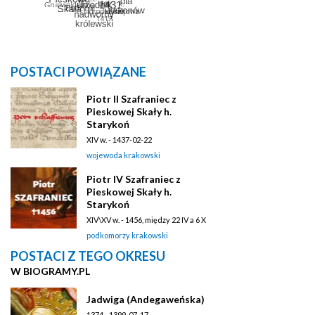
POSTACI POWIĄZANE
Piotr II Szafraniec z
Pieskowej Skały h.
Starykoń
XIV w. - 1437-02-22
wojewoda krakowski
Piotr IV Szafraniec z
Pieskowej Skały h.
Starykoń
XIV\XV w. - 1456, między 22 IV a 6 X
podkomorzy krakowski
POSTACI Z TEGO OKRESU
W BIOGRAMY.PL
Jadwiga (Andegaweńska)
1374 - 1399-07-17