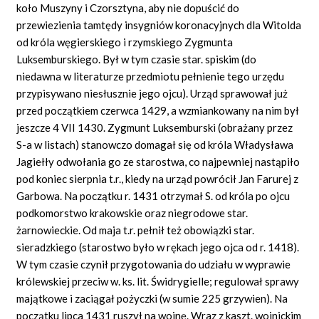
koło Muszyny i Czorsztyna, aby nie dopuścić do
przewiezienia tamtędy insygniów koronacyjnych dla Witolda
od króla węgierskiego i rzymskiego Zygmunta
Luksemburskiego. Był w tym czasie star. spiskim (do
niedawna w literaturze przedmiotu pełnienie tego urzędu
przypisywano niesłusznie jego ojcu). Urząd sprawował już
przed początkiem czerwca 1429, a wzmiankowany na nim był
jeszcze 4 VII 1430. Zygmunt Luksemburski (obrażany przez
S-a w listach) stanowczo domagał się od króla Władysława
Jagiełły odwołania go ze starostwa, co najpewniej nastąpiło
pod koniec sierpnia t.r., kiedy na urząd powrócił Jan Farurej z
Garbowa. Na początku r. 1431 otrzymał S. od króla po ojcu
podkomorstwo krakowskie oraz niegrodowe star.
żarnowieckie. Od maja t.r. pełnił też obowiązki star.
sieradzkiego (starostwo było w rękach jego ojca od r. 1418).
W tym czasie czynił przygotowania do udziału w wyprawie
królewskiej przeciw w. ks. lit. Świdrygielle; regulował sprawy
majątkowe i zaciągał pożyczki (w sumie 225 grzywien). Na
początku lipca 1431 ruszył na wojnę. Wraz z kaszt. wojnickim