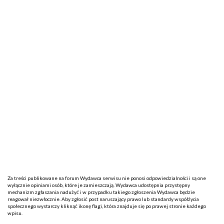
Za treści publikowane na forum Wydawca serwisu nie ponosi odpowiedzialności i są one
wyłącznie opiniami osób, które je zamieszczają. Wydawca udostępnia przystępny
mechanizm zgłaszania nadużyć i w przypadku takiego zgłoszenia Wydawca będzie
reagował niezwłocznie. Aby zgłosić post naruszający prawo lub standardy współżycia
społecznego wystarczy kliknąć ikonę flagi, która znajduje się po prawej stronie każdego
wpisu.