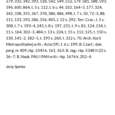
279, 332, 342, 393, 518, 542, 549, 552, 579, 581, 588, 593,
596, 600, 864, t. 5 s. 112, t. 6 s. 44, 102, 164–5, 177, 324,
342, 338, 355, 367, 378, 386, 486, 498, t. 7 s. 50, 72–3, 88,
111, 133, 193, 286, 356, 405, t. 12 s. 292, Terr. Crac., t. 5 s.
308, t. 7 s. 193–4, 245, t. 8 s. 197, 231, t. 9 s. 81, 124, 134, t.
11 s. 164, 302–3, 484, t. 13 s. 224, t. 15 s. 112, 125, t. 150 s.
130, 141–2, 182–5, t. 195 s. 260, t. 312 s. 70; Arch. Kurii
Metropolitalnej w Kr.: Acta Off., t. 6 s. 199; B. Czart.: dok.
perg. nr 409, rkp. 3345 k. 161, 163; B. Jag.: rkp. 5348 II (2) s.
36–7; B. Nauk. PAU i PAN w Kr.: rkp. 1676 k. 202–4.
Jerzy Sperka