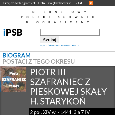
A
Przejdź do: biogramy.pl
FINA
zwiększ kontrast
A
A
wyszukiwanie zaawansowane
BIOGRAM
POSTACI Z TEGO OKRESU
PIOTR III
SZAFRANIEC Z
PIESKOWEJ SKAŁY
H. STARYKOŃ
2 poł. XIV w.
-
1441, 3 a 7 IV