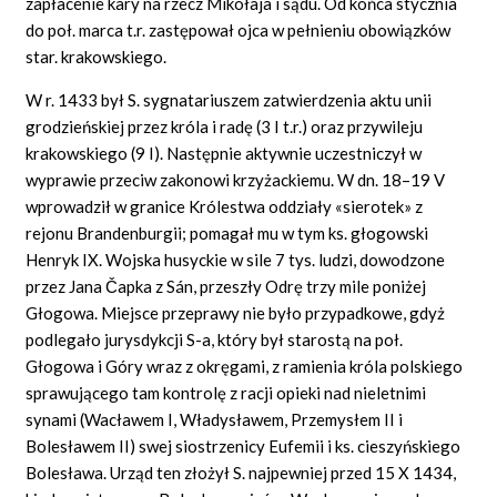
zapłacenie kary na rzecz Mikołaja i sądu. Od końca stycznia
do poł. marca t.r. zastępował ojca w pełnieniu obowiązków
star. krakowskiego.
W r. 1433 był S. sygnatariuszem zatwierdzenia aktu unii
grodzieńskiej przez króla i radę (3 I t.r.) oraz przywileju
krakowskiego (9 I). Następnie aktywnie uczestniczył w
wyprawie przeciw zakonowi krzyżackiemu. W dn. 18–19 V
wprowadził w granice Królestwa oddziały «sierotek» z
rejonu Brandenburgii; pomagał mu w tym ks. głogowski
Henryk IX. Wojska husyckie w sile 7 tys. ludzi, dowodzone
przez Jana Čapka z Sán, przeszły Odrę trzy mile poniżej
Głogowa. Miejsce przeprawy nie było przypadkowe, gdyż
podlegało jurysdykcji S-a, który był starostą na poł.
Głogowa i Góry wraz z okręgami, z ramienia króla polskiego
sprawującego tam kontrolę z racji opieki nad nieletnimi
synami (Wacławem I, Władysławem, Przemysłem II i
Bolesławem II) swej siostrzenicy Eufemii i ks. cieszyńskiego
Bolesława. Urząd ten złożył S. najpewniej przed 15 X 1434,