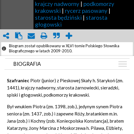
krajczy nadworny
|
podkomorzy
krakowski
|
rycerz pasowany
|
starosta będziński
|
starosta
głogowski
Biogram został opublikowany w XLVI tomie Polskiego Słownika
Biograficznego w latach 2009-2010.
BIOGRAFIA
BIOGRAFIA
Szafraniec
Piotr (junior) z Pieskowej Skały h. Starykoń (zm.
GRAF POWIĄZAŃ
1441), krajczy nadworny, starosta żarnowiecki, sieradzki,
spiski i głogowski, podkomorzy krakowski.
DYSKUSJA
Mapa
Był wnukiem Piotra (zm. 1398, zob.), jedynym synem Piotra
seniora (zm. 1437, zob.) i zapewne Róży, bratankiem m.in.
Jana (zob.) i Kochny (zob. Koniecpolska Konstancja), bratem
Katarzyny, żony Marcina z Moskorzewa h. Pilawa, Elżbiety,