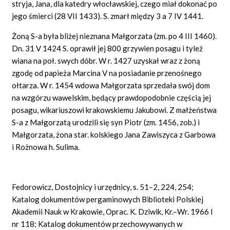
stryja, Jana, dla katedry włocławskiej, czego miał dokonać po
jego śmierci (28 VII 1433). S. zmarł między 3 a 7 IV 1441.
Żoną S-a była bliżej nieznana Małgorzata (zm. po 4 III 1460).
Dn. 31 V 1424 S. oprawił jej 800 grzywien posagu i tyleż
wiana na poł. swych dóbr. W r. 1427 uzyskał wraz z żoną
zgodę od papieża Marcina V na posiadanie przenośnego
ołtarza. W r. 1454 wdowa Małgorzata sprzedała swój dom
na wzgórzu wawelskim, będący prawdopodobnie częścią jej
posagu, wikariuszowi krakowskiemu Jakubowi. Z małżeństwa
S-a z Małgorzatą urodzili się syn Piotr (zm. 1456, zob.) i
Małgorzata, żona star. kolskiego Jana Zawiszyca z Garbowa
i Rożnowa h. Sulima.
Fedorowicz, Dostojnicy i urzędnicy, s. 51–2, 224, 254;
Katalog dokumentów pergaminowych Biblioteki Polskiej
Akademii Nauk w Krakowie, Oprac. K. Dziwik, Kr.–Wr. 1966 I
nr 118; Katalog dokumentów przechowywanych w