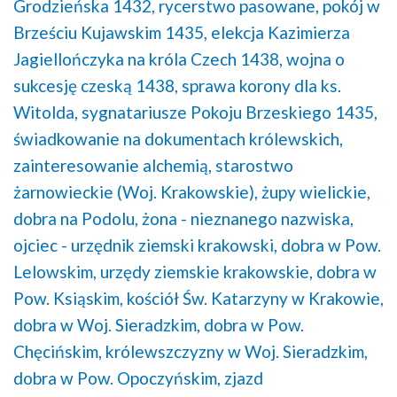
Grodzieńska 1432,
rycerstwo pasowane,
pokój w
Brześciu Kujawskim 1435,
elekcja Kazimierza
Jagiellończyka na króla Czech 1438,
wojna o
sukcesję czeską 1438,
sprawa korony dla ks.
Witolda,
sygnatariusze Pokoju Brzeskiego 1435,
świadkowanie na dokumentach królewskich,
zainteresowanie alchemią,
starostwo
żarnowieckie (Woj. Krakowskie),
żupy wielickie,
dobra na Podolu,
żona - nieznanego nazwiska,
ojciec - urzędnik ziemski krakowski,
dobra w Pow.
Lelowskim,
urzędy ziemskie krakowskie,
dobra w
Pow. Ksiąskim,
kościół Św. Katarzyny w Krakowie,
dobra w Woj. Sieradzkim,
dobra w Pow.
Chęcińskim,
królewszczyzny w Woj. Sieradzkim,
dobra w Pow. Opoczyńskim,
zjazd