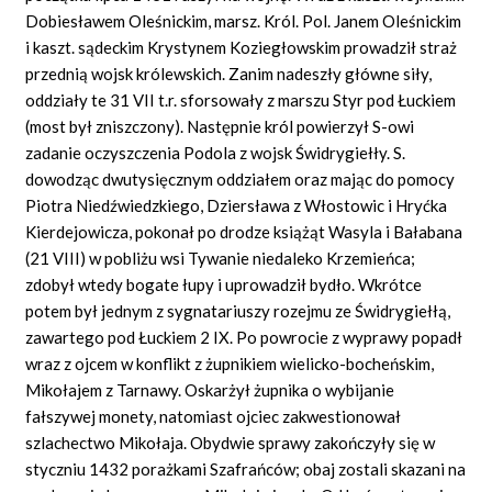
Dobiesławem Oleśnickim, marsz. Król. Pol. Janem Oleśnickim
i kaszt. sądeckim Krystynem Koziegłowskim prowadził straż
przednią wojsk królewskich. Zanim nadeszły główne siły,
oddziały te 31 VII t.r. sforsowały z marszu Styr pod Łuckiem
(most był zniszczony). Następnie król powierzył S-owi
zadanie oczyszczenia Podola z wojsk Świdrygiełły. S.
dowodząc dwutysięcznym oddziałem oraz mając do pomocy
Piotra Niedźwiedzkiego, Dziersława z Włostowic i Hryćka
Kierdejowicza, pokonał po drodze książąt Wasyla i Bałabana
(21 VIII) w pobliżu wsi Tywanie niedaleko Krzemieńca;
zdobył wtedy bogate łupy i uprowadził bydło. Wkrótce
potem był jednym z sygnatariuszy rozejmu ze Świdrygiełłą,
zawartego pod Łuckiem 2 IX. Po powrocie z wyprawy popadł
wraz z ojcem w konflikt z żupnikiem wielicko-bocheńskim,
Mikołajem z Tarnawy. Oskarżył żupnika o wybijanie
fałszywej monety, natomiast ojciec zakwestionował
szlachectwo Mikołaja. Obydwie sprawy zakończyły się w
styczniu 1432 porażkami Szafrańców; obaj zostali skazani na