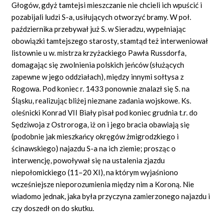
Głogów, gdyż tamtejsi mieszczanie nie chcieli ich wpuścić i
pozabijali ludzi S-a, usiłujących otworzyć bramy. W poł.
października przebywał już S. w Sieradzu, wypełniając
obowiązki tamtejszego starosty, stamtąd też interweniował
listownie u w. mistrza krzyżackiego Pawła Russdorfa,
domagając się zwolnienia polskich jeńców (służących
zapewne w jego oddziałach), między innymi sołtysa z
Rogowa. Pod koniec r. 1433 ponownie znalazł się S. na
Śląsku, realizując bliżej nieznane zadania wojskowe. Ks.
oleśnicki Konrad VII Biały pisał pod koniec grudnia t.r. do
Sędziwoja z Ostroroga, iż on i jego bracia obawiają się
(podobnie jak mieszkańcy okręgów żmigrodzkiego i
ścinawskiego) najazdu S-a na ich ziemie; prosząc o
interwencję, powoływał się na ustalenia zjazdu
niepołomickiego (11–20 XI), na którym wyjaśniono
wcześniejsze nieporozumienia między nim a Koroną. Nie
wiadomo jednak, jaka była przyczyna zamierzonego najazdu i
czy doszedł on do skutku.