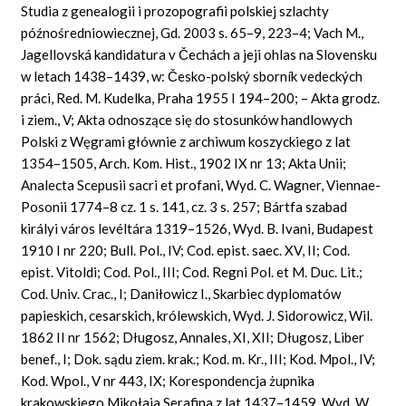
Studia z genealogii i prozopografii polskiej szlachty
późnośredniowiecznej, Gd. 2003 s. 65–9, 223–4; Vach M.,
Jagellovská kandidatura v Čechách a jeji ohlas na Slovensku
w letach 1438–1439, w: Česko-polský sborník vedeckých
práci, Red. M. Kudelka, Praha 1955 I 194–200; – Akta grodz.
i ziem., V; Akta odnoszące się do stosunków handlowych
Polski z Węgrami głównie z archiwum koszyckiego z lat
1354–1505, Arch. Kom. Hist., 1902 IX nr 13; Akta Unii;
Analecta Scepusii sacri et profani, Wyd. C. Wagner, Viennae-
Posonii 1774–8 cz. 1 s. 141, cz. 3 s. 257; Bártfa szabad
királyi város levéltára 1319–1526, Wyd. B. Ivani, Budapest
1910 I nr 220; Bull. Pol., IV; Cod. epist. saec. XV, II; Cod.
epist. Vitoldi; Cod. Pol., III; Cod. Regni Pol. et M. Duc. Lit.;
Cod. Univ. Crac., I; Daniłowicz I., Skarbiec dyplomatów
papieskich, cesarskich, królewskich, Wyd. J. Sidorowicz, Wil.
1862 II nr 1562; Długosz, Annales, XI, XII; Długosz, Liber
benef., I; Dok. sądu ziem. krak.; Kod. m. Kr., III; Kod. Mpol., IV;
Kod. Wpol., V nr 443, IX; Korespondencja żupnika
krakowskiego Mikołaja Serafina z lat 1437–1459, Wyd. W.