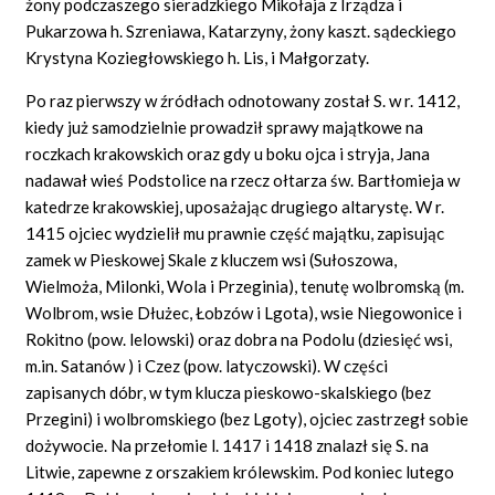
żony podczaszego sieradzkiego Mikołaja z Irządza i
Pukarzowa h. Szreniawa, Katarzyny, żony kaszt. sądeckiego
Krystyna Koziegłowskiego h. Lis, i Małgorzaty.
Po raz pierwszy w źródłach odnotowany został S. w r. 1412,
kiedy już samodzielnie prowadził sprawy majątkowe na
roczkach krakowskich oraz gdy u boku ojca i stryja, Jana
nadawał wieś Podstolice na rzecz ołtarza św. Bartłomieja w
katedrze krakowskiej, uposażając drugiego altarystę. W r.
1415 ojciec wydzielił mu prawnie część majątku, zapisując
zamek w Pieskowej Skale z kluczem wsi (Sułoszowa,
Wielmoża, Milonki, Wola i Przeginia), tenutę wolbromską (m.
Wolbrom, wsie Dłużec, Łobzów i Lgota), wsie Niegowonice i
Rokitno (pow. lelowski) oraz dobra na Podolu (dziesięć wsi,
m.in. Satanów
) i Czez (pow. latyczowski). W części
zapisanych dóbr, w tym klucza pieskowo-skalskiego (bez
Przegini) i wolbromskiego (bez Lgoty), ojciec zastrzegł sobie
dożywocie. Na przełomie l. 1417 i 1418 znalazł się S. na
Litwie, zapewne z orszakiem królewskim. Pod koniec lutego