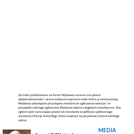
Za treści publikowane na forum Wydawca serwisu nie ponosi
odpowiedzialności i są one wyłącznie opiniami osób, które je zamieszczają.
Wydawca udostępnia przystępny mechanizm zgłaszania nadużyć i w
przypadku takiego zgłoszenia Wydawca będzie reagował niezwłocznie. Aby
zgłosić post naruszający prawo lub standardy współżycia społecznego
wystarczy kliknąć ikonę flagi, która znajduje się po prawej stronie każdego
wpisu.
MEDIA