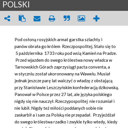
POLSKI
Pod osłoną rosyjskich armat garstka szlachty i
panów obrała go królem Rzeczpospolitej. Stało się to
5 października 1733 roku pod wsią Kamień na Pradze.
Przed wjazdem do swego królestwa nowy władca w
Tarnowskich Górach zaprzysiągł pacta conventa, a
w styczniu został ukoronowany na Wawelu. Musiał
jednak jeszcze parę lat walczyć o władzę z obstającą
przy Stanisławie Leszczyńskim konfederacją dzikowską.
Panował w Polsce przez 27 lat, ale języka polskiego
nigdy się nie nauczył. Rzeczypospolitej nie rozumiał i
nie lubił. Nigdy też miłości poddanych sobie nie
zaskarbił a i sam za Polską nie przepadał. Przyjeżdżał
do swego królestwa rzadko i zwykle tylko wtedy, kiedy