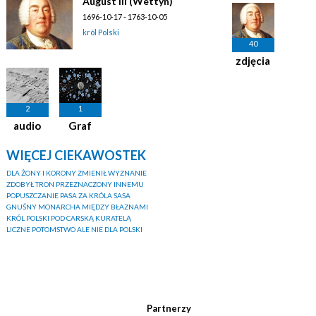
August III (Wettyn)
1696-10-17 - 1763-10-05
król Polski
40
zdjęcia
2
1
audio
Graf
WIĘCEJ CIEKAWOSTEK
DLA ŻONY I KORONY ZMIENIŁ WYZNANIE
ZDOBYŁ TRON PRZEZNACZONY INNEMU
POPUSZCZANIE PASA ZA KRÓLA SASA
GNUŚNY MONARCHA MIĘDZY BŁAZNAMI
KRÓL POLSKI POD CARSKĄ KURATELĄ
LICZNE POTOMSTWO ALE NIE DLA POLSKI
Partnerzy