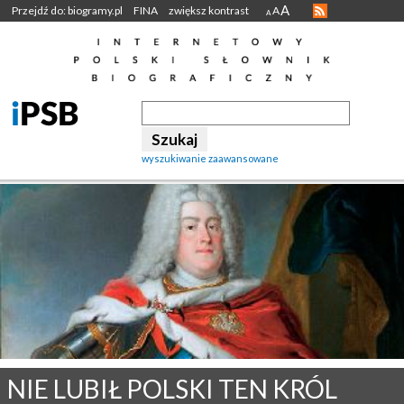
A
Przejdź do: biogramy.pl
FINA
zwiększ kontrast
A
A
wyszukiwanie zaawansowane
NIE LUBIŁ POLSKI TEN KRÓL