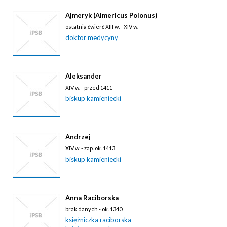
Ajmeryk (Aimericus Polonus)
ostatnia ćwierć XIII w. - XIV w.
doktor medycyny
Aleksander
XIV w. - przed 1411
biskup kamieniecki
Andrzej
XIV w. - zap. ok. 1413
biskup kamieniecki
Anna Raciborska
brak danych - ok. 1340
księżniczka raciborska