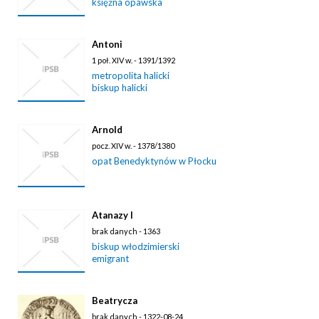
księżna opawska
Antoni
1 poł. XIV w. - 1391/1392
metropolita halicki
biskup halicki
Arnold
pocz. XIV w. - 1378/1380
opat Benedyktynów w Płocku
Atanazy I
brak danych - 1363
biskup włodzimierski
emigrant
Beatrycza
brak danych - 1322-08-24