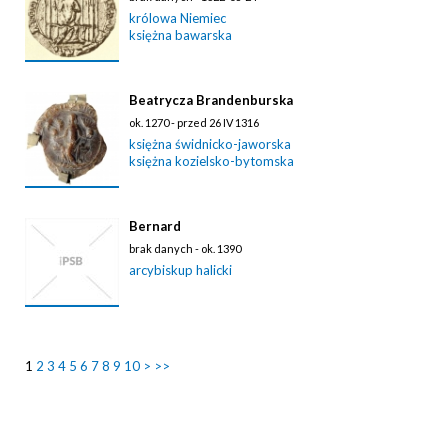
królowa Niemiec
księżna bawarska
Beatrycza Brandenburska
ok. 1270 - przed 26 IV 1316
księżna świdnicko-jaworska
księżna kozielsko-bytomska
Bernard
brak danych - ok. 1390
arcybiskup halicki
1
2
3
4
5
6
7
8
9
10
>
>>