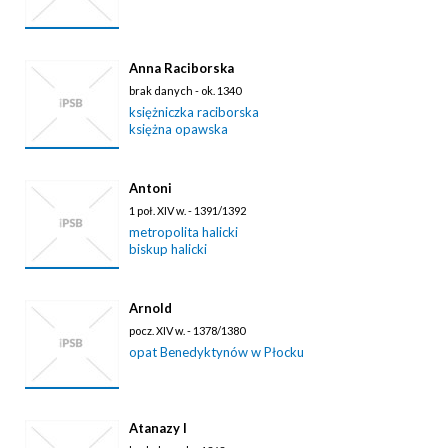
Anna Raciborska
brak danych - ok. 1340
księżniczka raciborska
księżna opawska
Antoni
1 poł. XIV w. - 1391/1392
metropolita halicki
biskup halicki
Arnold
pocz. XIV w. - 1378/1380
opat Benedyktynów w Płocku
Atanazy I