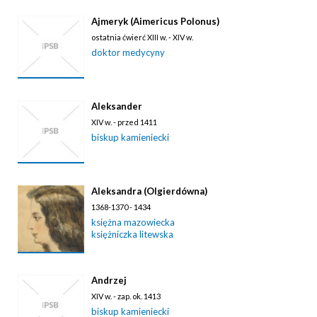
Ajmeryk (Aimericus Polonus)
ostatnia ćwierć XIII w. - XIV w.
doktor medycyny
Aleksander
XIV w. - przed 1411
biskup kamieniecki
Aleksandra (Olgierdówna)
1368-1370 - 1434
księżna mazowiecka
księżniczka litewska
Andrzej
XIV w. - zap. ok. 1413
biskup kamieniecki