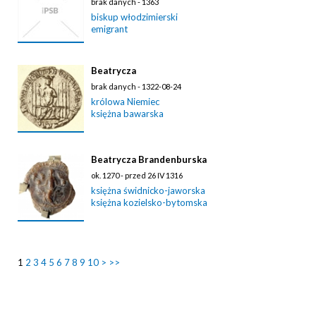
brak danych - 1363
biskup włodzimierski
emigrant
Beatrycza
brak danych - 1322-08-24
królowa Niemiec
księżna bawarska
Beatrycza Brandenburska
ok. 1270 - przed 26 IV 1316
księżna świdnicko-jaworska
księżna kozielsko-bytomska
1
2
3
4
5
6
7
8
9
10
>
>>