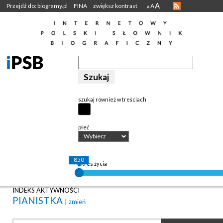
A
Przejdź do: biogramy.pl
FINA
zwiększ kontrast
A
A
szukaj również w treściach
płeć
Wybierz
850
okres życia
INDEKS AKTYWNOŚCI
PIANISTKA
|
zmień