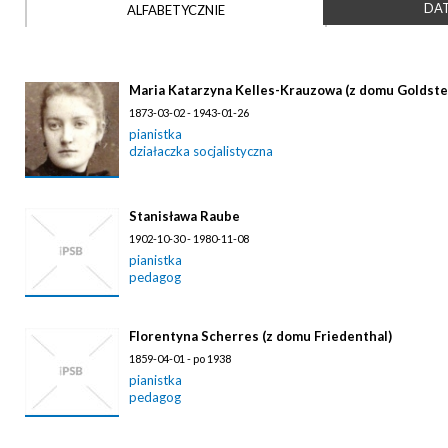
DAT
ALFABETYCZNIE
Maria Katarzyna Kelles-Krauzowa (z domu Goldste
1873-03-02 - 1943-01-26
pianistka
działaczka socjalistyczna
Stanisława Raube
1902-10-30 - 1980-11-08
pianistka
pedagog
Florentyna Scherres (z domu Friedenthal)
1859-04-01 - po 1938
pianistka
pedagog