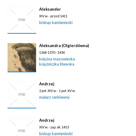
Aleksander
XIV w. - przed 1411
biskup kamieniecki
Aleksandra (Olgierdówna)
1368-1370 - 1434
księżna mazowiecka
księżniczka litewska
Andrzej
2 poł. XIV w. - 1 poł. XV w.
malarz cerkiewny
Andrzej
XIV w. - zap. ok. 1413
biskup kamieniecki