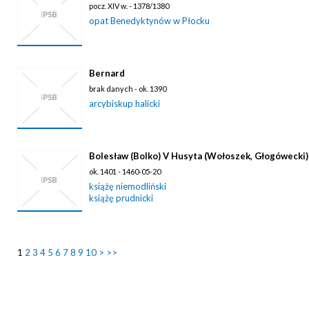
pocz. XIV w. - 1378/1380
opat Benedyktynów w Płocku
Bernard
brak danych - ok. 1390
arcybiskup halicki
Bolesław (Bolko) V Husyta (Wołoszek, Głogówecki)
ok. 1401 - 1460-05-20
książę niemodliński
książę prudnicki
1
2
3
4
5
6
7
8
9
10
>
>>