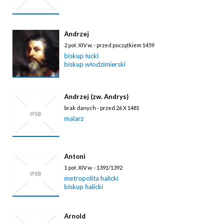
Andrzej
2 poł. XIV w. - przed początkiem 1459
biskup łucki
biskup włodzimierski
Andrzej (zw. Andrys)
brak danych - przed 26 X 1481
malarz
Antoni
1 poł. XIV w. - 1391/1392
metropolita halicki
biskup halicki
Arnold